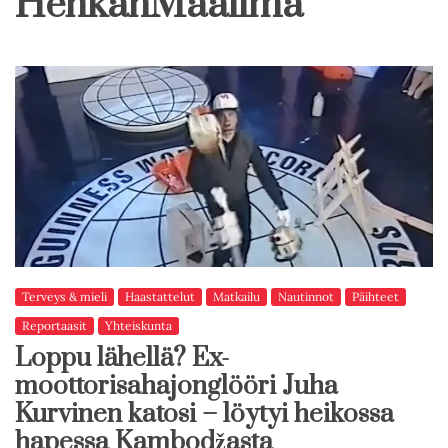
HenkanMaailma
Terveys & mieli
Haastattelut
Matkailu
Nautinnot
Päihteet
Reportaasit
Yhteiskunta
Loppu lähellä? Ex-
moottorisahajonglööri Juha
Kurvinen katosi – löytyi heikossa
hapessa Kambodžasta