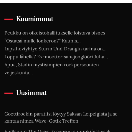
Kuumimmat
Peukku on oikeistohallitukselle loistava bisnes
”Ostatsä mulle lonkeron?” Kaunis…
Lapsiheviyhtye Sturm Und Drangin tarina on…
Loppu lähellä? Ex-moottorisahajonglööri Juha…
Apua, Stadin mystisimpien rockpersoonien
veljeskunta…
Uusimmat
Goottirockin paratiisi löytyy Saksan Leipzigista ja se
kantaa nimeä Wave-Gotik Treffen
Englannin The Great Escape -kaupunkifestivaali