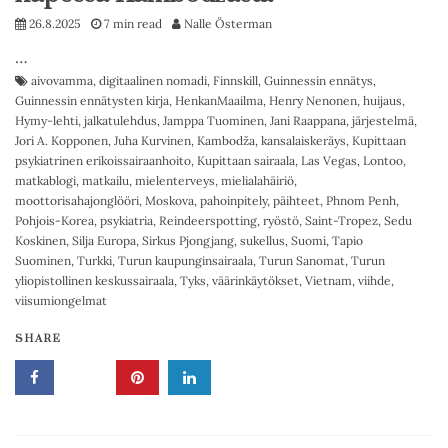
26.8.2025
7 min read
Nalle Österman
…
aivovamma
,
digitaalinen nomadi
,
Finnskill
,
Guinnessin ennätys
,
Guinnessin ennätysten kirja
,
HenkanMaailma
,
Henry Nenonen
,
huijaus
,
Hymy-lehti
,
jalkatulehdus
,
Jamppa Tuominen
,
Jani Raappana
,
järjestelmä
,
Jori A. Kopponen
,
Juha Kurvinen
,
Kambodža
,
kansalaiskeräys
,
Kupittaan
psykiatrinen erikoissairaanhoito
,
Kupittaan sairaala
,
Las Vegas
,
Lontoo
,
matkablogi
,
matkailu
,
mielenterveys
,
mielialahäiriö
,
moottorisahajonglööri
,
Moskova
,
pahoinpitely
,
päihteet
,
Phnom Penh
,
Pohjois-Korea
,
psykiatria
,
Reindeerspotting
,
ryöstö
,
Saint-Tropez
,
Sedu
Koskinen
,
Silja Europa
,
Sirkus Pjongjang
,
sukellus
,
Suomi
,
Tapio
Suominen
,
Turkki
,
Turun kaupunginsairaala
,
Turun Sanomat
,
Turun
yliopistollinen keskussairaala
,
Tyks
,
väärinkäytökset
,
Vietnam
,
viihde
,
viisumiongelmat
SHARE