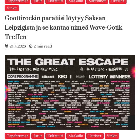
Tapahtumat
Jutut
Kulttuuri
Matkailu
Nautinnot
Uutiset
Vinkit
Goottirockin paratiisi löytyy Saksan
Leipzigista ja se kantaa nimeä Wave-Gotik
Treffen
24.4.2026
2 min read
Tapahtumat
Jutut
Kulttuuri
Matkailu
Uutiset
Vinkit