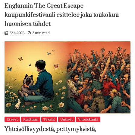
Englannin The Great Escape -
kaupunkifestivaali esittelee joka toukokuu
huomisen tähdet
22.4.2026
2 min read
Esseet
Kulttuuri
Tekstit
Uutiset
Yhteiskunta
Yhteisöllisyydestä, pettymyksistä,