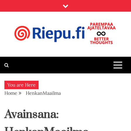
Skip
to
content
Riepu.fi
Parempaa ajateltavaa – Better thoughts
You are Here
Home
HenkanMaailma
Avainsana: