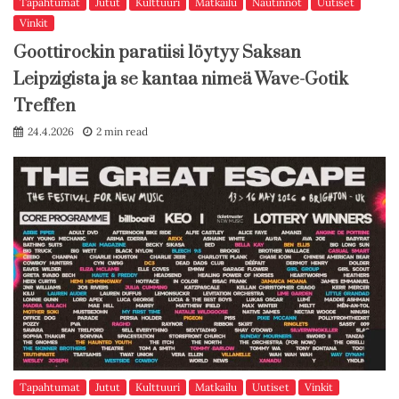
Tapahtumat
Jutut
Kulttuuri
Matkailu
Nautinnot
Uutiset
Vinkit
Goottirockin paratiisi löytyy Saksan
Leipzigista ja se kantaa nimeä Wave-Gotik
Treffen
24.4.2026
2 min read
Tapahtumat
Jutut
Kulttuuri
Matkailu
Uutiset
Vinkit