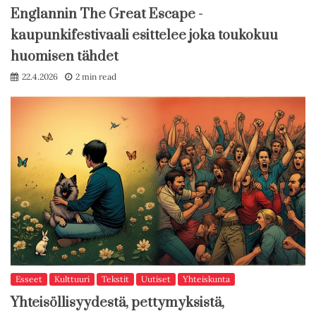
Englannin The Great Escape -
kaupunkifestivaali esittelee joka toukokuu
huomisen tähdet
22.4.2026
2 min read
Esseet
Kulttuuri
Tekstit
Uutiset
Yhteiskunta
Yhteisöllisyydestä, pettymyksistä,