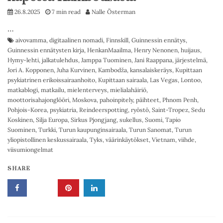
26.8.2025
7 min read
Nalle Österman
…
aivovamma
,
digitaalinen nomadi
,
Finnskill
,
Guinnessin ennätys
,
Guinnessin ennätysten kirja
,
HenkanMaailma
,
Henry Nenonen
,
huijaus
,
Hymy-lehti
,
jalkatulehdus
,
Jamppa Tuominen
,
Jani Raappana
,
järjestelmä
,
Jori A. Kopponen
,
Juha Kurvinen
,
Kambodža
,
kansalaiskeräys
,
Kupittaan
psykiatrinen erikoissairaanhoito
,
Kupittaan sairaala
,
Las Vegas
,
Lontoo
,
matkablogi
,
matkailu
,
mielenterveys
,
mielialahäiriö
,
moottorisahajonglööri
,
Moskova
,
pahoinpitely
,
päihteet
,
Phnom Penh
,
Pohjois-Korea
,
psykiatria
,
Reindeerspotting
,
ryöstö
,
Saint-Tropez
,
Sedu
Koskinen
,
Silja Europa
,
Sirkus Pjongjang
,
sukellus
,
Suomi
,
Tapio
Suominen
,
Turkki
,
Turun kaupunginsairaala
,
Turun Sanomat
,
Turun
yliopistollinen keskussairaala
,
Tyks
,
väärinkäytökset
,
Vietnam
,
viihde
,
viisumiongelmat
SHARE