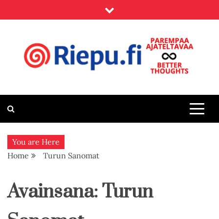
Skip
to
content
Riepu.fi
Parempaa ajateltavaa – Better thoughts
You are Here
Home
Turun Sanomat
Avainsana:
Turun