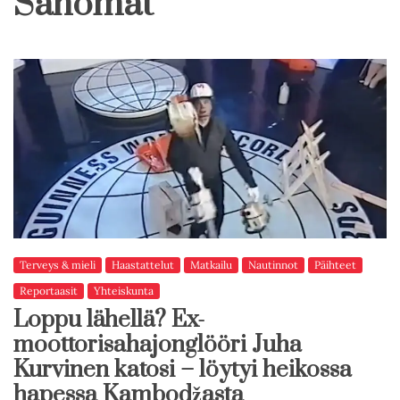
Sanomat
Terveys & mieli
Haastattelut
Matkailu
Nautinnot
Päihteet
Reportaasit
Yhteiskunta
Loppu lähellä? Ex-
moottorisahajonglööri Juha
Kurvinen katosi – löytyi heikossa
hapessa Kambodžasta