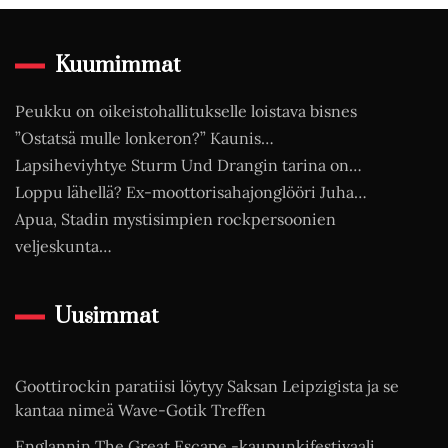
Kuumimmat
Peukku on oikeistohallitukselle loistava bisnes
”Ostatsä mulle lonkeron?” Kaunis…
Lapsiheviyhtye Sturm Und Drangin tarina on…
Loppu lähellä? Ex-moottorisahajonglööri Juha…
Apua, Stadin mystisimpien rockpersoonien
veljeskunta…
Uusimmat
Goottirockin paratiisi löytyy Saksan Leipzigista ja se
kantaa nimeä Wave-Gotik Treffen
Englannin The Great Escape -kaupunkifestivaali