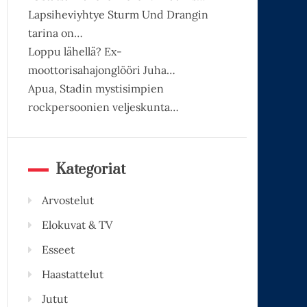
Lapsiheviyhtye Sturm Und Drangin
tarina on…
Loppu lähellä? Ex-
moottorisahajonglööri Juha…
Apua, Stadin mystisimpien
rockpersoonien veljeskunta…
Kategoriat
Arvostelut
Elokuvat & TV
Esseet
Haastattelut
Jutut