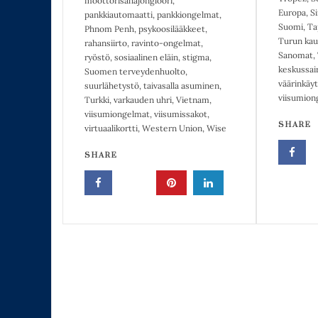
moottorisahajonglööri
,
Europa
,
Si
pankkiautomaatti
,
pankkiongelmat
,
Suomi
,
Ta
Phnom Penh
,
psykoosilääkkeet
,
Turun kau
rahansiirto
,
ravinto-ongelmat
,
Sanomat
,
ryöstö
,
sosiaalinen eläin
,
stigma
,
keskussair
Suomen terveydenhuolto
,
väärinkäy
suurlähetystö
,
taivasalla asuminen
,
viisumion
Turkki
,
varkauden uhri
,
Vietnam
,
viisumiongelmat
,
viisumissakot
,
SHARE
virtuaalikortti
,
Western Union
,
Wise
SHARE