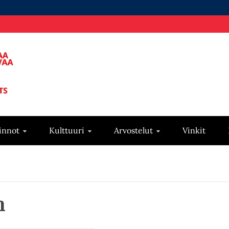
innot
Kulttuuri
Arvostelut
Vinkit
m