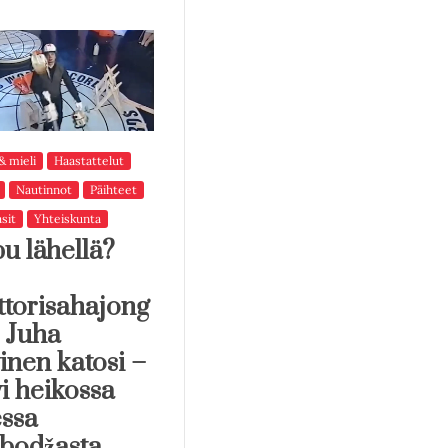
& mieli
Haastattelut
Nautinnot
Päihteet
sit
Yhteiskunta
u lähellä?
torisahajong
i Juha
inen katosi –
yi heikossa
ssa
bodžasta