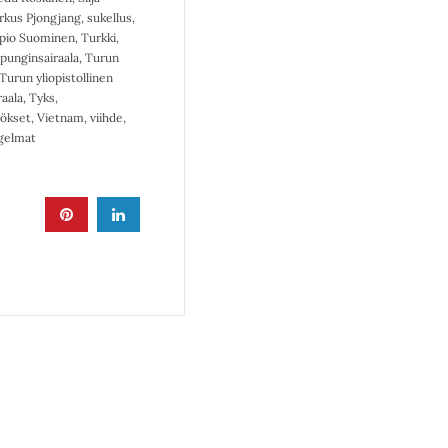
rkus Pjongjang
,
sukellus
,
pio Suominen
,
Turkki
,
punginsairaala
,
Turun
Turun yliopistollinen
aala
,
Tyks
,
tökset
,
Vietnam
,
viihde
,
gelmat