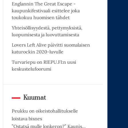
Englannin The Great Escape -
kaupunkifestivaali esittelee joka
toukokuu huomisen tähdet
Yhteisöllisyydestä, pettymyksistä,
luopumisesta ja luovuttamisesta
Lovers Left Alive päivitti suomalaisen
katurockin 2020-luvulle
Turvariepu on RIEPU.FI:n uusi
keskustelufoorumi
Kuumat
Peukku on oikeistohallitukselle
loistava bisnes
”Ostatsä mulle lonkeron?” Kaunis…