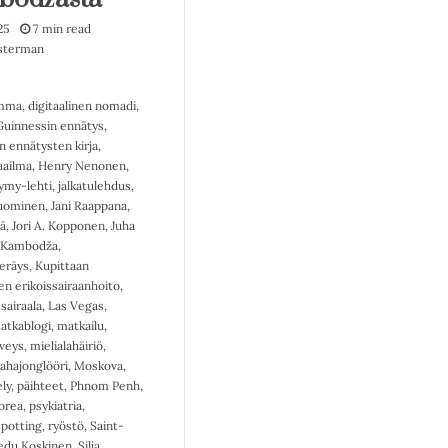
25
7 min read
sterman
amma
,
digitaalinen nomadi
,
Guinnessin ennätys
,
n ennätysten kirja
,
ailma
,
Henry Nenonen
,
ymy-lehti
,
jalkatulehdus
,
uominen
,
Jani Raappana
,
ä
,
Jori A. Kopponen
,
Juha
Kambodža
,
keräys
,
Kupittaan
en erikoissairaanhoito
,
sairaala
,
Las Vegas
,
atkablogi
,
matkailu
,
veys
,
mielialahäiriö
,
ahajonglööri
,
Moskova
,
ly
,
päihteet
,
Phnom Penh
,
orea
,
psykiatria
,
potting
,
ryöstö
,
Saint-
edu Koskinen
,
Silja