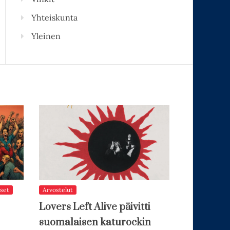
Yhteiskunta
Yleinen
set
Arvostelut
Lovers Left Alive päivitti
suomalaisen katurockin