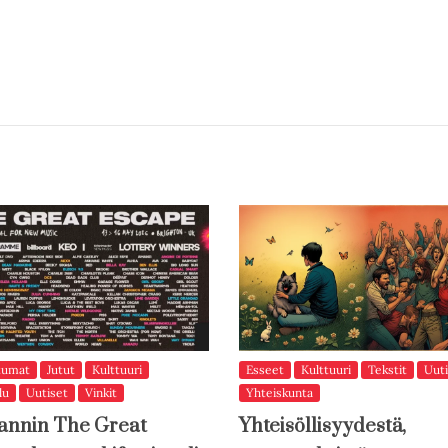
tumat
Jutut
Kulttuuri
Esseet
Kulttuuri
Tekstit
Uuti
lu
Uutiset
Vinkit
Yhteiskunta
annin The Great
Yhteisöllisyydestä,