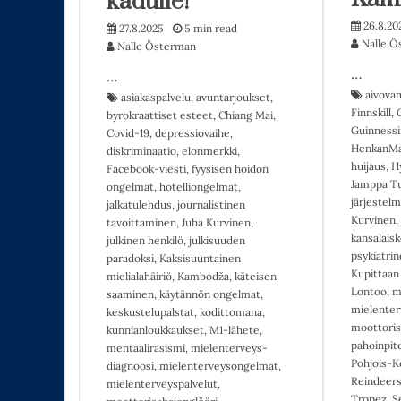
kadulle!”
26.8.20
27.8.2025
5 min read
Nalle Ö
Nalle Österman
…
…
aivov
asiakaspalvelu
,
avuntarjoukset
,
Finnskill
,
byrokraattiset esteet
,
Chiang Mai
,
Guinnessi
Covid-19
,
depressiovaihe
,
HenkanMa
diskriminaatio
,
elonmerkki
,
huijaus
,
H
Facebook-viesti
,
fyysisen hoidon
Jamppa T
ongelmat
,
hotelliongelmat
,
järjestelm
jalkatulehdus
,
journalistinen
Kurvinen
,
tavoittaminen
,
Juha Kurvinen
,
kansalais
julkinen henkilö
,
julkisuuden
psykiatrin
paradoksi
,
Kaksisuuntainen
Kupittaan 
mielialahäiriö
,
Kambodža
,
käteisen
Lontoo
,
m
saaminen
,
käytännön ongelmat
,
mielenter
keskustelupalstat
,
kodittomana
,
moottoris
kunnianloukkaukset
,
M1-lähete
,
pahoinpite
mentaalirasismi
,
mielenterveys-
Pohjois-K
diagnoosi
,
mielenterveysongelmat
,
Reindeers
mielenterveyspalvelut
,
Tropez
,
S