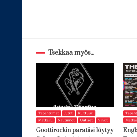
Tsekkaa myös...
Tapahtumat
Jutut
Kulttuuri
Tapah
Matkailu
Nautinnot
Uutiset
Vinkit
Matkai
Goottirockin paratiisi löytyy
Engl