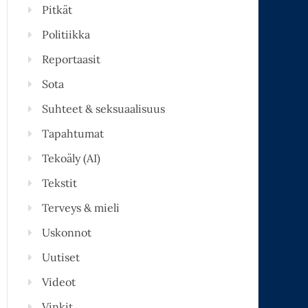
Pitkät
Politiikka
Reportaasit
Sota
Suhteet & seksuaalisuus
Tapahtumat
Tekoäly (AI)
Tekstit
Terveys & mieli
Uskonnot
Uutiset
Videot
Vinkit