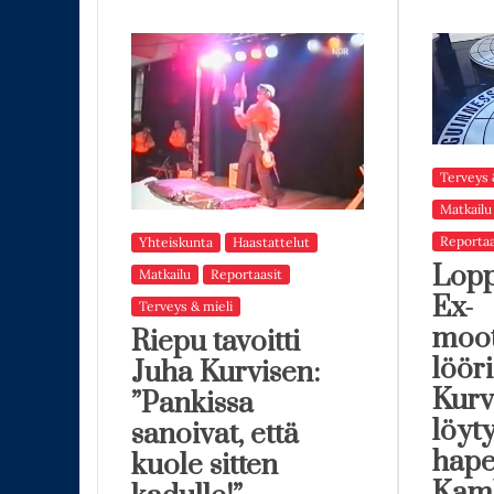
Terveys 
Matkailu
Reportaa
Yhteiskunta
Haastattelut
Lopp
Matkailu
Reportaasit
Ex-
Terveys & mieli
moot
Riepu tavoitti
löör
Juha Kurvisen:
Kurv
”Pankissa
löyt
sanoivat, että
hape
kuole sitten
Kam