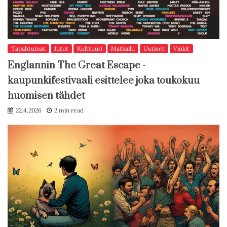
Tapahtumat
Jutut
Kulttuuri
Matkailu
Uutiset
Vinkit
Englannin The Great Escape -
kaupunkifestivaali esittelee joka toukokuu
huomisen tähdet
22.4.2026
2 min read