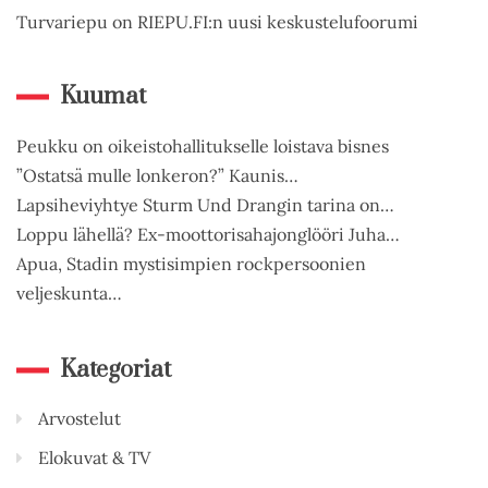
Turvariepu on RIEPU.FI:n uusi keskustelufoorumi
Kuumat
Peukku on oikeistohallitukselle loistava bisnes
”Ostatsä mulle lonkeron?” Kaunis…
Lapsiheviyhtye Sturm Und Drangin tarina on…
Loppu lähellä? Ex-moottorisahajonglööri Juha…
Apua, Stadin mystisimpien rockpersoonien
veljeskunta…
Kategoriat
Arvostelut
Elokuvat & TV