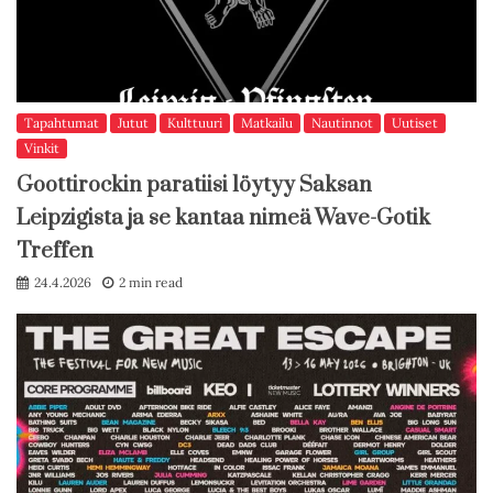
Tapahtumat
Jutut
Kulttuuri
Matkailu
Nautinnot
Uutiset
Vinkit
Goottirockin paratiisi löytyy Saksan
Leipzigista ja se kantaa nimeä Wave-Gotik
Treffen
24.4.2026
2 min read