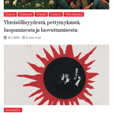
Esseet
Kulttuuri
Tekstit
Uutiset
Yhteiskunta
Yhteisöllisyydestä, pettymyksistä,
luopumisesta ja luovuttamisesta
16.1.2026
6 min read
Arvostelut