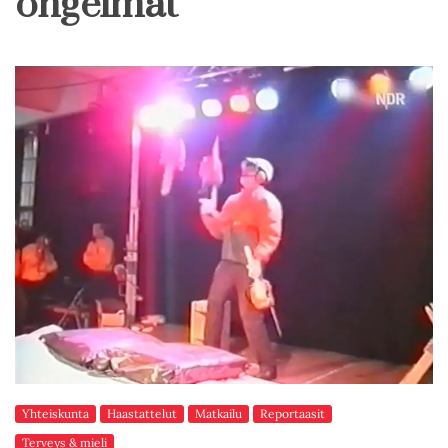
ongelmat
Yhteiskunta
Haastattelut
Matkailu
Reportaasit
Terveys & mieli