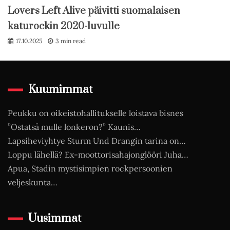
Lovers Left Alive päivitti suomalaisen
katurockin 2020-luvulle
17.10.2025
3 min read
Kuumimmat
Peukku on oikeistohallitukselle loistava bisnes
”Ostatsä mulle lonkeron?” Kaunis…
Lapsiheviyhtye Sturm Und Drangin tarina on…
Loppu lähellä? Ex-moottorisahajonglööri Juha…
Apua, Stadin mystisimpien rockpersoonien
veljeskunta…
Uusimmat