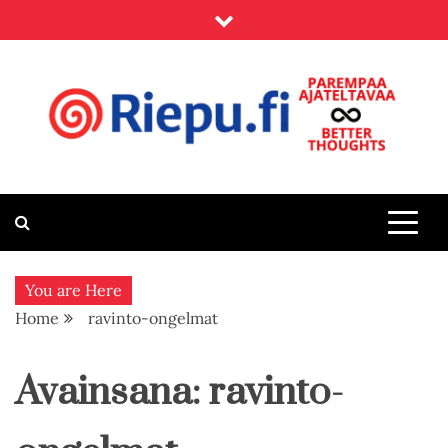
Skip
to
content
Riepu.fi
Parempaa ajateltavaa – Better thoughts
You are Here
Home
ravinto-ongelmat
Avainsana:
ravinto-