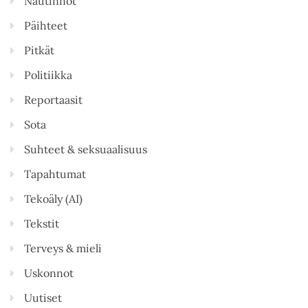
Nautinnot
Päihteet
Pitkät
Politiikka
Reportaasit
Sota
Suhteet & seksuaalisuus
Tapahtumat
Tekoäly (AI)
Tekstit
Terveys & mieli
Uskonnot
Uutiset