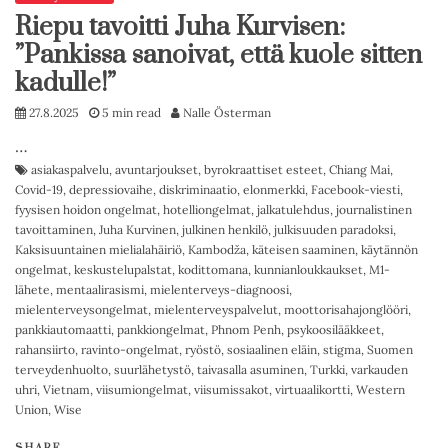
Riepu tavoitti Juha Kurvisen:
”Pankissa sanoivat, että kuole sitten
kadulle!”
27.8.2025
5 min read
Nalle Österman
…
asiakaspalvelu
,
avuntarjoukset
,
byrokraattiset esteet
,
Chiang Mai
,
Covid-19
,
depressiovaihe
,
diskriminaatio
,
elonmerkki
,
Facebook-viesti
,
fyysisen hoidon ongelmat
,
hotelliongelmat
,
jalkatulehdus
,
journalistinen
tavoittaminen
,
Juha Kurvinen
,
julkinen henkilö
,
julkisuuden paradoksi
,
Kaksisuuntainen mielialahäiriö
,
Kambodža
,
käteisen saaminen
,
käytännön
ongelmat
,
keskustelupalstat
,
kodittomana
,
kunnianloukkaukset
,
M1-
lähete
,
mentaalirasismi
,
mielenterveys-diagnoosi
,
mielenterveysongelmat
,
mielenterveyspalvelut
,
moottorisahajonglööri
,
pankkiautomaatti
,
pankkiongelmat
,
Phnom Penh
,
psykoosilääkkeet
,
rahansiirto
,
ravinto-ongelmat
,
ryöstö
,
sosiaalinen eläin
,
stigma
,
Suomen
terveydenhuolto
,
suurlähetystö
,
taivasalla asuminen
,
Turkki
,
varkauden
uhri
,
Vietnam
,
viisumiongelmat
,
viisumissakot
,
virtuaalikortti
,
Western
Union
,
Wise
SHARE