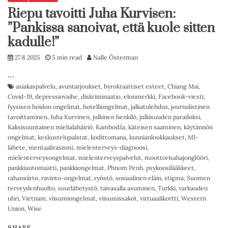
Riepu tavoitti Juha Kurvisen:
”Pankissa sanoivat, että kuole sitten
kadulle!”
27.8.2025
5 min read
Nalle Österman
…
asiakaspalvelu
,
avuntarjoukset
,
byrokraattiset esteet
,
Chiang Mai
,
Covid-19
,
depressiovaihe
,
diskriminaatio
,
elonmerkki
,
Facebook-viesti
,
fyysisen hoidon ongelmat
,
hotelliongelmat
,
jalkatulehdus
,
journalistinen
tavoittaminen
,
Juha Kurvinen
,
julkinen henkilö
,
julkisuuden paradoksi
,
Kaksisuuntainen mielialahäiriö
,
Kambodža
,
käteisen saaminen
,
käytännön
ongelmat
,
keskustelupalstat
,
kodittomana
,
kunnianloukkaukset
,
M1-
lähete
,
mentaalirasismi
,
mielenterveys-diagnoosi
,
mielenterveysongelmat
,
mielenterveyspalvelut
,
moottorisahajonglööri
,
pankkiautomaatti
,
pankkiongelmat
,
Phnom Penh
,
psykoosilääkkeet
,
rahansiirto
,
ravinto-ongelmat
,
ryöstö
,
sosiaalinen eläin
,
stigma
,
Suomen
terveydenhuolto
,
suurlähetystö
,
taivasalla asuminen
,
Turkki
,
varkauden
uhri
,
Vietnam
,
viisumiongelmat
,
viisumissakot
,
virtuaalikortti
,
Western
Union
,
Wise
SHARE