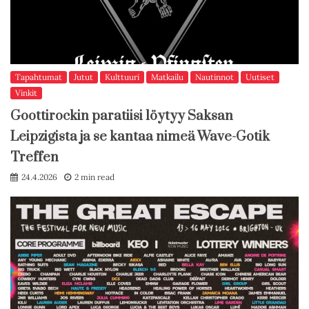
Tapahtumat
Jutut
Kulttuuri
Matkailu
Nautinnot
Uutiset
Vinkit
Goottirockin paratiisi löytyy Saksan
Leipzigista ja se kantaa nimeä Wave-Gotik
Treffen
24.4.2026
2 min read