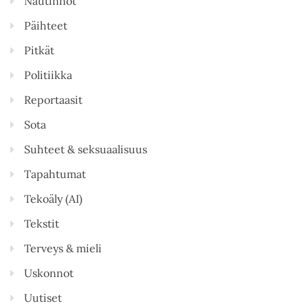
Nautinnot
Päihteet
Pitkät
Politiikka
Reportaasit
Sota
Suhteet & seksuaalisuus
Tapahtumat
Tekoäly (AI)
Tekstit
Terveys & mieli
Uskonnot
Uutiset