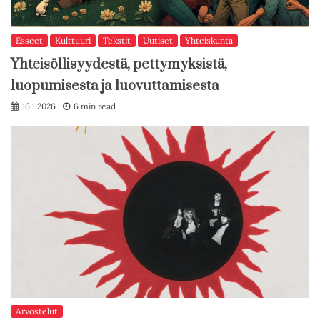
Esseet
Kulttuuri
Tekstit
Uutiset
Yhteiskunta
Yhteisöllisyydestä, pettymyksistä,
luopumisesta ja luovuttamisesta
16.1.2026
6 min read
Arvostelut