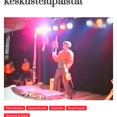
keskustelupalstat
Yhteiskunta
Haastattelut
Matkailu
Reportaasit
Terveys & mieli