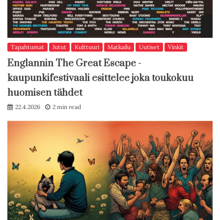
Tapahtumat
Jutut
Kulttuuri
Matkailu
Uutiset
Vinkit
Englannin The Great Escape -
kaupunkifestivaali esittelee joka toukokuu
huomisen tähdet
22.4.2026
2 min read