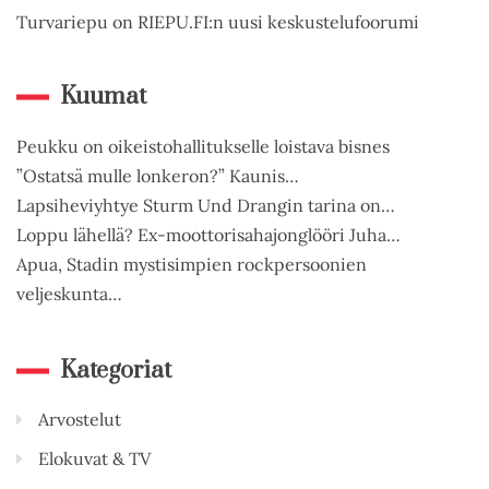
Turvariepu on RIEPU.FI:n uusi keskustelufoorumi
Kuumat
Peukku on oikeistohallitukselle loistava bisnes
”Ostatsä mulle lonkeron?” Kaunis…
Lapsiheviyhtye Sturm Und Drangin tarina on…
Loppu lähellä? Ex-moottorisahajonglööri Juha…
Apua, Stadin mystisimpien rockpersoonien
veljeskunta…
Kategoriat
Arvostelut
Elokuvat & TV