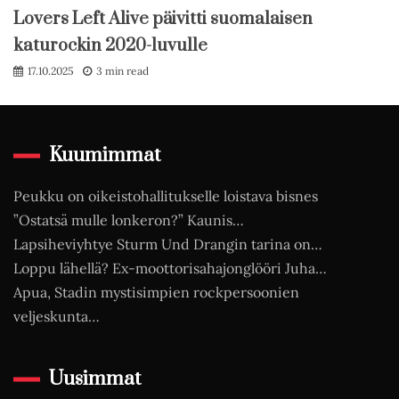
Lovers Left Alive päivitti suomalaisen
katurockin 2020-luvulle
17.10.2025
3 min read
Kuumimmat
Peukku on oikeistohallitukselle loistava bisnes
”Ostatsä mulle lonkeron?” Kaunis…
Lapsiheviyhtye Sturm Und Drangin tarina on…
Loppu lähellä? Ex-moottorisahajonglööri Juha…
Apua, Stadin mystisimpien rockpersoonien
veljeskunta…
Uusimmat