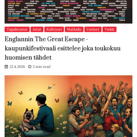
Tapahtumat
Jutut
Kulttuuri
Matkailu
Uutiset
Vinkit
Englannin The Great Escape -
kaupunkifestivaali esittelee joka toukokuu
huomisen tähdet
22.4.2026
2 min read