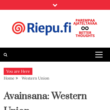
Skip
to
content
Riepu.fi
Parempaa ajateltavaa – Better thoughts
You are Here
Home
Western Union
Avainsana:
Western