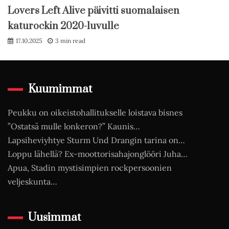
Lovers Left Alive päivitti suomalaisen
katurockin 2020-luvulle
17.10.2025
3 min read
Kuumimmat
Peukku on oikeistohallitukselle loistava bisnes
”Ostatsä mulle lonkeron?” Kaunis…
Lapsiheviyhtye Sturm Und Drangin tarina on…
Loppu lähellä? Ex-moottorisahajonglööri Juha…
Apua, Stadin mystisimpien rockpersoonien
veljeskunta…
Uusimmat