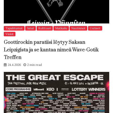
Tapahtumat
Jutut
Kulttuuri
Matkailu
Nautinnot
Uutiset
Vinkit
Goottirockin paratiisi löytyy Saksan
Leipzigista ja se kantaa nimeä Wave-Gotik
Treffen
24.4.2026
2 min read