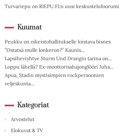
Turvariepu on RIEPU.FI:n uusi keskustelufoorumi
Kuumat
Peukku on oikeistohallitukselle loistava bisnes
”Ostatsä mulle lonkeron?” Kaunis…
Lapsiheviyhtye Sturm Und Drangin tarina on…
Loppu lähellä? Ex-moottorisahajonglööri Juha…
Apua, Stadin mystisimpien rockpersoonien
veljeskunta…
Kategoriat
Arvostelut
Elokuvat & TV