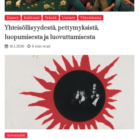
Esseet
Kulttuuri
Tekstit
Uutiset
Yhteiskunta
Yhteisöllisyydestä, pettymyksistä,
luopumisesta ja luovuttamisesta
16.1.2026
6 min read
Arvostelut