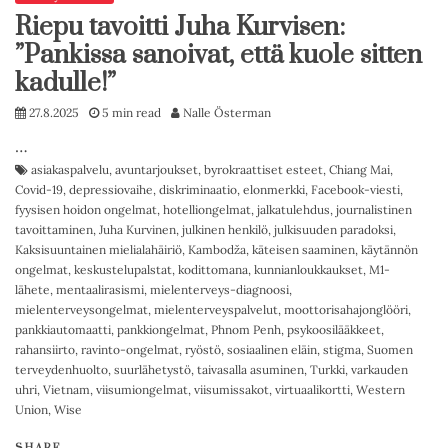
Riepu tavoitti Juha Kurvisen:
”Pankissa sanoivat, että kuole sitten
kadulle!”
27.8.2025
5 min read
Nalle Österman
…
asiakaspalvelu
,
avuntarjoukset
,
byrokraattiset esteet
,
Chiang Mai
,
Covid-19
,
depressiovaihe
,
diskriminaatio
,
elonmerkki
,
Facebook-viesti
,
fyysisen hoidon ongelmat
,
hotelliongelmat
,
jalkatulehdus
,
journalistinen
tavoittaminen
,
Juha Kurvinen
,
julkinen henkilö
,
julkisuuden paradoksi
,
Kaksisuuntainen mielialahäiriö
,
Kambodža
,
käteisen saaminen
,
käytännön
ongelmat
,
keskustelupalstat
,
kodittomana
,
kunnianloukkaukset
,
M1-
lähete
,
mentaalirasismi
,
mielenterveys-diagnoosi
,
mielenterveysongelmat
,
mielenterveyspalvelut
,
moottorisahajonglööri
,
pankkiautomaatti
,
pankkiongelmat
,
Phnom Penh
,
psykoosilääkkeet
,
rahansiirto
,
ravinto-ongelmat
,
ryöstö
,
sosiaalinen eläin
,
stigma
,
Suomen
terveydenhuolto
,
suurlähetystö
,
taivasalla asuminen
,
Turkki
,
varkauden
uhri
,
Vietnam
,
viisumiongelmat
,
viisumissakot
,
virtuaalikortti
,
Western
Union
,
Wise
SHARE