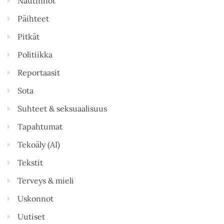
Nautinnot
Päihteet
Pitkät
Politiikka
Reportaasit
Sota
Suhteet & seksuaalisuus
Tapahtumat
Tekoäly (AI)
Tekstit
Terveys & mieli
Uskonnot
Uutiset