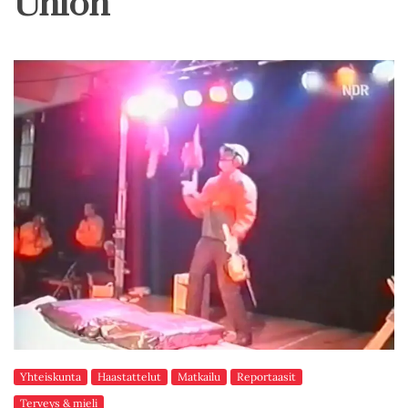
Union
Yhteiskunta
Haastattelut
Matkailu
Reportaasit
Terveys & mieli