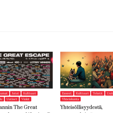
tumat
Jutut
Kulttuuri
Esseet
Kulttuuri
Tekstit
Uuti
lu
Uutiset
Vinkit
Yhteiskunta
annin The Great
Yhteisöllisyydestä,