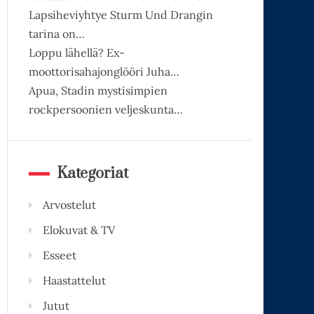
Lapsiheviyhtye Sturm Und Drangin
tarina on…
Loppu lähellä? Ex-
moottorisahajonglööri Juha…
Apua, Stadin mystisimpien
rockpersoonien veljeskunta…
Kategoriat
Arvostelut
Elokuvat & TV
Esseet
Haastattelut
Jutut