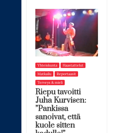
Yhteiskunta
Haastattelut
Matkailu
Reportaasit
Terveys & mieli
Riepu tavoitti
Juha Kurvisen:
”Pankissa
sanoivat, että
kuole sitten