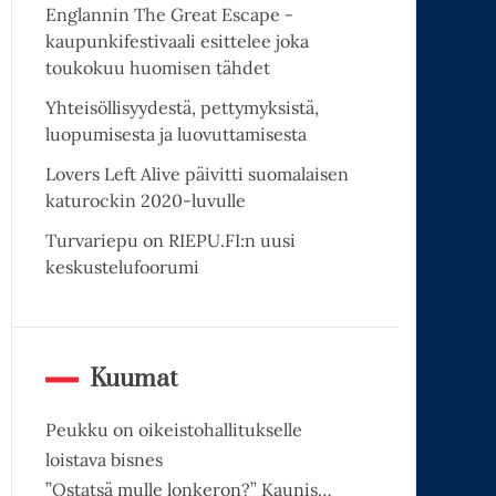
Englannin The Great Escape -
kaupunkifestivaali esittelee joka
toukokuu huomisen tähdet
Yhteisöllisyydestä, pettymyksistä,
luopumisesta ja luovuttamisesta
Lovers Left Alive päivitti suomalaisen
katurockin 2020-luvulle
Turvariepu on RIEPU.FI:n uusi
keskustelufoorumi
Kuumat
Peukku on oikeistohallitukselle
loistava bisnes
”Ostatsä mulle lonkeron?” Kaunis…