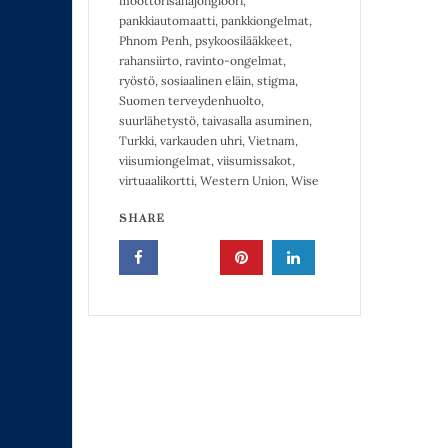
moottorisahajonglööri
,
pankkiautomaatti
,
pankkiongelmat
,
Phnom Penh
,
psykoosilääkkeet
,
rahansiirto
,
ravinto-ongelmat
,
ryöstö
,
sosiaalinen eläin
,
stigma
,
Suomen terveydenhuolto
,
suurlähetystö
,
taivasalla asuminen
,
Turkki
,
varkauden uhri
,
Vietnam
,
viisumiongelmat
,
viisumissakot
,
virtuaalikortti
,
Western Union
,
Wise
SHARE