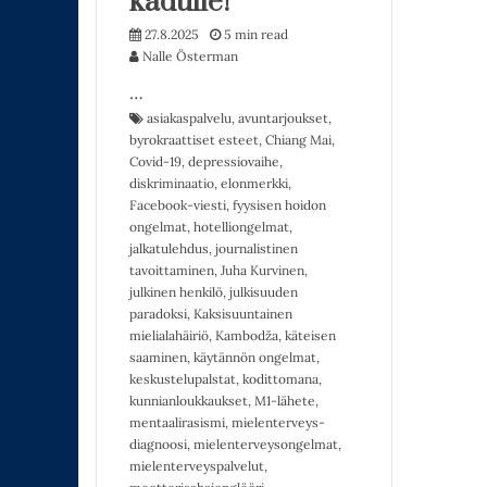
kadulle!”
27.8.2025
5 min read
Nalle Österman
…
asiakaspalvelu
,
avuntarjoukset
,
byrokraattiset esteet
,
Chiang Mai
,
Covid-19
,
depressiovaihe
,
diskriminaatio
,
elonmerkki
,
Facebook-viesti
,
fyysisen hoidon
ongelmat
,
hotelliongelmat
,
jalkatulehdus
,
journalistinen
tavoittaminen
,
Juha Kurvinen
,
julkinen henkilö
,
julkisuuden
paradoksi
,
Kaksisuuntainen
mielialahäiriö
,
Kambodža
,
käteisen
saaminen
,
käytännön ongelmat
,
keskustelupalstat
,
kodittomana
,
kunnianloukkaukset
,
M1-lähete
,
mentaalirasismi
,
mielenterveys-
diagnoosi
,
mielenterveysongelmat
,
mielenterveyspalvelut
,