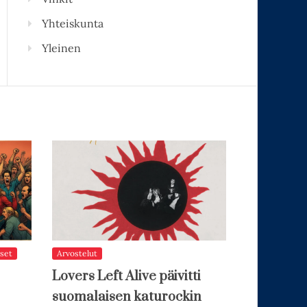
Yhteiskunta
Yleinen
set
Arvostelut
Lovers Left Alive päivitti
suomalaisen katurockin