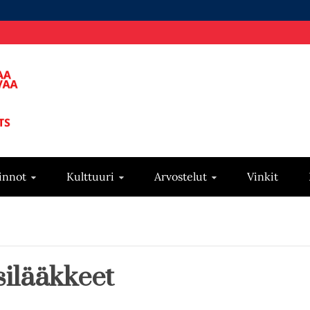
innot
Kulttuuri
Arvostelut
Vinkit
ilääkkeet