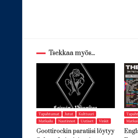
Tsekkaa myös...
Tapahtumat
Jutut
Kulttuuri
Tapah
Matkailu
Nautinnot
Uutiset
Vinkit
Matkai
Goottirockin paratiisi löytyy
Engl