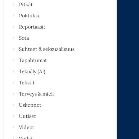
Pitkät
Politiikka
Reportaasit
Sota
Suhteet & seksuaalisuus
Tapahtumat
Tekoäly (AI)
Tekstit
Terveys & mieli
Uskonnot
Uutiset
Videot
Vinkit