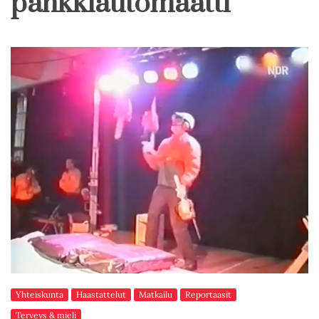
pankkiautomaatti
Yhteiskunta
Haastattelut
Matkailu
Reportaasit
Terveys & mieli