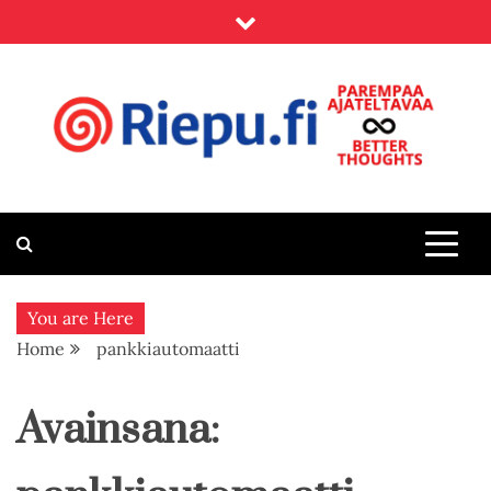
Skip
to
content
Riepu.fi
Parempaa ajateltavaa – Better thoughts
You are Here
Home
pankkiautomaatti
Avainsana: