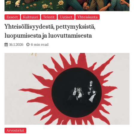
Esseet
Kulttuuri
Tekstit
Uutiset
Yhteiskunta
Yhteisöllisyydestä, pettymyksistä,
luopumisesta ja luovuttamisesta
16.1.2026
6 min read
Arvostelut