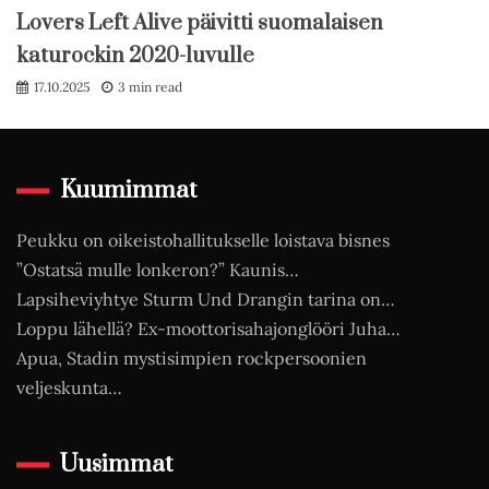
Lovers Left Alive päivitti suomalaisen
katurockin 2020-luvulle
17.10.2025
3 min read
Kuumimmat
Peukku on oikeistohallitukselle loistava bisnes
”Ostatsä mulle lonkeron?” Kaunis…
Lapsiheviyhtye Sturm Und Drangin tarina on…
Loppu lähellä? Ex-moottorisahajonglööri Juha…
Apua, Stadin mystisimpien rockpersoonien
veljeskunta…
Uusimmat