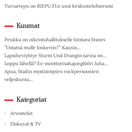
Turvariepu on RIEPU.FI:n uusi keskustelufoorumi
Kuumat
Peukku on oikeistohallitukselle loistava bisnes
”Ostatsä mulle lonkeron?” Kaunis…
Lapsiheviyhtye Sturm Und Drangin tarina on…
Loppu lähellä? Ex-moottorisahajonglööri Juha…
Apua, Stadin mystisimpien rockpersoonien
veljeskunta…
Kategoriat
Arvostelut
Elokuvat & TV