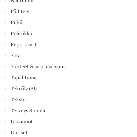
Nautinnot
Päihteet
Pitkät
Politiikka
Reportaasit
Sota
Suhteet & seksuaalisuus
Tapahtumat
Tekoäly (AI)
Tekstit
Terveys & mieli
Uskonnot
Uutiset