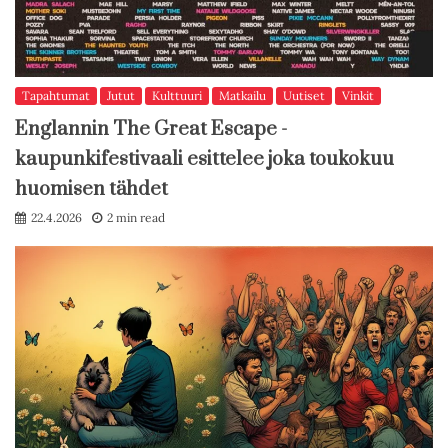
Tapahtumat
Jutut
Kulttuuri
Matkailu
Uutiset
Vinkit
Englannin The Great Escape -
kaupunkifestivaali esittelee joka toukokuu
huomisen tähdet
22.4.2026
2 min read