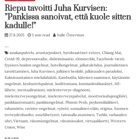
Riepu tavoitti Juha Kurvisen:
”Pankissa sanoivat, että kuole sitten
kadulle!”
27.8.2025
5 min read
Nalle Österman
…
asiakaspalvelu
,
avuntarjoukset
,
byrokraattiset esteet
,
Chiang Mai
,
Covid-19
,
depressiovaihe
,
diskriminaatio
,
elonmerkki
,
Facebook-viesti
,
fyysisen hoidon ongelmat
,
hotelliongelmat
,
jalkatulehdus
,
journalistinen
tavoittaminen
,
Juha Kurvinen
,
julkinen henkilö
,
julkisuuden paradoksi
,
Kaksisuuntainen mielialahäiriö
,
Kambodža
,
käteisen saaminen
,
käytännön
ongelmat
,
keskustelupalstat
,
kodittomana
,
kunnianloukkaukset
,
M1-
lähete
,
mentaalirasismi
,
mielenterveys-diagnoosi
,
mielenterveysongelmat
,
mielenterveyspalvelut
,
moottorisahajonglööri
,
pankkiautomaatti
,
pankkiongelmat
,
Phnom Penh
,
psykoosilääkkeet
,
rahansiirto
,
ravinto-ongelmat
,
ryöstö
,
sosiaalinen eläin
,
stigma
,
Suomen
terveydenhuolto
,
suurlähetystö
,
taivasalla asuminen
,
Turkki
,
varkauden
uhri
,
Vietnam
,
viisumiongelmat
,
viisumissakot
,
virtuaalikortti
,
Western
Union
,
Wise
SHARE