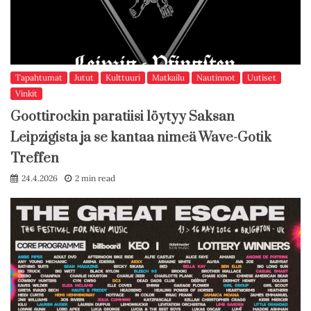
Tapahtumat
Jutut
Kulttuuri
Matkailu
Nautinnot
Uutiset
Vinkit
Goottirockin paratiisi löytyy Saksan
Leipzigista ja se kantaa nimeä Wave-Gotik
Treffen
24.4.2026
2 min read