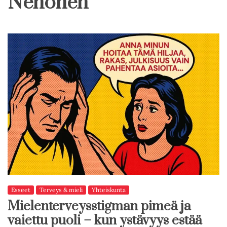
Nenonen
Esseet
Terveys & mieli
Yhteiskunta
Mielenterveysstigman pimeä ja
vaiettu puoli – kun ystävyys estää