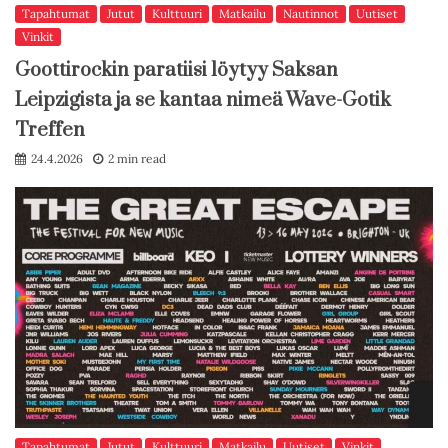
Tapahtumat
Jutut
Kulttuuri
Matkailu
Nautinnot
Uutiset
Vinkit
Goottirockin paratiisi löytyy Saksan
Leipzigista ja se kantaa nimeä Wave-Gotik
Treffen
24.4.2026
2 min read
Tapahtumat
Jutut
Kulttuuri
Matkailu
Uutiset
Vinkit