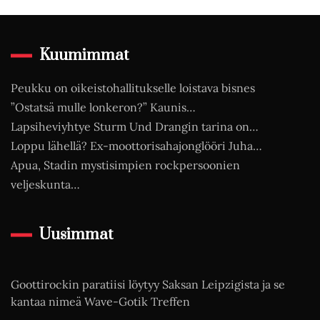
Kuumimmat
Peukku on oikeistohallitukselle loistava bisnes
”Ostatsä mulle lonkeron?” Kaunis…
Lapsiheviyhtye Sturm Und Drangin tarina on…
Loppu lähellä? Ex-moottorisahajonglööri Juha…
Apua, Stadin mystisimpien rockpersoonien
veljeskunta…
Uusimmat
Goottirockin paratiisi löytyy Saksan Leipzigista ja se
kantaa nimeä Wave-Gotik Treffen