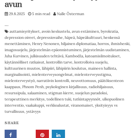
avun
29.8.2025
5 min read
Nalle Österman
…
auttamisyritykset
,
avoin keskustelu
,
avun estäminen
,
byrokratia
,
depression oireet
,
depressiovaihe
,
häpeä
,
häpeäkulttuuri
,
henkensä
menettäminen
,
Henry Nenonen
,
hiljainen diplomatiaa
,
horros
,
ihmishenki
,
imagosuojelu
,
järjestelmän epäonnistuminen
,
järjestelmän uudistaminen
,
Juha Kurvinen
,
julkisuuden tehtävä
,
Kambodža
,
katoamisilmoitukset
,
käytännölliset ratkaisut
,
kontrollin tarve
,
kontrolloiva suojelu
,
kulttuurinen muutos
,
lähipiiri
,
lähipiirin koulutus
,
maineen hallinta
,
marginalisointi
,
mielenterveysongelmat
,
mielenterveysstigma
,
mielenterveystyö
,
narratiivin kontrolli
,
neuvottomuus
,
päätöksenteon
kaappaus
,
Phnom Penh
,
psykologinen kirjallisuus
,
radiohiljaisuus
,
resurssipula
,
salaaminen
,
stigman kierre
,
suojelun paradoksi
,
terapeuttinen merkitys
,
todellinen tuki
,
tutkintapyynnöt
,
ulkopuolinen
interventio
,
vaakakuppi
,
verkkoalustat
,
viranomaiset
,
yksityisyys vs
turvallisuus
,
ystävyys
SHARE