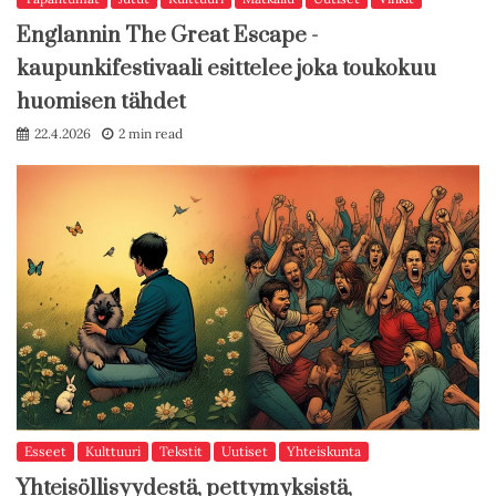
Englannin The Great Escape -
kaupunkifestivaali esittelee joka toukokuu
huomisen tähdet
22.4.2026
2 min read
Esseet
Kulttuuri
Tekstit
Uutiset
Yhteiskunta
Yhteisöllisyydestä, pettymyksistä,