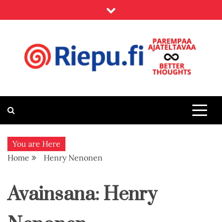
Skip
to
content
Riepu.fi
Parempaa ajateltavaa – Better thoughts
You are Here
Home
Henry Nenonen
Avainsana:
Henry