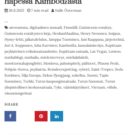
hapessa Kambodžasta
26.8.2025
7 min read
Nalle Österman
…
aivovamma
,
digitaalinen nomadi
,
Finnskill
,
Guinnessin ennätys
,
Guinnessin ennätysten kirja
,
HenkanMaailma
,
Henry Nenonen
,
huijaus
,
Hymy-lehti
,
jalkatulehdus
,
Jamppa Tuominen
,
Jani Raappana
,
järjestelmä
,
Jori A. Kopponen
,
Juha Kurvinen
,
Kambodža
,
kansalaiskeräys
,
Kupittaan
psykiatrinen erikoissairaanhoito
,
Kupittaan sairaala
,
Las Vegas
,
Lontoo
,
matkablogi
,
matkailu
,
mielenterveys
,
mielialahäiriö
,
moottorisahajonglööri
,
Moskova
,
pahoinpitely
,
päihteet
,
Phnom Penh
,
Pohjois-Korea
,
psykiatria
,
Reindeerspotting
,
ryöstö
,
Saint-Tropez
,
Sedu
Koskinen
,
Silja Europa
,
Sirkus Pjongjang
,
sukellus
,
Suomi
,
Tapio
Suominen
,
Turkki
,
Turun kaupunginsairaala
,
Turun Sanomat
,
Turun
yliopistollinen keskussairaala
,
Tyks
,
väärinkäytökset
,
Vietnam
,
viihde
,
viisumiongelmat
SHARE