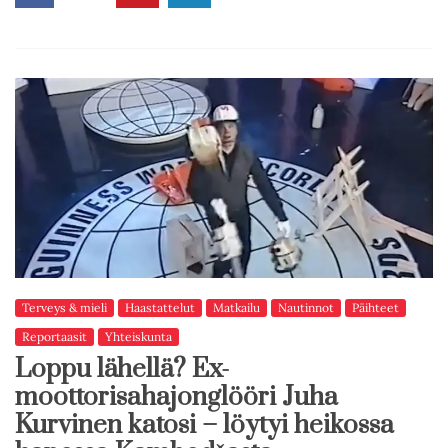
Terveys & mieli
Haastattelut
Matkailu
Nautinnot
Päihteet
Reportaasit
Yhteiskunta
Loppu lähellä? Ex-
moottorisahajonglööri Juha
Kurvinen katosi – löytyi heikossa