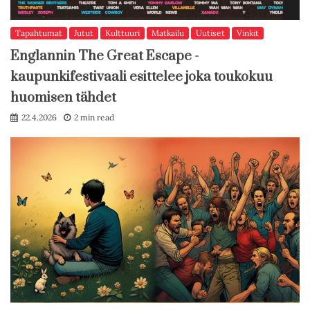
Tapahtumat
Jutut
Kulttuuri
Matkailu
Uutiset
Vinkit
Englannin The Great Escape -
kaupunkifestivaali esittelee joka toukokuu
huomisen tähdet
22.4.2026
2 min read