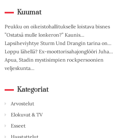
Kuumat
Peukku on oikeistohallitukselle loistava bisnes
”Ostatsä mulle lonkeron?” Kaunis…
Lapsiheviyhtye Sturm Und Drangin tarina on…
Loppu lähellä? Ex-moottorisahajonglööri Juha…
Apua, Stadin mystisimpien rockpersoonien
veljeskunta…
Kategoriat
Arvostelut
Elokuvat & TV
Esseet
Haastattelut