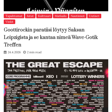
Tapahtumat
Jutut
Kulttuuri
Matkailu
Nautinnot
Uutiset
Vinkit
Goottirockin paratiisi löytyy Saksan
Leipzigista ja se kantaa nimeä Wave-Gotik
Treffen
24.4.2026
2 min read