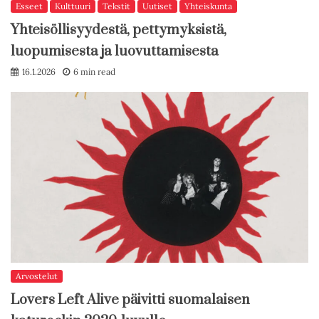
Esseet
Kulttuuri
Tekstit
Uutiset
Yhteiskunta
Yhteisöllisyydestä, pettymyksistä,
luopumisesta ja luovuttamisesta
16.1.2026
6 min read
Arvostelut
Lovers Left Alive päivitti suomalaisen