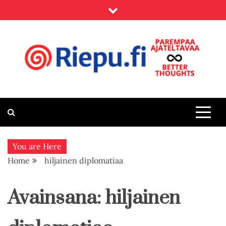
Skip
to
content
Riepu.fi
Parempaa ajateltavaa – Better thoughts
You are Here
Home
hiljainen diplomatiaa
Avainsana:
hiljainen