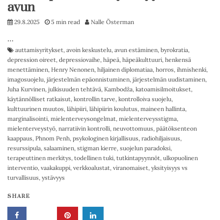
avun
29.8.2025
5 min read
Nalle Österman
…
auttamisyritykset
,
avoin keskustelu
,
avun estäminen
,
byrokratia
,
depression oireet
,
depressiovaihe
,
häpeä
,
häpeäkulttuuri
,
henkensä
menettäminen
,
Henry Nenonen
,
hiljainen diplomatiaa
,
horros
,
ihmishenki
,
imagosuojelu
,
järjestelmän epäonnistuminen
,
järjestelmän uudistaminen
,
Juha Kurvinen
,
julkisuuden tehtävä
,
Kambodža
,
katoamisilmoitukset
,
käytännölliset ratkaisut
,
kontrollin tarve
,
kontrolloiva suojelu
,
kulttuurinen muutos
,
lähipiiri
,
lähipiirin koulutus
,
maineen hallinta
,
marginalisointi
,
mielenterveysongelmat
,
mielenterveysstigma
,
mielenterveystyö
,
narratiivin kontrolli
,
neuvottomuus
,
päätöksenteon
kaappaus
,
Phnom Penh
,
psykologinen kirjallisuus
,
radiohiljaisuus
,
resurssipula
,
salaaminen
,
stigman kierre
,
suojelun paradoksi
,
terapeuttinen merkitys
,
todellinen tuki
,
tutkintapyynnöt
,
ulkopuolinen
interventio
,
vaakakuppi
,
verkkoalustat
,
viranomaiset
,
yksityisyys vs
turvallisuus
,
ystävyys
SHARE