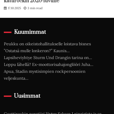
katurockin 2020-luvulle
17.10.2025
3 min read
Kuumimmat
Peukku on oikeistohallitukselle loistava bisnes
”Ostatsä mulle lonkeron?” Kaunis…
Lapsiheviyhtye Sturm Und Drangin tarina on…
Loppu lähellä? Ex-moottorisahajonglööri Juha…
Apua, Stadin mystisimpien rockpersoonien
veljeskunta…
Uusimmat
Goottirockin paratiisi löytyy Saksan Leipzigista ja se