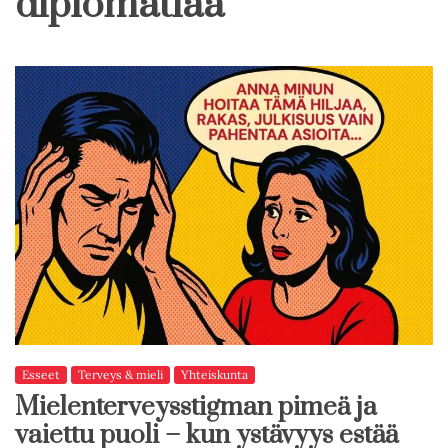
diplomatiaa
Esseet
Terveys & mieli
Yhteiskunta
Mielenterveysstigman pimeä ja
vaiettu puoli – kun ystävyys estää