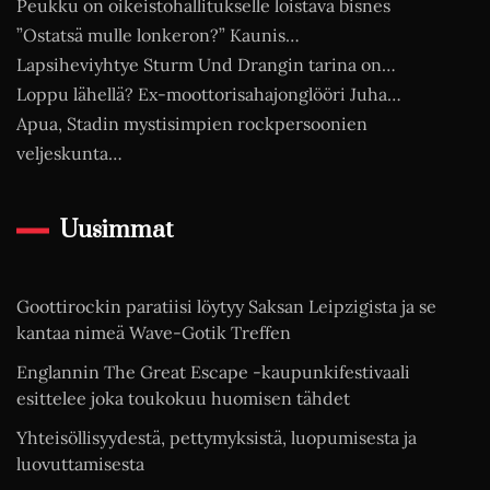
Peukku on oikeistohallitukselle loistava bisnes
”Ostatsä mulle lonkeron?” Kaunis…
Lapsiheviyhtye Sturm Und Drangin tarina on…
Loppu lähellä? Ex-moottorisahajonglööri Juha…
Apua, Stadin mystisimpien rockpersoonien
veljeskunta…
Uusimmat
Goottirockin paratiisi löytyy Saksan Leipzigista ja se
kantaa nimeä Wave-Gotik Treffen
Englannin The Great Escape -kaupunkifestivaali
esittelee joka toukokuu huomisen tähdet
Yhteisöllisyydestä, pettymyksistä, luopumisesta ja
luovuttamisesta