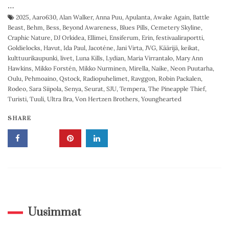
…
2025
,
Aaro630
,
Alan Walker
,
Anna Puu
,
Apulanta
,
Awake Again
,
Battle
Beast
,
Behm
,
Bess
,
Beyond Awareness
,
Blues Pills
,
Cemetery Skyline
,
Craphic Nature
,
DJ Orkidea
,
Ellimei
,
Ensiferum
,
Erin
,
festivaaliraportti
,
Goldielocks
,
Havut
,
Ida Paul
,
Jacoténe
,
Jani Virta
,
JVG
,
Käärijä
,
keikat
,
kulttuurikaupunki
,
livet
,
Luna Kills
,
Lydian
,
Maria Virrantalo
,
Mary Ann
Hawkins
,
Mikko Forstén
,
Mikko Nurminen
,
Mirella
,
Naike
,
Neon Puutarha
,
Oulu
,
Pehmoaino
,
Qstock
,
Radiopuhelimet
,
Ravggon
,
Robin Packalen
,
Rodeo
,
Sara Siipola
,
Senya
,
Seurat
,
SJU
,
Tempera
,
The Pineapple Thief
,
Turisti
,
Tuuli
,
Ultra Bra
,
Von Hertzen Brothers
,
Younghearted
SHARE
Uusimmat