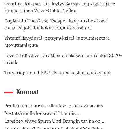
Goottirockin paratiisi löytyy Saksan Leipzigista ja se
kantaa nimeä Wave-Gotik Treffen
Englannin The Great Escape -kaupunkifestivaali
esittelee joka toukokuu huomisen tähdet
Yhteisöllisyydestä, pettymyksistä, luopumisesta ja
luovuttamisesta
Lovers Left Alive päivitti suomalaisen katurockin 2020-
luvulle
Turvariepu on RIEPU.FI:n uusi keskustelufoorumi
Kuumat
Peukku on oikeistohallitukselle loistava bisnes
”Ostatsä mulle lonkeron?” Kaunis…
Lapsiheviyhtye Sturm Und Drangin tarina on…
Loppu lähellä? Ex-moottorisahajonglööri Juha…