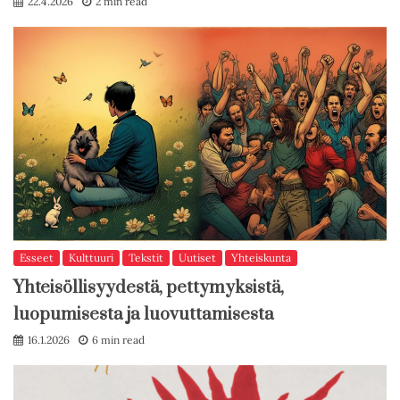
22.4.2026
2 min read
Esseet
Kulttuuri
Tekstit
Uutiset
Yhteiskunta
Yhteisöllisyydestä, pettymyksistä,
luopumisesta ja luovuttamisesta
16.1.2026
6 min read