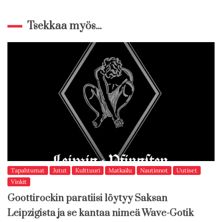
Tsekkaa myös...
Tapahtumat
Jutut
Kulttuuri
Matkailu
Nautinnot
Uutiset
Vinkit
Goottirockin paratiisi löytyy Saksan
Leipzigista ja se kantaa nimeä Wave-Gotik