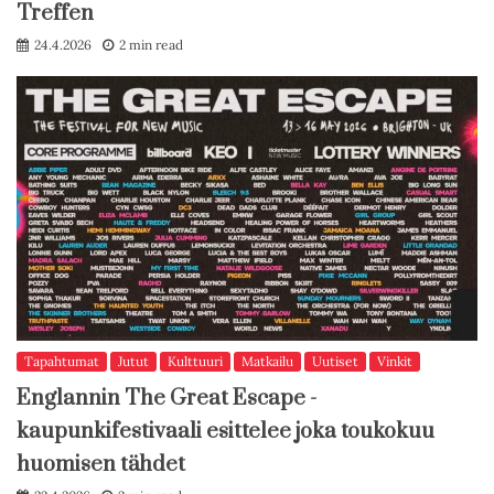
Treffen
24.4.2026
2 min read
Tapahtumat
Jutut
Kulttuuri
Matkailu
Uutiset
Vinkit
Englannin The Great Escape -
kaupunkifestivaali esittelee joka toukokuu
huomisen tähdet