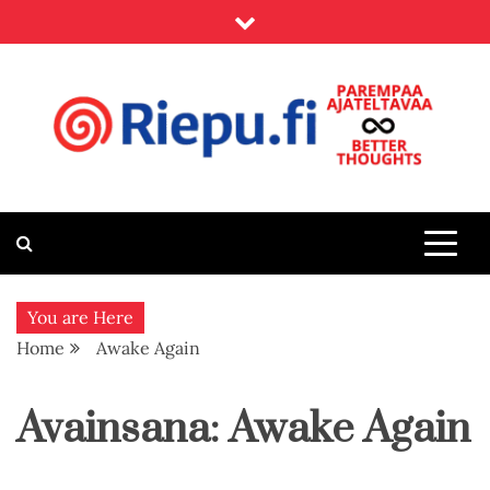
Skip
to
content
Riepu.fi
Parempaa ajateltavaa – Better thoughts
You are Here
Home
Awake Again
Avainsana:
Awake Again