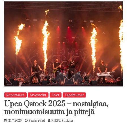
Reportaasit
Arvostelut
Livet
Tapahtumat
Upea Qstock 2025 – nostalgiaa,
monimuotoisuutta ja pittejä
31.7.2025
8 min read
RIEPU tutkiva