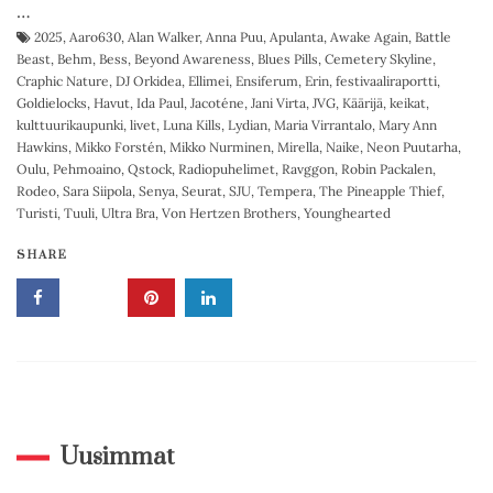
…
2025
,
Aaro630
,
Alan Walker
,
Anna Puu
,
Apulanta
,
Awake Again
,
Battle
Beast
,
Behm
,
Bess
,
Beyond Awareness
,
Blues Pills
,
Cemetery Skyline
,
Craphic Nature
,
DJ Orkidea
,
Ellimei
,
Ensiferum
,
Erin
,
festivaaliraportti
,
Goldielocks
,
Havut
,
Ida Paul
,
Jacoténe
,
Jani Virta
,
JVG
,
Käärijä
,
keikat
,
kulttuurikaupunki
,
livet
,
Luna Kills
,
Lydian
,
Maria Virrantalo
,
Mary Ann
Hawkins
,
Mikko Forstén
,
Mikko Nurminen
,
Mirella
,
Naike
,
Neon Puutarha
,
Oulu
,
Pehmoaino
,
Qstock
,
Radiopuhelimet
,
Ravggon
,
Robin Packalen
,
Rodeo
,
Sara Siipola
,
Senya
,
Seurat
,
SJU
,
Tempera
,
The Pineapple Thief
,
Turisti
,
Tuuli
,
Ultra Bra
,
Von Hertzen Brothers
,
Younghearted
SHARE
Uusimmat