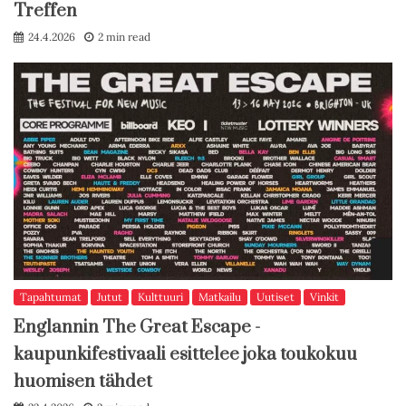
Treffen
24.4.2026
2 min read
Tapahtumat
Jutut
Kulttuuri
Matkailu
Uutiset
Vinkit
Englannin The Great Escape -
kaupunkifestivaali esittelee joka toukokuu
huomisen tähdet