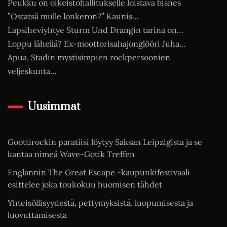
Peukku on oikeistohallitukselle loistava bisnes
”Ostatsä mulle lonkeron?” Kaunis…
Lapsiheviyhtye Sturm Und Drangin tarina on…
Loppu lähellä? Ex-moottorisahajonglööri Juha…
Apua, Stadin mystisimpien rockpersoonien
veljeskunta…
Uusimmat
Goottirockin paratiisi löytyy Saksan Leipzigista ja se
kantaa nimeä Wave-Gotik Treffen
Englannin The Great Escape -kaupunkifestivaali
esittelee joka toukokuu huomisen tähdet
Yhteisöllisyydestä, pettymyksistä, luopumisesta ja
luovuttamisesta