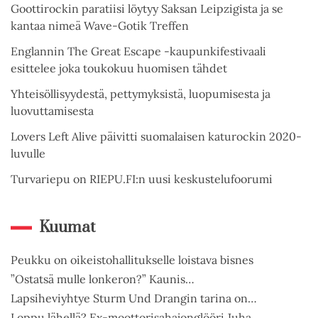
Goottirockin paratiisi löytyy Saksan Leipzigista ja se
kantaa nimeä Wave-Gotik Treffen
Englannin The Great Escape -kaupunkifestivaali
esittelee joka toukokuu huomisen tähdet
Yhteisöllisyydestä, pettymyksistä, luopumisesta ja
luovuttamisesta
Lovers Left Alive päivitti suomalaisen katurockin 2020-
luvulle
Turvariepu on RIEPU.FI:n uusi keskustelufoorumi
Kuumat
Peukku on oikeistohallitukselle loistava bisnes
”Ostatsä mulle lonkeron?” Kaunis…
Lapsiheviyhtye Sturm Und Drangin tarina on…
Loppu lähellä? Ex-moottorisahajonglööri Juha…