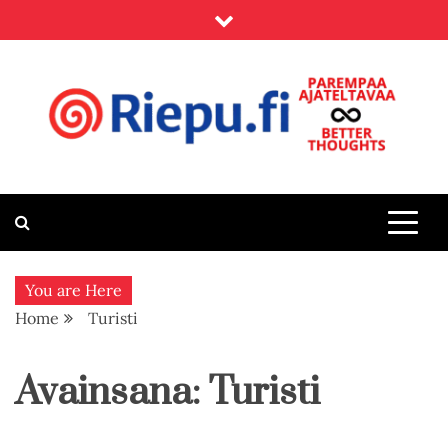
Skip
to
content
Riepu.fi
Parempaa ajateltavaa – Better thoughts
You are Here
Home
Turisti
Avainsana:
Turisti