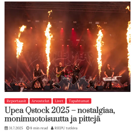
Reportaasit
Arvostelut
Livet
Tapahtumat
Upea Qstock 2025 – nostalgiaa,
monimuotoisuutta ja pittejä
31.7.2025
8 min read
RIEPU tutkiva