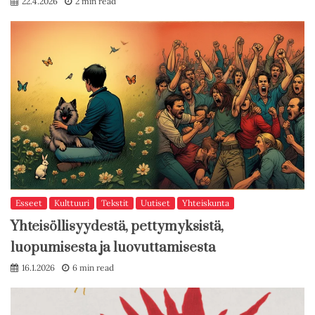
22.4.2026
2 min read
Esseet
Kulttuuri
Tekstit
Uutiset
Yhteiskunta
Yhteisöllisyydestä, pettymyksistä,
luopumisesta ja luovuttamisesta
16.1.2026
6 min read