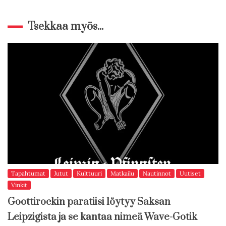
Tsekkaa myös...
Tapahtumat
Jutut
Kulttuuri
Matkailu
Nautinnot
Uutiset
Vinkit
Goottirockin paratiisi löytyy Saksan
Leipzigista ja se kantaa nimeä Wave-Gotik