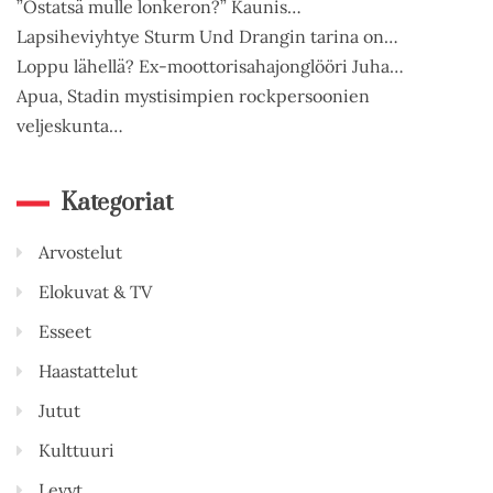
”Ostatsä mulle lonkeron?” Kaunis…
Lapsiheviyhtye Sturm Und Drangin tarina on…
Loppu lähellä? Ex-moottorisahajonglööri Juha…
Apua, Stadin mystisimpien rockpersoonien
veljeskunta…
Kategoriat
Arvostelut
Elokuvat & TV
Esseet
Haastattelut
Jutut
Kulttuuri
Levyt