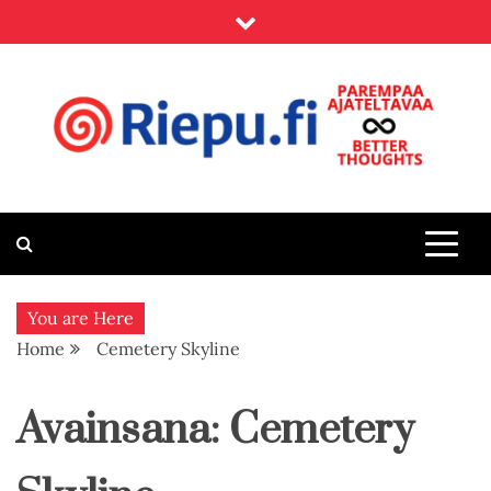
Skip
to
content
Riepu.fi
Parempaa ajateltavaa – Better thoughts
You are Here
Home
Cemetery Skyline
Avainsana:
Cemetery