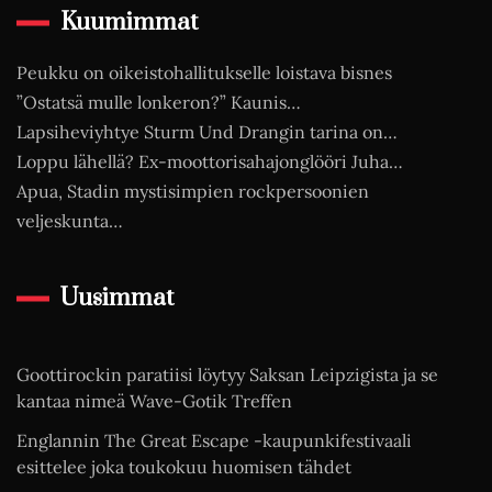
Kuumimmat
Peukku on oikeistohallitukselle loistava bisnes
”Ostatsä mulle lonkeron?” Kaunis…
Lapsiheviyhtye Sturm Und Drangin tarina on…
Loppu lähellä? Ex-moottorisahajonglööri Juha…
Apua, Stadin mystisimpien rockpersoonien
veljeskunta…
Uusimmat
Goottirockin paratiisi löytyy Saksan Leipzigista ja se
kantaa nimeä Wave-Gotik Treffen
Englannin The Great Escape -kaupunkifestivaali
esittelee joka toukokuu huomisen tähdet