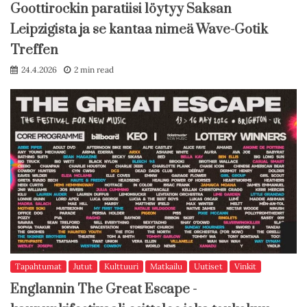
Goottirockin paratiisi löytyy Saksan
Leipzigista ja se kantaa nimeä Wave-Gotik
Treffen
24.4.2026
2 min read
Tapahtumat
Jutut
Kulttuuri
Matkailu
Uutiset
Vinkit
Englannin The Great Escape -