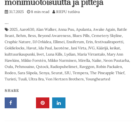
monimuotoisuutta ja pittejä
31.7.2025
8 min read
RIEPU tutkiva
…
2025
,
Aaro630
,
Alan Walker
,
Anna Puu
,
Apulanta
,
Awake Again
,
Battle
Beast
,
Behm
,
Bess
,
Beyond Awareness
,
Blues Pills
,
Cemetery Skyline
,
Craphic Nature
,
DJ Orkidea
,
Ellimei
,
Ensiferum
,
Erin
,
festivaaliraportti
,
Goldielocks
,
Havut
,
Ida Paul
,
Jacoténe
,
Jani Virta
,
JVG
,
Käärijä
,
keikat
,
kulttuurikaupunki
,
livet
,
Luna Kills
,
Lydian
,
Maria Virrantalo
,
Mary Ann
Hawkins
,
Mikko Forstén
,
Mikko Nurminen
,
Mirella
,
Naike
,
Neon Puutarha
,
Oulu
,
Pehmoaino
,
Qstock
,
Radiopuhelimet
,
Ravggon
,
Robin Packalen
,
Rodeo
,
Sara Siipola
,
Senya
,
Seurat
,
SJU
,
Tempera
,
The Pineapple Thief
,
Turisti
,
Tuuli
,
Ultra Bra
,
Von Hertzen Brothers
,
Younghearted
SHARE