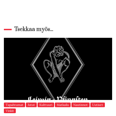
Tsekkaa myös...
Tapahtumat
Jutut
Kulttuuri
Matkailu
Nautinnot
Uutiset
Vinkit