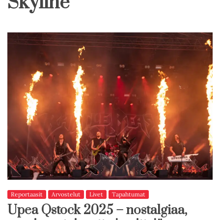
Skyline
Reportaasit
Arvostelut
Livet
Tapahtumat
Upea Qstock 2025 – nostalgiaa,