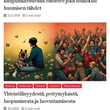
kaupunkifestivaali esittelee joka toukokuu
huomisen tähdet
22.4.2026
2 min read
Esseet
Kulttuuri
Tekstit
Uutiset
Yhteiskunta
Yhteisöllisyydestä, pettymyksistä,
luopumisesta ja luovuttamisesta
16.1.2026
6 min read