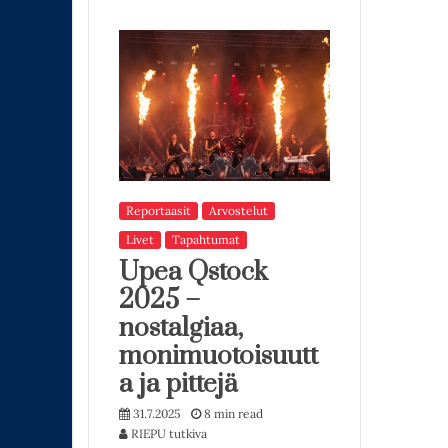
Reportaasit
Arvostelut
Livet
Tapahtumat
Upea Qstock
2025 –
nostalgiaa,
monimuotoisuutt
a ja pittejä
31.7.2025
8 min read
RIEPU tutkiva