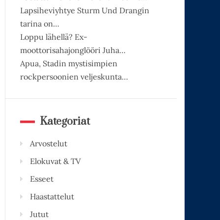
Lapsiheviyhtye Sturm Und Drangin
tarina on…
Loppu lähellä? Ex-
moottorisahajonglööri Juha…
Apua, Stadin mystisimpien
rockpersoonien veljeskunta…
Kategoriat
Arvostelut
Elokuvat & TV
Esseet
Haastattelut
Jutut