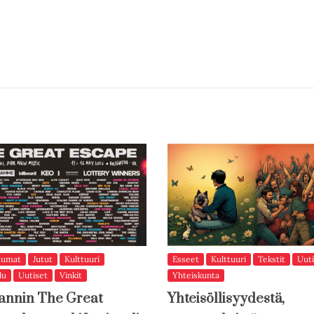
tumat
Jutut
Kulttuuri
Esseet
Kulttuuri
Tekstit
Uuti
lu
Uutiset
Vinkit
Yhteiskunta
annin The Great
Yhteisöllisyydestä,