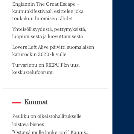
Englannin The Great Escape -
kaupunkifestivaali esittelee joka
toukokuu huomisen tähdet
Yhteisöllisyydestä, pettymyksistä,
luopumisesta ja luovuttamisesta
Lovers Left Alive päivitti suomalaisen
katurockin 2020-luvulle
Turvariepu on RIEPU.FI:n uusi
keskustelufoorumi
Kuumat
Peukku on oikeistohallitukselle
loistava bisnes
”Ostatsä mulle lonkeron?” Kaunis…