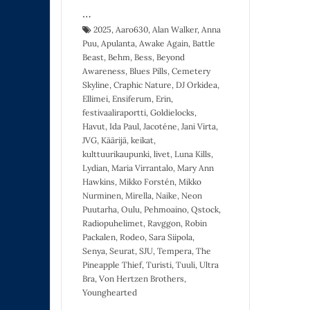
…
2025
,
Aaro630
,
Alan Walker
,
Anna
Puu
,
Apulanta
,
Awake Again
,
Battle
Beast
,
Behm
,
Bess
,
Beyond
Awareness
,
Blues Pills
,
Cemetery
Skyline
,
Craphic Nature
,
DJ Orkidea
,
Ellimei
,
Ensiferum
,
Erin
,
festivaaliraportti
,
Goldielocks
,
Havut
,
Ida Paul
,
Jacoténe
,
Jani Virta
,
JVG
,
Käärijä
,
keikat
,
kulttuurikaupunki
,
livet
,
Luna Kills
,
Lydian
,
Maria Virrantalo
,
Mary Ann
Hawkins
,
Mikko Forstén
,
Mikko
Nurminen
,
Mirella
,
Naike
,
Neon
Puutarha
,
Oulu
,
Pehmoaino
,
Qstock
,
Radiopuhelimet
,
Ravggon
,
Robin
Packalen
,
Rodeo
,
Sara Siipola
,
Senya
,
Seurat
,
SJU
,
Tempera
,
The
Pineapple Thief
,
Turisti
,
Tuuli
,
Ultra
Bra
,
Von Hertzen Brothers
,
Younghearted