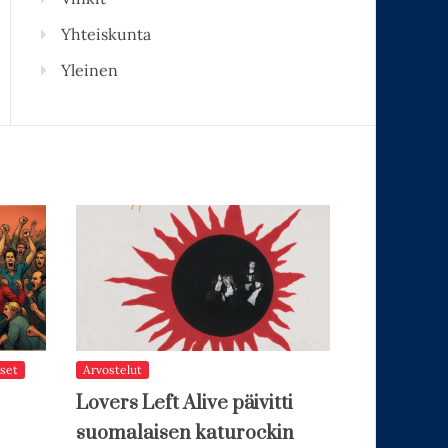
Yhteiskunta
Yleinen
set
Arvostelut
Lovers Left Alive päivitti
suomalaisen katurockin