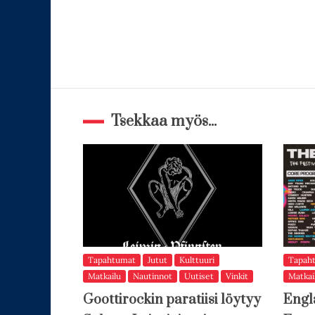
Tsekkaa myös...
Tapahtumat
Jutut
Kulttuuri
Tapah
Matkailu
Nautinnot
Uutiset
Vinkit
Matkai
Goottirockin paratiisi löytyy
Engl