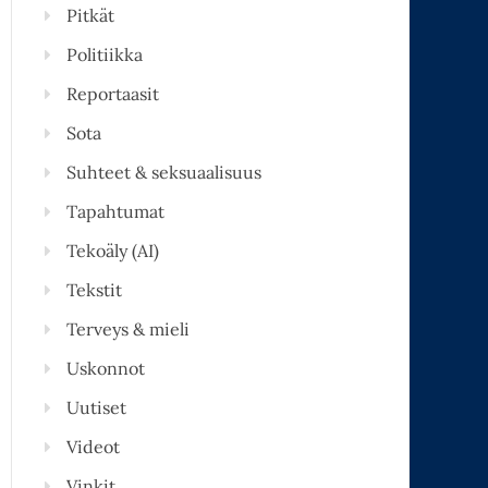
Pitkät
Politiikka
Reportaasit
Sota
Suhteet & seksuaalisuus
Tapahtumat
Tekoäly (AI)
Tekstit
Terveys & mieli
Uskonnot
Uutiset
Videot
Vinkit