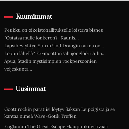
Kuumimmat
Peukku on oikeistohallitukselle loistava bisnes
”Ostatsä mulle lonkeron?” Kaunis…
Lapsiheviyhtye Sturm Und Drangin tarina on…
Loppu lähellä? Ex-moottorisahajonglööri Juha…
Apua, Stadin mystisimpien rockpersoonien
veljeskunta…
Uusimmat
Goottirockin paratiisi löytyy Saksan Leipzigista ja se
kantaa nimeä Wave-Gotik Treffen
Englannin The Great Escape -kaupunkifestivaali