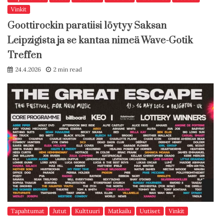
Vinkit
Goottirockin paratiisi löytyy Saksan
Leipzigista ja se kantaa nimeä Wave-Gotik
Treffen
24.4.2026
2 min read
Tapahtumat
Jutut
Kulttuuri
Matkailu
Uutiset
Vinkit