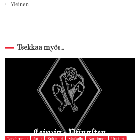
Yleinen
Tsekkaa myös...
Tapahtumat
Jutut
Kulttuuri
Matkailu
Nautinnot
Uutiset