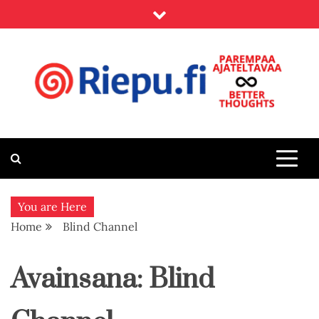
Skip
to
content
Riepu.fi
Parempaa ajateltavaa – Better thoughts
You are Here
Home
Blind Channel
Avainsana:
Blind