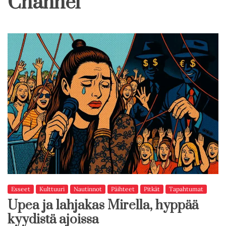
Channel
Esseet
Kulttuuri
Nautinnot
Päihteet
Pitkät
Tapahtumat
Upea ja lahjakas Mirella, hyppää
kyydistä ajoissa