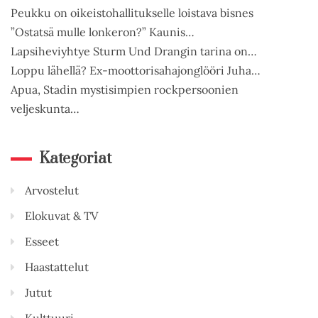
Peukku on oikeistohallitukselle loistava bisnes
”Ostatsä mulle lonkeron?” Kaunis…
Lapsiheviyhtye Sturm Und Drangin tarina on…
Loppu lähellä? Ex-moottorisahajonglööri Juha…
Apua, Stadin mystisimpien rockpersoonien
veljeskunta…
Kategoriat
Arvostelut
Elokuvat & TV
Esseet
Haastattelut
Jutut
Kulttuuri