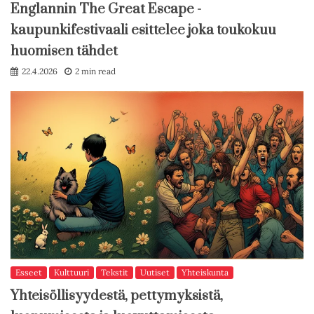
Englannin The Great Escape -
kaupunkifestivaali esittelee joka toukokuu
huomisen tähdet
22.4.2026
2 min read
Esseet
Kulttuuri
Tekstit
Uutiset
Yhteiskunta
Yhteisöllisyydestä, pettymyksistä,