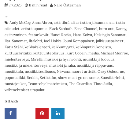
7.7.2025
11 min read
Nalle Österman
…
Andy McCoy
,
Anna Abreu
,
artistibrändi
,
artistien jaksaminen
,
artistin
oikeudet
,
artistiuupumus
,
Black Sabbath
,
Blind Channel
,
burn out
,
Danny
,
esiintyminen
,
festarikevät
,
Hanoi Rocks
,
Hans Koivu
,
Helsingin Sanomat
,
Ilta-Sanomat
,
Iltalehti
,
Joel Hokka
,
Jouni Kemppainen
,
julkisuuspaineet
,
Katja Ståhl
,
keikkakalenteri
,
keikkamyynti
,
keikkaputki
,
koneisto
,
kulttuurikritiikki
,
kulttuuriteollisuus
,
Kurt Cobain
,
media
,
Michael Monroe
,
mielenterveys
,
Mirella
,
musiikki ja hyvinvointi
,
musiikki ja luovuus
,
musiikki ja mielenterveys
,
musiikki ja raha
,
musiikki ja riippuvuus
,
musiikkiala
,
musiikkiteollisuus
,
Nirvana
,
nuoret artistit
,
Ozzy Osbourne
,
popmusiikki
,
Reddit
,
Setlist.fm
,
show must go on
,
some
,
Suosikki-lehti
,
taustajoukot
,
Team-ohjelmatoimisto
,
The Guardian
,
Timo Jutila
,
vaihtoehtoiset urapolut
SHARE