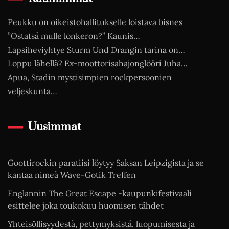
Peukku on oikeistohallitukselle loistava bisnes
”Ostatsä mulle lonkeron?” Kaunis…
Lapsiheviyhtye Sturm Und Drangin tarina on…
Loppu lähellä? Ex-moottorisahajonglööri Juha…
Apua, Stadin mystisimpien rockpersoonien
veljeskunta…
Uusimmat
Goottirockin paratiisi löytyy Saksan Leipzigista ja se
kantaa nimeä Wave-Gotik Treffen
Englannin The Great Escape -kaupunkifestivaali
esittelee joka toukokuu huomisen tähdet
Yhteisöllisyydestä, pettymyksistä, luopumisesta ja