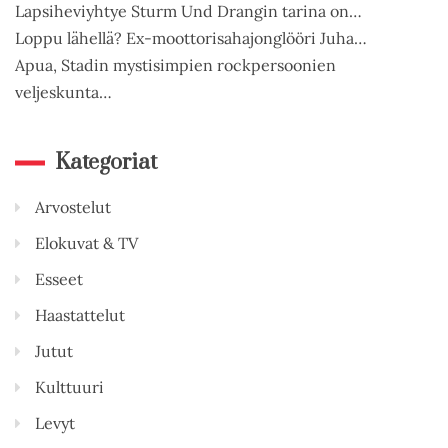
Lapsiheviyhtye Sturm Und Drangin tarina on…
Loppu lähellä? Ex-moottorisahajonglööri Juha…
Apua, Stadin mystisimpien rockpersoonien
veljeskunta…
Kategoriat
Arvostelut
Elokuvat & TV
Esseet
Haastattelut
Jutut
Kulttuuri
Levyt