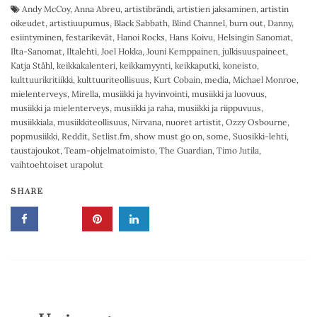
Andy McCoy
,
Anna Abreu
,
artistibrändi
,
artistien jaksaminen
,
artistin
oikeudet
,
artistiuupumus
,
Black Sabbath
,
Blind Channel
,
burn out
,
Danny
,
esiintyminen
,
festarikevät
,
Hanoi Rocks
,
Hans Koivu
,
Helsingin Sanomat
,
Ilta-Sanomat
,
Iltalehti
,
Joel Hokka
,
Jouni Kemppainen
,
julkisuuspaineet
,
Katja Ståhl
,
keikkakalenteri
,
keikkamyynti
,
keikkaputki
,
koneisto
,
kulttuurikritiikki
,
kulttuuriteollisuus
,
Kurt Cobain
,
media
,
Michael Monroe
,
mielenterveys
,
Mirella
,
musiikki ja hyvinvointi
,
musiikki ja luovuus
,
musiikki ja mielenterveys
,
musiikki ja raha
,
musiikki ja riippuvuus
,
musiikkiala
,
musiikkiteollisuus
,
Nirvana
,
nuoret artistit
,
Ozzy Osbourne
,
popmusiikki
,
Reddit
,
Setlist.fm
,
show must go on
,
some
,
Suosikki-lehti
,
taustajoukot
,
Team-ohjelmatoimisto
,
The Guardian
,
Timo Jutila
,
vaihtoehtoiset urapolut
SHARE