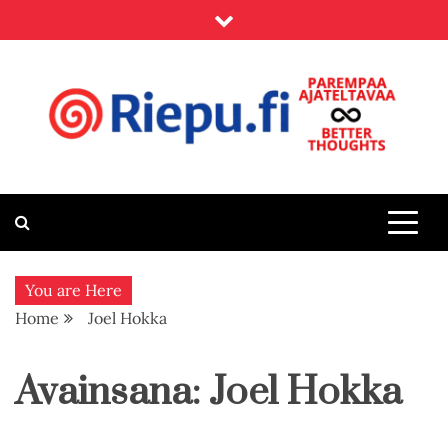
Skip
to
content
Riepu.fi
Parempaa ajateltavaa – Better thoughts
You are Here
Home
Joel Hokka
Avainsana:
Joel Hokka