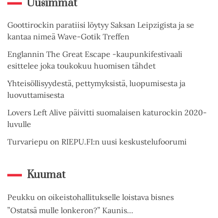
Uusimmat
Goottirockin paratiisi löytyy Saksan Leipzigista ja se
kantaa nimeä Wave-Gotik Treffen
Englannin The Great Escape -kaupunkifestivaali
esittelee joka toukokuu huomisen tähdet
Yhteisöllisyydestä, pettymyksistä, luopumisesta ja
luovuttamisesta
Lovers Left Alive päivitti suomalaisen katurockin 2020-
luvulle
Turvariepu on RIEPU.FI:n uusi keskustelufoorumi
Kuumat
Peukku on oikeistohallitukselle loistava bisnes
”Ostatsä mulle lonkeron?” Kaunis…