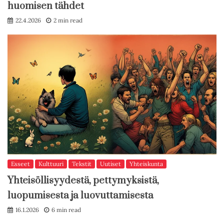
huomisen tähdet
22.4.2026
2 min read
Esseet
Kulttuuri
Tekstit
Uutiset
Yhteiskunta
Yhteisöllisyydestä, pettymyksistä,
luopumisesta ja luovuttamisesta
16.1.2026
6 min read