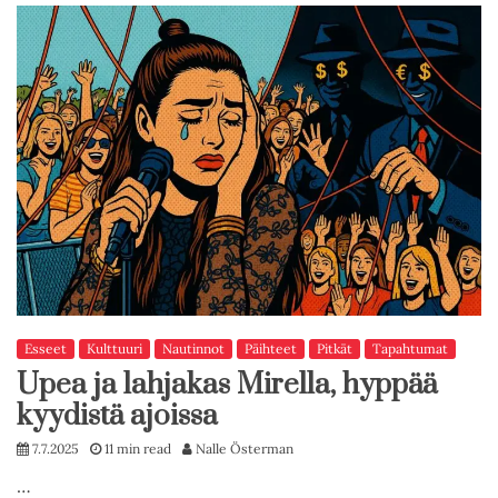
Esseet
Kulttuuri
Nautinnot
Päihteet
Pitkät
Tapahtumat
Upea ja lahjakas Mirella, hyppää
kyydistä ajoissa
7.7.2025
11 min read
Nalle Österman
…