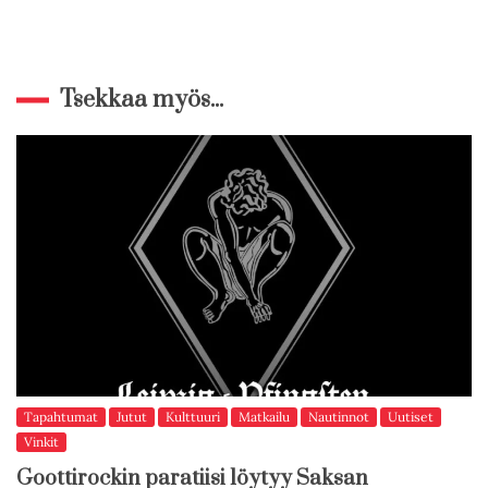
Tsekkaa myös...
Tapahtumat
Jutut
Kulttuuri
Matkailu
Nautinnot
Uutiset
Vinkit
Goottirockin paratiisi löytyy Saksan