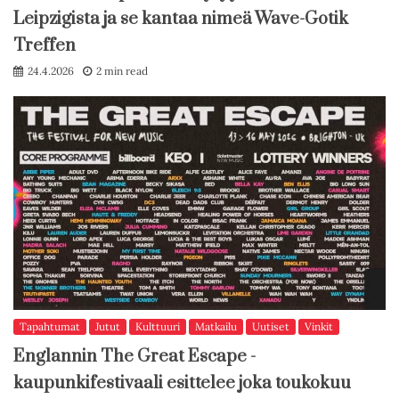
Leipzigista ja se kantaa nimeä Wave-Gotik
Treffen
24.4.2026
2 min read
Tapahtumat
Jutut
Kulttuuri
Matkailu
Uutiset
Vinkit
Englannin The Great Escape -
kaupunkifestivaali esittelee joka toukokuu