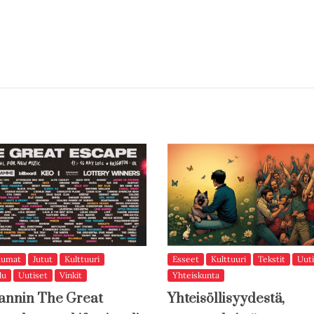
tumat
Jutut
Kulttuuri
Esseet
Kulttuuri
Tekstit
Uuti
lu
Uutiset
Vinkit
Yhteiskunta
annin The Great
Yhteisöllisyydestä,