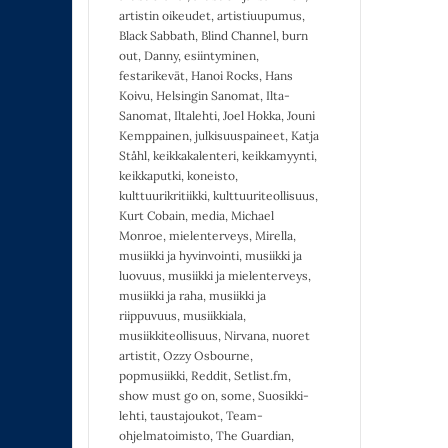
artistin oikeudet
,
artistiuupumus
,
Black Sabbath
,
Blind Channel
,
burn
out
,
Danny
,
esiintyminen
,
festarikevät
,
Hanoi Rocks
,
Hans
Koivu
,
Helsingin Sanomat
,
Ilta-
Sanomat
,
Iltalehti
,
Joel Hokka
,
Jouni
Kemppainen
,
julkisuuspaineet
,
Katja
Ståhl
,
keikkakalenteri
,
keikkamyynti
,
keikkaputki
,
koneisto
,
kulttuurikritiikki
,
kulttuuriteollisuus
,
Kurt Cobain
,
media
,
Michael
Monroe
,
mielenterveys
,
Mirella
,
musiikki ja hyvinvointi
,
musiikki ja
luovuus
,
musiikki ja mielenterveys
,
musiikki ja raha
,
musiikki ja
riippuvuus
,
musiikkiala
,
musiikkiteollisuus
,
Nirvana
,
nuoret
artistit
,
Ozzy Osbourne
,
popmusiikki
,
Reddit
,
Setlist.fm
,
show must go on
,
some
,
Suosikki-
lehti
,
taustajoukot
,
Team-
ohjelmatoimisto
,
The Guardian
,