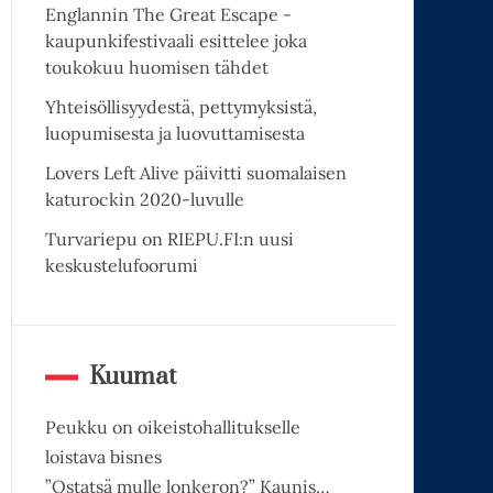
Englannin The Great Escape -
kaupunkifestivaali esittelee joka
toukokuu huomisen tähdet
Yhteisöllisyydestä, pettymyksistä,
luopumisesta ja luovuttamisesta
Lovers Left Alive päivitti suomalaisen
katurockin 2020-luvulle
Turvariepu on RIEPU.FI:n uusi
keskustelufoorumi
Kuumat
Peukku on oikeistohallitukselle
loistava bisnes
”Ostatsä mulle lonkeron?” Kaunis…