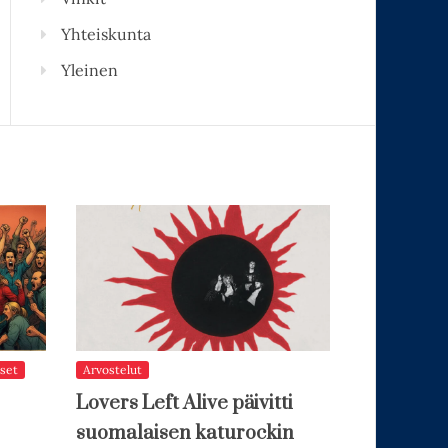
Yhteiskunta
Yleinen
set
Arvostelut
Lovers Left Alive päivitti
suomalaisen katurockin