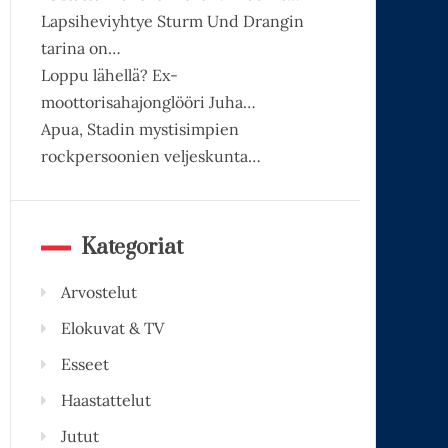
Lapsiheviyhtye Sturm Und Drangin
tarina on…
Loppu lähellä? Ex-
moottorisahajonglööri Juha…
Apua, Stadin mystisimpien
rockpersoonien veljeskunta…
Kategoriat
Arvostelut
Elokuvat & TV
Esseet
Haastattelut
Jutut