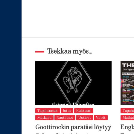
Tsekkaa myös...
Tapahtumat
Jutut
Kulttuuri
Tapah
Matkailu
Nautinnot
Uutiset
Vinkit
Matkai
Goottirockin paratiisi löytyy
Engl