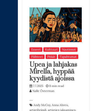
Esseet
Kulttuuri
Nautinnot
Päihteet
Pitkät
Tapahtumat
Upea ja lahjakas
Mirella, hyppää
kyydistä ajoissa
7.7.2025
11 min read
Nalle Österman
…
Andy McCoy
,
Anna Abreu
,
artistibrändi
,
artistien jaksaminen
,