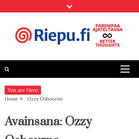
Skip
to
content
Riepu.fi
Parempaa ajateltavaa – Better thoughts
You are Here
Home
Ozzy Osbourne
Avainsana:
Ozzy