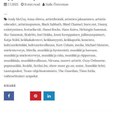
7.7.2025
11 min read
Nalle Österman
…
Andy McCoy
,
Anna Abreu
,
artistibrändi
,
artistien jaksaminen
,
artistin
oikeudet
,
artistiuupumus
,
Black Sabbath
,
Blind Channel
,
burn out
,
Danny
,
esiintyminen
,
festarikevät
,
Hanoi Rocks
,
Hans Koivu
,
Helsingin Sanomat
,
Ilta-Sanomat
,
Iltalehti
,
Joel Hokka
,
Jouni Kemppainen
,
julkisuuspaineet
,
Katja Ståhl
,
keikkakalenteri
,
keikkamyynti
,
keikkaputki
,
koneisto
,
kulttuurikritiikki
,
kulttuuriteollisuus
,
Kurt Cobain
,
media
,
Michael Monroe
,
mielenterveys
,
Mirella
,
musiikki ja hyvinvointi
,
musiikki ja luovuus
,
musiikki ja mielenterveys
,
musiikki ja raha
,
musiikki ja riippuvuus
,
musiikkiala
,
musiikkiteollisuus
,
Nirvana
,
nuoret artistit
,
Ozzy Osbourne
,
popmusiikki
,
Reddit
,
Setlist.fm
,
show must go on
,
some
,
Suosikki-lehti
,
taustajoukot
,
Team-ohjelmatoimisto
,
The Guardian
,
Timo Jutila
,
vaihtoehtoiset urapolut
SHARE