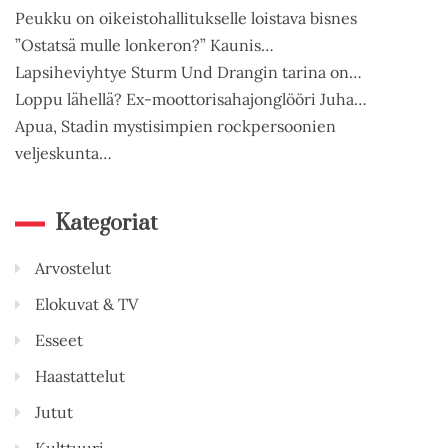
Peukku on oikeistohallitukselle loistava bisnes
”Ostatsä mulle lonkeron?” Kaunis…
Lapsiheviyhtye Sturm Und Drangin tarina on…
Loppu lähellä? Ex-moottorisahajonglööri Juha…
Apua, Stadin mystisimpien rockpersoonien
veljeskunta…
Kategoriat
Arvostelut
Elokuvat & TV
Esseet
Haastattelut
Jutut
Kulttuuri