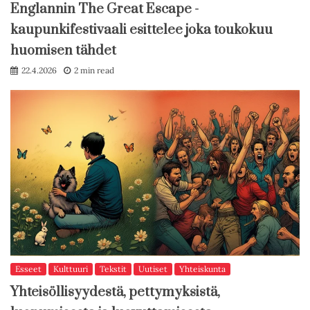
Englannin The Great Escape -
kaupunkifestivaali esittelee joka toukokuu
huomisen tähdet
22.4.2026
2 min read
Esseet
Kulttuuri
Tekstit
Uutiset
Yhteiskunta
Yhteisöllisyydestä, pettymyksistä,