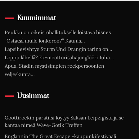
Kuumimmat
Peukku on oikeistohallitukselle loistava bisnes
”Ostatsä mulle lonkeron?” Kaunis…
Lapsiheviyhtye Sturm Und Drangin tarina on…
Loppu lähellä? Ex-moottorisahajonglööri Juha…
Apua, Stadin mystisimpien rockpersoonien
veljeskunta…
Uusimmat
Goottirockin paratiisi löytyy Saksan Leipzigista ja se
kantaa nimeä Wave-Gotik Treffen
Englannin The Great Escape -kaupunkifestivaali