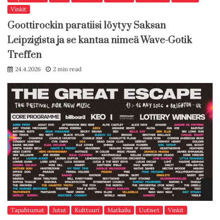
Vinkit
Goottirockin paratiisi löytyy Saksan
Leipzigista ja se kantaa nimeä Wave-Gotik
Treffen
24.4.2026
2 min read
Tapahtumat
Jutut
Kulttuuri
Matkailu
Uutiset
Vinkit