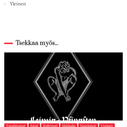
Yleinen
Tsekkaa myös...
Tapahtumat
Jutut
Kulttuuri
Matkailu
Nautinnot
Uutiset