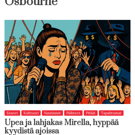
Osbourne
Esseet
Kulttuuri
Nautinnot
Päihteet
Pitkät
Tapahtumat
Upea ja lahjakas Mirella, hyppää
kyydistä ajoissa