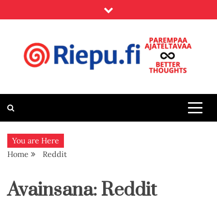
Skip
to
content
Riepu.fi
Parempaa ajateltavaa – Better thoughts
You are Here
Home
Reddit
Avainsana:
Reddit