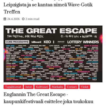
Leipzigista ja se kantaa nimeä Wave-Gotik
Treffen
24.4.2026
2 min read
Tapahtumat
Jutut
Kulttuuri
Matkailu
Uutiset
Vinkit
Englannin The Great Escape -
kaupunkifestivaali esittelee joka toukokuu