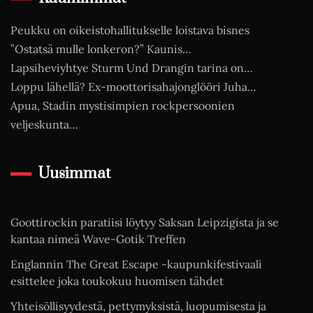
Peukku on oikeistohallitukselle loistava bisnes
”Ostatsä mulle lonkeron?” Kaunis…
Lapsiheviyhtye Sturm Und Drangin tarina on…
Loppu lähellä? Ex-moottorisahajonglööri Juha…
Apua, Stadin mystisimpien rockpersoonien
veljeskunta…
Uusimmat
Goottirockin paratiisi löytyy Saksan Leipzigista ja se
kantaa nimeä Wave-Gotik Treffen
Englannin The Great Escape -kaupunkifestivaali
esittelee joka toukokuu huomisen tähdet
Yhteisöllisyydestä, pettymyksistä, luopumisesta ja