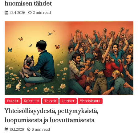
huomisen tähdet
22.4.2026
2 min read
Esseet
Kulttuuri
Tekstit
Uutiset
Yhteiskunta
Yhteisöllisyydestä, pettymyksistä,
luopumisesta ja luovuttamisesta
16.1.2026
6 min read