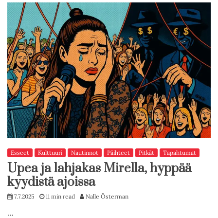
Esseet
Kulttuuri
Nautinnot
Päihteet
Pitkät
Tapahtumat
Upea ja lahjakas Mirella, hyppää
kyydistä ajoissa
7.7.2025
11 min read
Nalle Österman
…