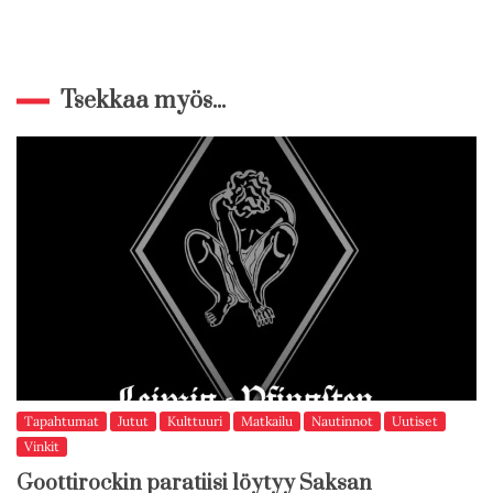
Tsekkaa myös...
Tapahtumat
Jutut
Kulttuuri
Matkailu
Nautinnot
Uutiset
Vinkit
Goottirockin paratiisi löytyy Saksan