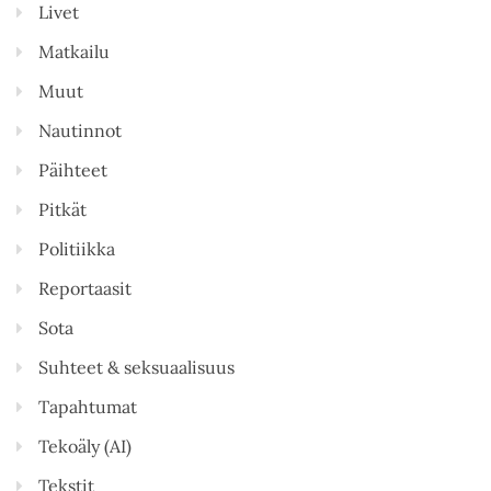
Livet
Matkailu
Muut
Nautinnot
Päihteet
Pitkät
Politiikka
Reportaasit
Sota
Suhteet & seksuaalisuus
Tapahtumat
Tekoäly (AI)
Tekstit