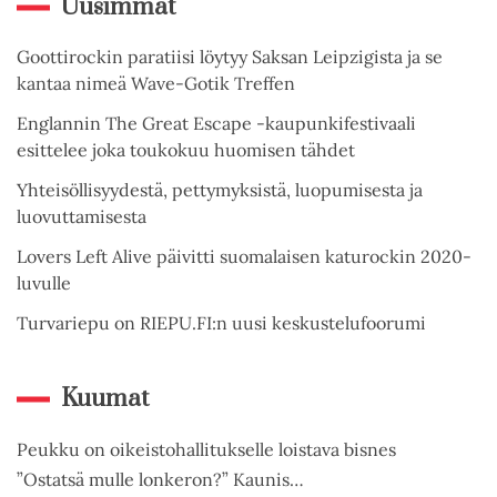
Uusimmat
Goottirockin paratiisi löytyy Saksan Leipzigista ja se
kantaa nimeä Wave-Gotik Treffen
Englannin The Great Escape -kaupunkifestivaali
esittelee joka toukokuu huomisen tähdet
Yhteisöllisyydestä, pettymyksistä, luopumisesta ja
luovuttamisesta
Lovers Left Alive päivitti suomalaisen katurockin 2020-
luvulle
Turvariepu on RIEPU.FI:n uusi keskustelufoorumi
Kuumat
Peukku on oikeistohallitukselle loistava bisnes
”Ostatsä mulle lonkeron?” Kaunis…