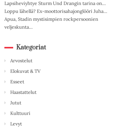
Lapsiheviyhtye Sturm Und Drangin tarina on…
Loppu lähellä? Ex-moottorisahajonglööri Juha…
Apua, Stadin mystisimpien rockpersoonien
veljeskunta…
Kategoriat
Arvostelut
Elokuvat & TV
Esseet
Haastattelut
Jutut
Kulttuuri
Levyt