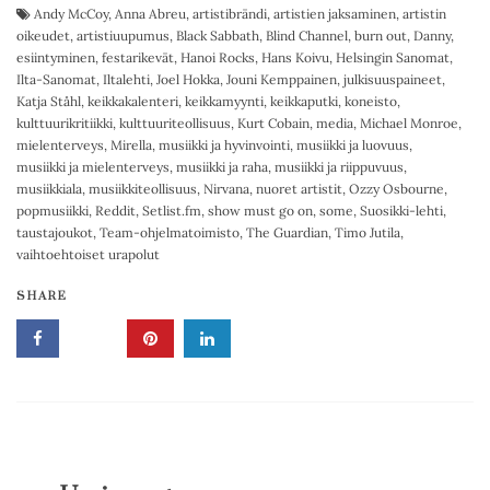
Andy McCoy
,
Anna Abreu
,
artistibrändi
,
artistien jaksaminen
,
artistin
oikeudet
,
artistiuupumus
,
Black Sabbath
,
Blind Channel
,
burn out
,
Danny
,
esiintyminen
,
festarikevät
,
Hanoi Rocks
,
Hans Koivu
,
Helsingin Sanomat
,
Ilta-Sanomat
,
Iltalehti
,
Joel Hokka
,
Jouni Kemppainen
,
julkisuuspaineet
,
Katja Ståhl
,
keikkakalenteri
,
keikkamyynti
,
keikkaputki
,
koneisto
,
kulttuurikritiikki
,
kulttuuriteollisuus
,
Kurt Cobain
,
media
,
Michael Monroe
,
mielenterveys
,
Mirella
,
musiikki ja hyvinvointi
,
musiikki ja luovuus
,
musiikki ja mielenterveys
,
musiikki ja raha
,
musiikki ja riippuvuus
,
musiikkiala
,
musiikkiteollisuus
,
Nirvana
,
nuoret artistit
,
Ozzy Osbourne
,
popmusiikki
,
Reddit
,
Setlist.fm
,
show must go on
,
some
,
Suosikki-lehti
,
taustajoukot
,
Team-ohjelmatoimisto
,
The Guardian
,
Timo Jutila
,
vaihtoehtoiset urapolut
SHARE