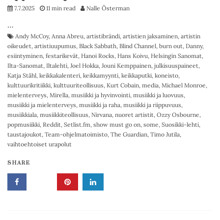
7.7.2025
11 min read
Nalle Österman
…
Andy McCoy
,
Anna Abreu
,
artistibrändi
,
artistien jaksaminen
,
artistin
oikeudet
,
artistiuupumus
,
Black Sabbath
,
Blind Channel
,
burn out
,
Danny
,
esiintyminen
,
festarikevät
,
Hanoi Rocks
,
Hans Koivu
,
Helsingin Sanomat
,
Ilta-Sanomat
,
Iltalehti
,
Joel Hokka
,
Jouni Kemppainen
,
julkisuuspaineet
,
Katja Ståhl
,
keikkakalenteri
,
keikkamyynti
,
keikkaputki
,
koneisto
,
kulttuurikritiikki
,
kulttuuriteollisuus
,
Kurt Cobain
,
media
,
Michael Monroe
,
mielenterveys
,
Mirella
,
musiikki ja hyvinvointi
,
musiikki ja luovuus
,
musiikki ja mielenterveys
,
musiikki ja raha
,
musiikki ja riippuvuus
,
musiikkiala
,
musiikkiteollisuus
,
Nirvana
,
nuoret artistit
,
Ozzy Osbourne
,
popmusiikki
,
Reddit
,
Setlist.fm
,
show must go on
,
some
,
Suosikki-lehti
,
taustajoukot
,
Team-ohjelmatoimisto
,
The Guardian
,
Timo Jutila
,
vaihtoehtoiset urapolut
SHARE