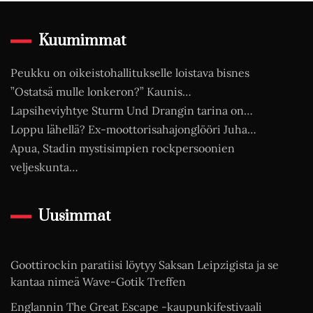
Kuumimmat
Peukku on oikeistohallitukselle loistava bisnes
”Ostatsä mulle lonkeron?” Kaunis…
Lapsiheviyhtye Sturm Und Drangin tarina on…
Loppu lähellä? Ex-moottorisahajonglööri Juha…
Apua, Stadin mystisimpien rockpersoonien
veljeskunta…
Uusimmat
Goottirockin paratiisi löytyy Saksan Leipzigista ja se
kantaa nimeä Wave-Gotik Treffen
Englannin The Great Escape -kaupunkifestivaali