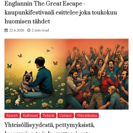
Englannin The Great Escape -
kaupunkifestivaali esittelee joka toukokuu
huomisen tähdet
22.4.2026
2 min read
Esseet
Kulttuuri
Tekstit
Uutiset
Yhteiskunta
Yhteisöllisyydestä, pettymyksistä,