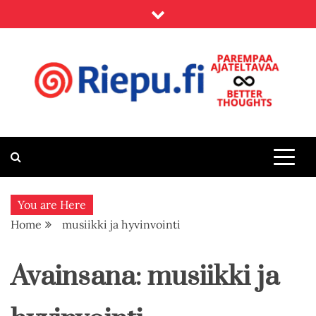
Skip
to
content
Riepu.fi
Parempaa ajateltavaa – Better thoughts
You are Here
Home
musiikki ja hyvinvointi
Avainsana:
musiikki ja