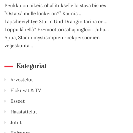
Peukku on oikeistohallitukselle loistava bisnes
”Ostatsä mulle lonkeron?” Kaunis…
Lapsiheviyhtye Sturm Und Drangin tarina on…
Loppu lähellä? Ex-moottorisahajonglööri Juha…
Apua, Stadin mystisimpien rockpersoonien
veljeskunta…
Kategoriat
Arvostelut
Elokuvat & TV
Esseet
Haastattelut
Jutut
Kulttuuri