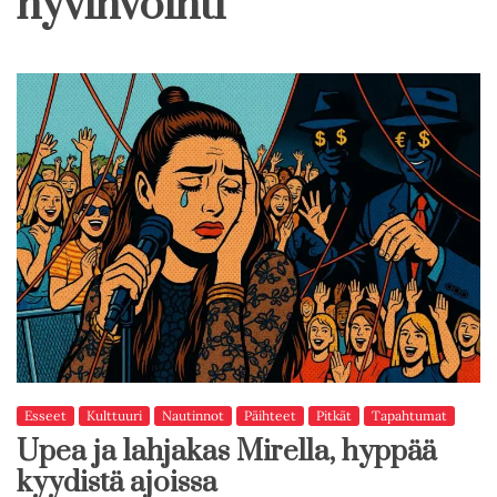
hyvinvointi
Esseet
Kulttuuri
Nautinnot
Päihteet
Pitkät
Tapahtumat
Upea ja lahjakas Mirella, hyppää
kyydistä ajoissa