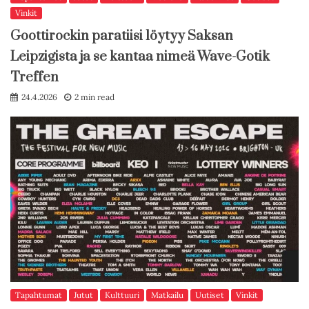
Vinkit
Goottirockin paratiisi löytyy Saksan
Leipzigista ja se kantaa nimeä Wave-Gotik
Treffen
24.4.2026
2 min read
Tapahtumat
Jutut
Kulttuuri
Matkailu
Uutiset
Vinkit