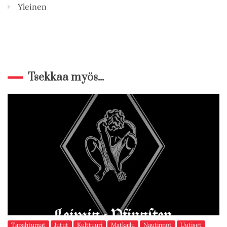
Yleinen
Tsekkaa myös...
Tapahtumat
Jutut
Kulttuuri
Matkailu
Nautinnot
Uutiset