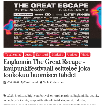
Tapahtumat
Jutut
Kulttuuri
Matkailu
Uutiset
Vinkit
Englannin The Great Escape -
kaupunkifestivaali esittelee joka
toukokuu huomisen tähdet
22.4.2026
2 min read
Nalle Österman
…
2026
,
Brighton
,
Brighton festival
,
emerging artists
,
Englanti
,
Eurosonic
,
indie
,
Iso-Britannia
,
kaupunkifestivaali
,
keikkailu
,
music industry
,
musiikkiala
,
musiikkibisnes
,
musiikkifestivaali
,
musiikkikonferenssi
,
new