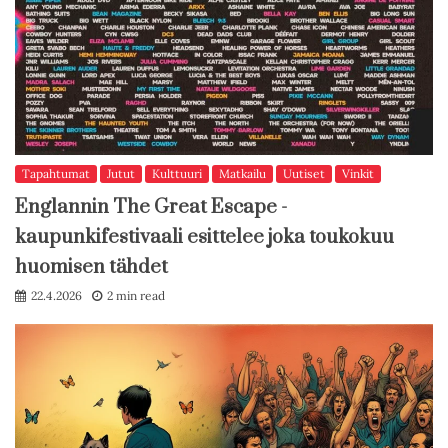
Tapahtumat
Jutut
Kulttuuri
Matkailu
Uutiset
Vinkit
Englannin The Great Escape -
kaupunkifestivaali esittelee joka toukokuu
huomisen tähdet
22.4.2026
2 min read