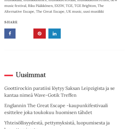
music festival
,
Riku Pääkkönen
,
SXSW
,
TGE
,
TGE Brighton
,
The
Alternative Escape
,
The Great Escape
,
UK music
,
uusi musiikki
SHARE
Uusimmat
Goottirockin paratiisi löytyy Saksan Leipzigista ja se
kantaa nimeä Wave-Gotik Treffen
Englannin The Great Escape -kaupunkifestivaali
esittelee joka toukokuu huomisen tähdet
Yhteisöllisyydestä, pettymyksistä, luopumisesta ja