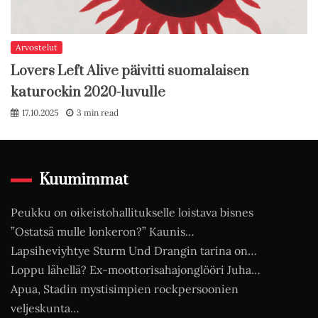
Arvostelut
Lovers Left Alive päivitti suomalaisen
katurockin 2020-luvulle
17.10.2025
3 min read
Kuumimmat
Peukku on oikeistohallitukselle loistava bisnes
”Ostatsä mulle lonkeron?” Kaunis…
Lapsiheviyhtye Sturm Und Drangin tarina on…
Loppu lähellä? Ex-moottorisahajonglööri Juha…
Apua, Stadin mystisimpien rockpersoonien
veljeskunta…