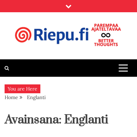
Skip
to
content
Riepu.fi
Parempaa ajateltavaa – Better thoughts
You are Here
Home
Englanti
Avainsana:
Englanti