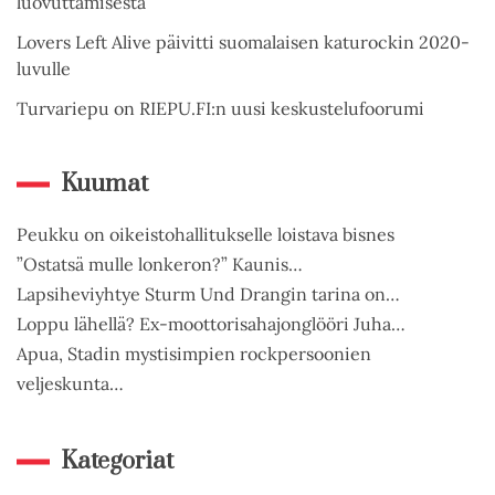
luovuttamisesta
Lovers Left Alive päivitti suomalaisen katurockin 2020-
luvulle
Turvariepu on RIEPU.FI:n uusi keskustelufoorumi
Kuumat
Peukku on oikeistohallitukselle loistava bisnes
”Ostatsä mulle lonkeron?” Kaunis…
Lapsiheviyhtye Sturm Und Drangin tarina on…
Loppu lähellä? Ex-moottorisahajonglööri Juha…
Apua, Stadin mystisimpien rockpersoonien
veljeskunta…
Kategoriat