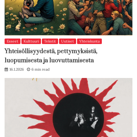
Esseet
Kulttuuri
Tekstit
Uutiset
Yhteiskunta
Yhteisöllisyydestä, pettymyksistä,
luopumisesta ja luovuttamisesta
16.1.2026
6 min read