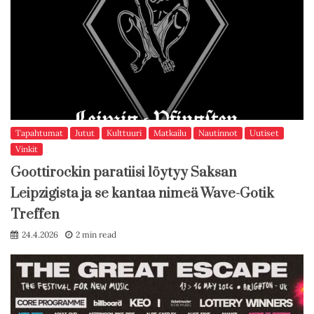
Tapahtumat
Jutut
Kulttuuri
Matkailu
Nautinnot
Uutiset
Vinkit
Goottirockin paratiisi löytyy Saksan
Leipzigista ja se kantaa nimeä Wave-Gotik
Treffen
24.4.2026
2 min read