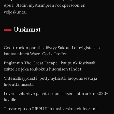
Apua, Stadin mystisimpien rockpersoonien
veljeskunta…
Uusimmat
Goottirockin paratiisi löytyy Saksan Leipzigista ja se
kantaa nimeä Wave-Gotik Treffen
Englannin The Great Escape -kaupunkifestivaali
esittelee joka toukokuu huomisen tähdet
Yhteisöllisyydestä, pettymyksistä, luopumisesta ja
luovuttamisesta
Lovers Left Alive päivitti suomalaisen katurockin 2020-
luvulle
Turvariepu on RIEPU.FI:n uusi keskustelufoorumi