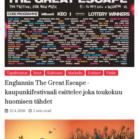
Tapahtumat
Jutut
Kulttuuri
Matkailu
Uutiset
Vinkit
Englannin The Great Escape -
kaupunkifestivaali esittelee joka toukokuu
huomisen tähdet
22.4.2026
2 min read