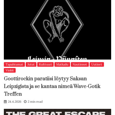
Tapahtumat
Jutut
Kulttuuri
Matkailu
Nautinnot
Uutiset
Vinkit
Goottirockin paratiisi löytyy Saksan
Leipzigista ja se kantaa nimeä Wave-Gotik
Treffen
24.4.2026
2 min read