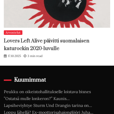
Arvostelut
Lovers Left Alive päivitti suomalaisen
katurockin 2020-luvulle
17.10.2025
3 min read
Kuumimmat
Peukku on oikeistohallitukselle loistava bisnes
”Ostatsä mulle lonkeron?” Kaunis…
Lapsiheviyhtye Sturm Und Drangin tarina on…
Loppu lähellä? Ex-moottorisahajonglööri Juha…