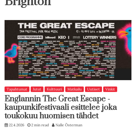
Brighton
Tapahtumat
Jutut
Kulttuuri
Matkailu
Uutiset
Vinkit
Englannin The Great Escape -
kaupunkifestivaali esittelee joka
toukokuu huomisen tähdet
22.4.2026
2 min read
Nalle Österman
…