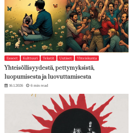
Esseet
Kulttuuri
Tekstit
Uutiset
Yhteiskunta
Yhteisöllisyydestä, pettymyksistä,
luopumisesta ja luovuttamisesta
16.1.2026
6 min read