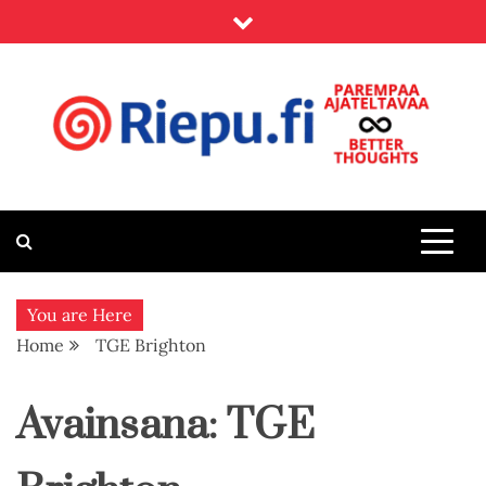
Skip
to
content
Riepu.fi
Parempaa ajateltavaa – Better thoughts
You are Here
Home
TGE Brighton
Avainsana:
TGE