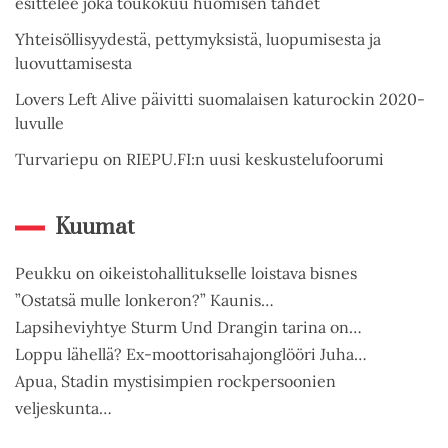
esittelee joka toukokuu huomisen tähdet
Yhteisöllisyydestä, pettymyksistä, luopumisesta ja
luovuttamisesta
Lovers Left Alive päivitti suomalaisen katurockin 2020-
luvulle
Turvariepu on RIEPU.FI:n uusi keskustelufoorumi
Kuumat
Peukku on oikeistohallitukselle loistava bisnes
”Ostatsä mulle lonkeron?” Kaunis…
Lapsiheviyhtye Sturm Und Drangin tarina on…
Loppu lähellä? Ex-moottorisahajonglööri Juha…
Apua, Stadin mystisimpien rockpersoonien
veljeskunta…