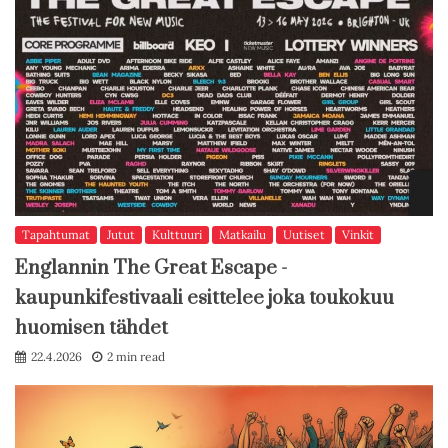
Tapahtumat
Jutut
Kulttuuri
Matkailu
Uutiset
Vinkit
Englannin The Great Escape -
kaupunkifestivaali esittelee joka toukokuu
huomisen tähdet
22.4.2026
2 min read