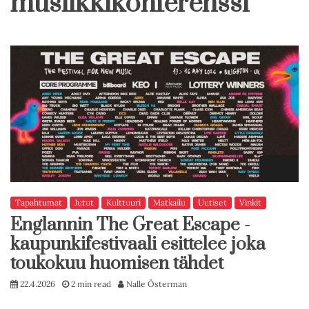
musiikkikonferenssi
Tapahtumat
Jutut
Kulttuuri
Matkailu
Uutiset
Vinkit
Englannin The Great Escape -
kaupunkifestivaali esittelee joka
toukokuu huomisen tähdet
22.4.2026
2 min read
Nalle Österman
…