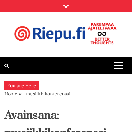
Skip
to
content
Riepu.fi
Parempaa ajateltavaa – Better thoughts
You are Here
Home
musiikkikonferenssi
Avainsana: