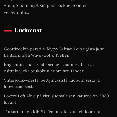
Apua, Stadin mystisimpien rockpersoonien
veljeskunta…
Uusimmat
Goottirockin paratiisi löytyy Saksan Leipzigista ja se
kantaa nimeä Wave-Gotik Treffen
Englannin The Great Escape -kaupunkifestivaali
esittelee joka toukokuu huomisen tähdet
Yhteisöllisyydestä, pettymyksistä, luopumisesta ja
luovuttamisesta
Lovers Left Alive päivitti suomalaisen katurockin 2020-
luvulle
Turvariepu on RIEPU.FI:n uusi keskustelufoorumi