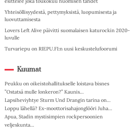
esittelee joka toukokuu huomisen tähdet
Yhteisöllisyydestä, pettymyksistä, luopumisesta ja
luovuttamisesta
Lovers Left Alive päivitti suomalaisen katurockin 2020-
luvulle
Turvariepu on RIEPU.FI:n uusi keskustelufoorumi
Kuumat
Peukku on oikeistohallitukselle loistava bisnes
”Ostatsä mulle lonkeron?” Kaunis…
Lapsiheviyhtye Sturm Und Drangin tarina on…
Loppu lähellä? Ex-moottorisahajonglööri Juha…
Apua, Stadin mystisimpien rockpersoonien
veljeskunta…