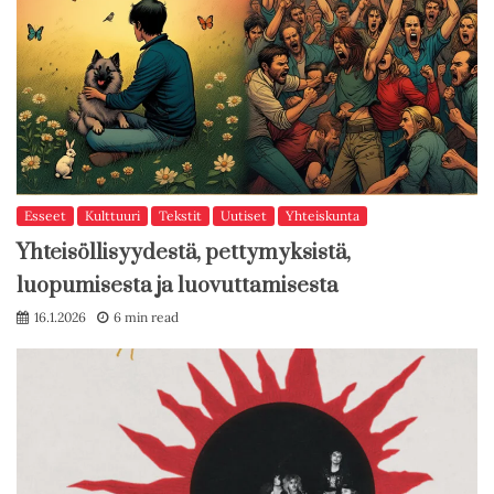
Esseet
Kulttuuri
Tekstit
Uutiset
Yhteiskunta
Yhteisöllisyydestä, pettymyksistä,
luopumisesta ja luovuttamisesta
16.1.2026
6 min read