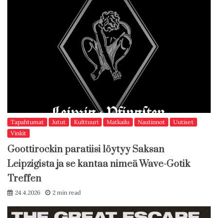
Tapahtumat
Jutut
Kulttuuri
Matkailu
Nautinnot
Uutiset
Vinkit
Goottirockin paratiisi löytyy Saksan
Leipzigista ja se kantaa nimeä Wave-Gotik
Treffen
24.4.2026
2 min read