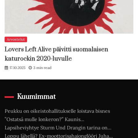
Arvostelut
Lovers Left Alive päivitti suomalaisen
katurockin 2020-luvulle
17.10.2025
3 min read
Kuumimmat
Peukku on oikeistohallitukselle loistava bisnes
”Ostatsä mulle lonkeron?” Kaunis…
Lapsiheviyhtye Sturm Und Drangin tarina on…
Loppu lähellä? Ex-moottorisahajonglööri Juha…