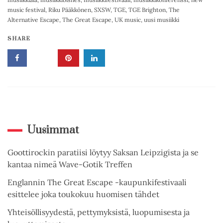
music festival
,
Riku Pääkkönen
,
SXSW
,
TGE
,
TGE Brighton
,
The
Alternative Escape
,
The Great Escape
,
UK music
,
uusi musiikki
SHARE
Uusimmat
Goottirockin paratiisi löytyy Saksan Leipzigista ja se
kantaa nimeä Wave-Gotik Treffen
Englannin The Great Escape -kaupunkifestivaali
esittelee joka toukokuu huomisen tähdet
Yhteisöllisyydestä, pettymyksistä, luopumisesta ja