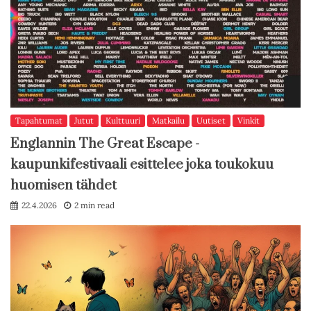
Tapahtumat
Jutut
Kulttuuri
Matkailu
Uutiset
Vinkit
Englannin The Great Escape -
kaupunkifestivaali esittelee joka toukokuu
huomisen tähdet
22.4.2026
2 min read