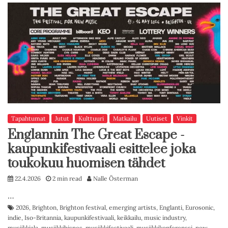
Tapahtumat
Jutut
Kulttuuri
Matkailu
Uutiset
Vinkit
Englannin The Great Escape -
kaupunkifestivaali esittelee joka
toukokuu huomisen tähdet
22.4.2026
2 min read
Nalle Österman
…
2026
,
Brighton
,
Brighton festival
,
emerging artists
,
Englanti
,
Eurosonic
,
indie
,
Iso-Britannia
,
kaupunkifestivaali
,
keikkailu
,
music industry
,
musiikkiala
,
musiikkibisnes
,
musiikkifestivaali
,
musiikkikonferenssi
,
new