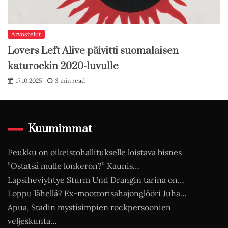
Arvostelut
Lovers Left Alive päivitti suomalaisen
katurockin 2020-luvulle
17.10.2025
3 min read
Kuumimmat
Peukku on oikeistohallitukselle loistava bisnes
”Ostatsä mulle lonkeron?” Kaunis…
Lapsiheviyhtye Sturm Und Drangin tarina on…
Loppu lähellä? Ex-moottorisahajonglööri Juha…
Apua, Stadin mystisimpien rockpersoonien
veljeskunta…