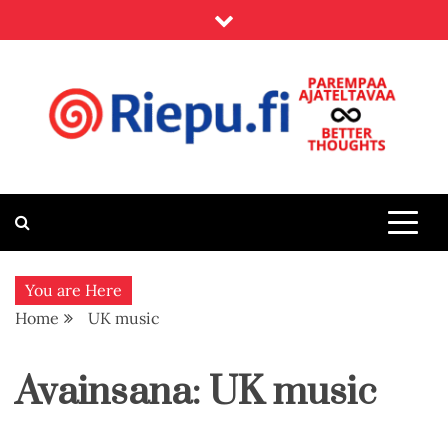
Skip
to
content
Riepu.fi
Parempaa ajateltavaa – Better thoughts
You are Here
Home
UK music
Avainsana:
UK music