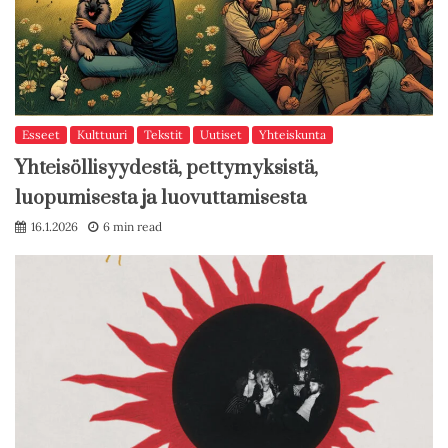
Esseet
Kulttuuri
Tekstit
Uutiset
Yhteiskunta
Yhteisöllisyydestä, pettymyksistä,
luopumisesta ja luovuttamisesta
16.1.2026
6 min read