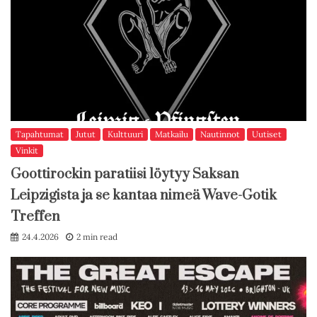
Tapahtumat
Jutut
Kulttuuri
Matkailu
Nautinnot
Uutiset
Vinkit
Goottirockin paratiisi löytyy Saksan
Leipzigista ja se kantaa nimeä Wave-Gotik
Treffen
24.4.2026
2 min read