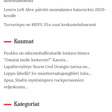
luovuttamisesta
Lovers Left Alive päivitti suomalaisen katurockin 2020-
luvulle
Turvariepu on RIEPU.FI:n uusi keskustelufoorumi
Kuumat
Peukku on oikeistohallitukselle loistava bisnes
”Ostatsä mulle lonkeron?” Kaunis…
Lapsiheviyhtye Sturm Und Drangin tarina on…
Loppu lähellä? Ex-moottorisahajonglööri Juha…
Apua, Stadin mystisimpien rockpersoonien
veljeskunta…
Kategoriat