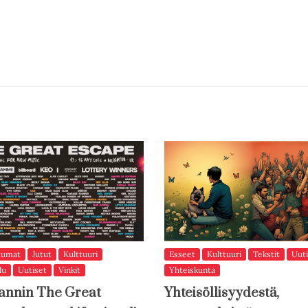
tumat
Jutut
Kulttuuri
Esseet
Kulttuuri
Tekstit
Uuti
lu
Uutiset
Vinkit
Yhteiskunta
annin The Great
Yhteisöllisyydestä,