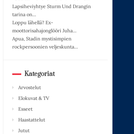
Lapsiheviyhtye Sturm Und Drangin
tarina on…
Loppu lähellä? Ex-
moottorisahajonglööri Juha…
Apua, Stadin mystisimpien
rockpersoonien veljeskunta…
Kategoriat
Arvostelut
Elokuvat & TV
Esseet
Haastattelut
Jutut