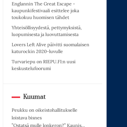
Englannin The Great Escape -
kaupunkifestivaali esittelee joka
toukokuu huomisen tähdet
Yhteisöllisyydestä, pettymyksistä,
luopumisesta ja luovuttamisesta
Lovers Left Alive päivitti suomalaisen
katurockin 2020-luvulle
Turvariepu on RIEPU.FI:n uusi
keskustelufoorumi
Kuumat
Peukku on oikeistohallitukselle
loistava bisnes
”Ostatsä mulle lonkeron?” Kaunis…