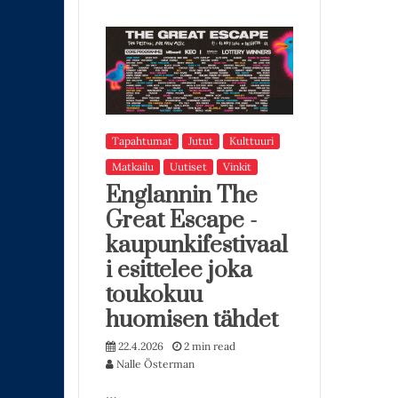
Tapahtumat
Jutut
Kulttuuri
Matkailu
Uutiset
Vinkit
Englannin The
Great Escape -
kaupunkifestivaal
i esittelee joka
toukokuu
huomisen tähdet
22.4.2026
2 min read
Nalle Österman
…