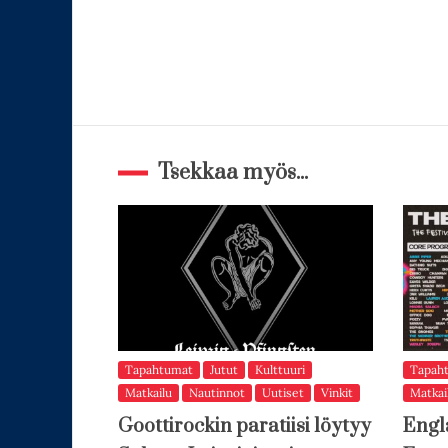
Tsekkaa myös...
Tapahtumat
Jutut
Kulttuuri
Tapah
Matkailu
Nautinnot
Uutiset
Vinkit
Matkai
Goottirockin paratiisi löytyy
Engl