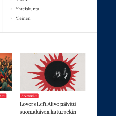
Yhteiskunta
Yleinen
set
Arvostelut
Lovers Left Alive päivitti
suomalaisen katurockin