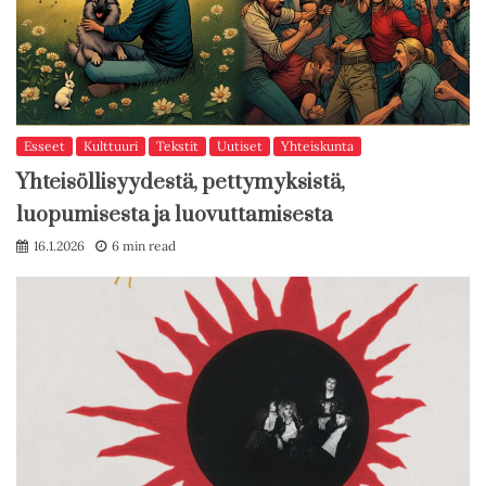
Esseet
Kulttuuri
Tekstit
Uutiset
Yhteiskunta
Yhteisöllisyydestä, pettymyksistä,
luopumisesta ja luovuttamisesta
16.1.2026
6 min read