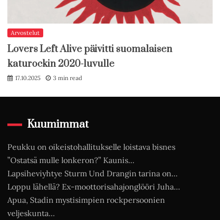
Arvostelut
Lovers Left Alive päivitti suomalaisen
katurockin 2020-luvulle
17.10.2025
3 min read
Kuumimmat
Peukku on oikeistohallitukselle loistava bisnes
”Ostatsä mulle lonkeron?” Kaunis…
Lapsiheviyhtye Sturm Und Drangin tarina on…
Loppu lähellä? Ex-moottorisahajonglööri Juha…
Apua, Stadin mystisimpien rockpersoonien
veljeskunta…