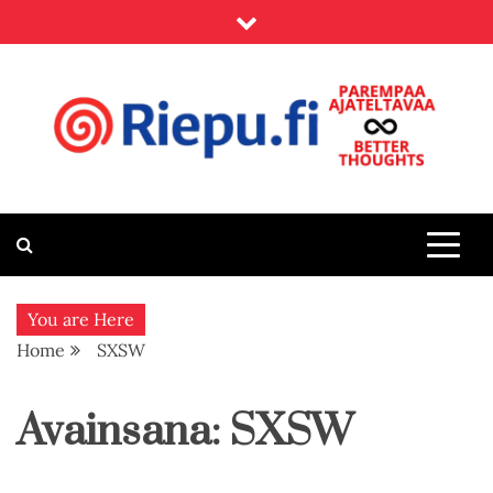
Skip
to
content
Riepu.fi
Parempaa ajateltavaa – Better thoughts
You are Here
Home
SXSW
Avainsana:
SXSW