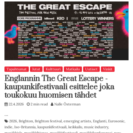
Tapahtumat
Jutut
Kulttuuri
Matkailu
Uutiset
Vinkit
Englannin The Great Escape -
kaupunkifestivaali esittelee joka
toukokuu huomisen tähdet
22.4.2026
2 min read
Nalle Österman
…
2026
,
Brighton
,
Brighton festival
,
emerging artists
,
Englanti
,
Eurosonic
,
indie
,
Iso-Britannia
,
kaupunkifestivaali
,
keikkailu
,
music industry
,
musiikkiala
,
musiikkibisnes
,
musiikkifestivaali
,
musiikkikonferenssi
,
new