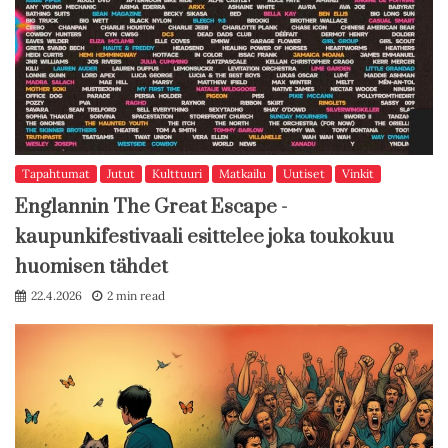
Tapahtumat
Jutut
Kulttuuri
Matkailu
Uutiset
Vinkit
Englannin The Great Escape -
kaupunkifestivaali esittelee joka toukokuu
huomisen tähdet
22.4.2026
2 min read