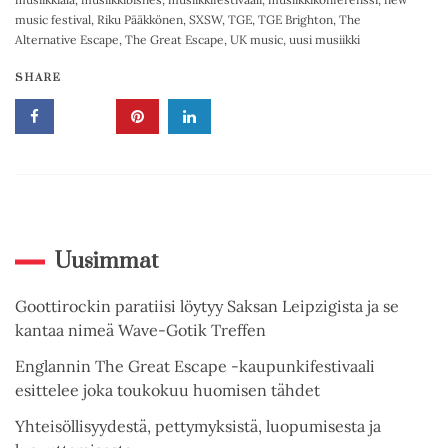
music festival
,
Riku Pääkkönen
,
SXSW
,
TGE
,
TGE Brighton
,
The
Alternative Escape
,
The Great Escape
,
UK music
,
uusi musiikki
SHARE
Uusimmat
Goottirockin paratiisi löytyy Saksan Leipzigista ja se
kantaa nimeä Wave-Gotik Treffen
Englannin The Great Escape -kaupunkifestivaali
esittelee joka toukokuu huomisen tähdet
Yhteisöllisyydestä, pettymyksistä, luopumisesta ja