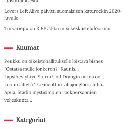
luovuttamisesta
Lovers Left Alive päivitti suomalaisen katurockin 2020-
luvulle
Turvariepu on RIEPU.FI:n uusi keskustelufoorumi
Kuumat
Peukku on oikeistohallitukselle loistava bisnes
”Ostatsä mulle lonkeron?” Kaunis…
Lapsiheviyhtye Sturm Und Drangin tarina on…
Loppu lähellä? Ex-moottorisahajonglööri Juha…
Apua, Stadin mystisimpien rockpersoonien
veljeskunta…
Kategoriat