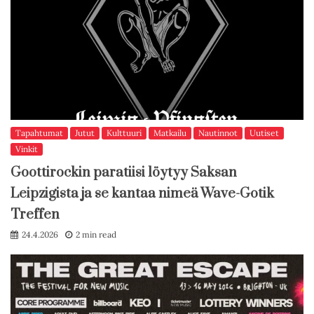
Tapahtumat
Jutut
Kulttuuri
Matkailu
Nautinnot
Uutiset
Vinkit
Goottirockin paratiisi löytyy Saksan
Leipzigista ja se kantaa nimeä Wave-Gotik
Treffen
24.4.2026
2 min read