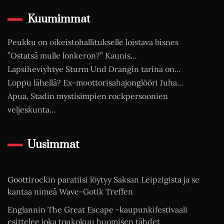
Kuumimmat
Peukku on oikeistohallitukselle loistava bisnes
”Ostatsä mulle lonkeron?” Kaunis…
Lapsiheviyhtye Sturm Und Drangin tarina on…
Loppu lähellä? Ex-moottorisahajonglööri Juha…
Apua, Stadin mystisimpien rockpersoonien
veljeskunta…
Uusimmat
Goottirockin paratiisi löytyy Saksan Leipzigista ja se
kantaa nimeä Wave-Gotik Treffen
Englannin The Great Escape -kaupunkifestivaali
esittelee joka toukokuu huomisen tähdet