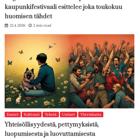
kaupunkifestivaali esittelee joka toukokuu
huomisen tähdet
22.4.2026
2 min read
Esseet
Kulttuuri
Tekstit
Uutiset
Yhteiskunta
Yhteisöllisyydestä, pettymyksistä,
luopumisesta ja luovuttamisesta