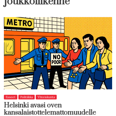
joukkoliikenne
Esseet
Politiikka
Yhteiskunta
Helsinki avasi oven
kansalaistottelemattomuudelle