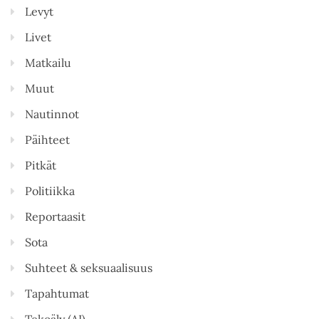
Levyt
Livet
Matkailu
Muut
Nautinnot
Päihteet
Pitkät
Politiikka
Reportaasit
Sota
Suhteet & seksuaalisuus
Tapahtumat
Tekoäly (AI)