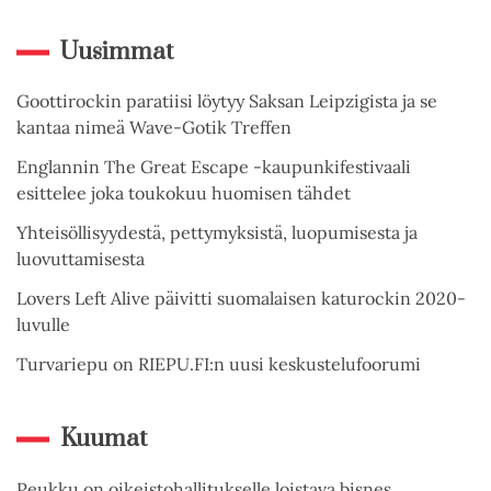
Uusimmat
Goottirockin paratiisi löytyy Saksan Leipzigista ja se
kantaa nimeä Wave-Gotik Treffen
Englannin The Great Escape -kaupunkifestivaali
esittelee joka toukokuu huomisen tähdet
Yhteisöllisyydestä, pettymyksistä, luopumisesta ja
luovuttamisesta
Lovers Left Alive päivitti suomalaisen katurockin 2020-
luvulle
Turvariepu on RIEPU.FI:n uusi keskustelufoorumi
Kuumat
Peukku on oikeistohallitukselle loistava bisnes