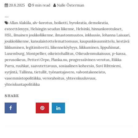
20.8.2025
9 min read
Nalle Österman
…
Allan Alaküla
,
alv-korotus
,
boikotti
,
byrokratia
,
demokratia
,
esteettömyys
,
Helsingin seudun liikenne
,
Helsinki
,
hinnankorotukset
,
HSL
,
ilmainen joukkoliikenne
,
ilmastonmuutos
,
inkluusio
,
Johanna Laisaari
,
joukkoliikenne
,
kansalaistottelemattomuus
,
kaupunkisuunnittelu
,
kestävä
liikkuminen
,
legitimiteetti
,
liikenneköyhyys
,
liikkuminen
,
lippuhinnat
,
Luxemburg
,
Montpellier
,
oikeistohallitus
,
Oikeudenmukaisuus
,
p-kassa
,
perusoikeus
,
Petteri Orpo
,
Planka.nu
,
progressiivinen verotus
,
Riikka
Purra
,
ruuhkat
,
saavutettavuus
,
sosiaalinen koheesio
,
Suvi Rihtniemi
,
syrjintä
,
Tallinna
,
tietullit
,
työnantajavero
,
valvontakoneisto
,
vasemmistopolitiikka
,
verorahoitus
,
yhteenkuuluvuus
,
yhteiskuntapolitiikka
SHARE