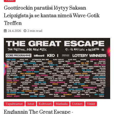
Goottirockin paratiisi löytyy Saksan
Leipzigista ja se kantaa nimeä Wave-Gotik
Treffen
24.4.2026
2 min read
Tapahtumat
Jutut
Kulttuuri
Matkailu
Uutiset
Vinkit
Englannin The Great Escape -