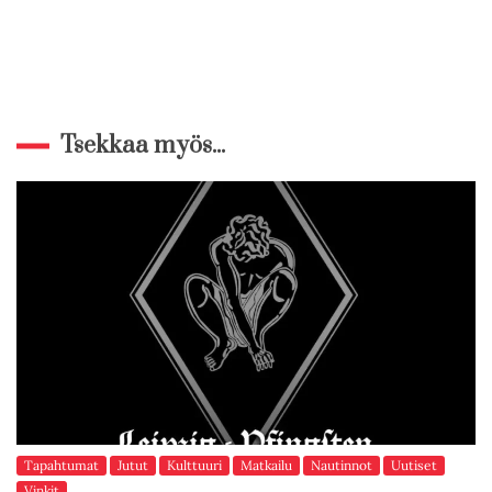
Tsekkaa myös...
Tapahtumat
Jutut
Kulttuuri
Matkailu
Nautinnot
Uutiset
Vinkit