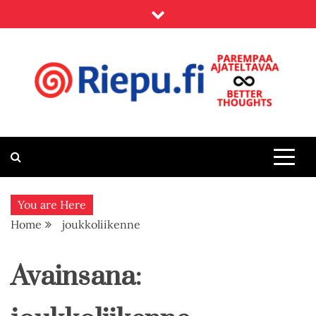
Skip
to
content
Riepu.fi
Parempaa ajateltavaa – Better thoughts
You are Here
Home
joukkoliikenne
Avainsana: