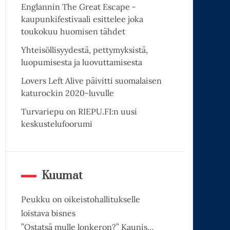
Englannin The Great Escape -
kaupunkifestivaali esittelee joka
toukokuu huomisen tähdet
Yhteisöllisyydestä, pettymyksistä,
luopumisesta ja luovuttamisesta
Lovers Left Alive päivitti suomalaisen
katurockin 2020-luvulle
Turvariepu on RIEPU.FI:n uusi
keskustelufoorumi
Kuumat
Peukku on oikeistohallitukselle
loistava bisnes
”Ostatsä mulle lonkeron?” Kaunis…