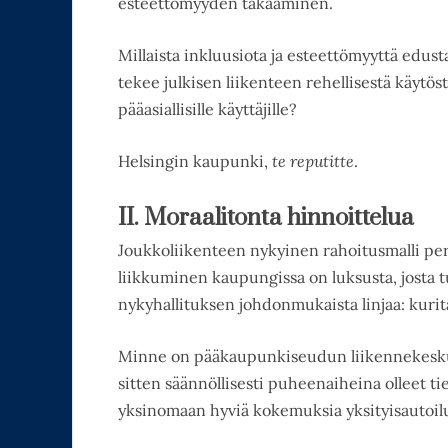
esteettömyyden takaaminen.
Millaista inkluusiota ja esteettömyyttä edust
tekee julkisen liikenteen rehellisestä käytöst
pääasiallisille käyttäjille?
Helsingin kaupunki,
te reputitte
.
II. Moraalitonta hinnoittelua
Joukkoliikenteen nykyinen rahoitusmalli pe
liikkuminen kaupungissa on luksusta, josta 
nykyhallituksen johdonmukaista linjaa: kurita
Minne on pääkaupunkiseudun liikennekeskust
sitten säännöllisesti puheenaiheina olleet ti
yksinomaan hyviä kokemuksia yksityisautoilu