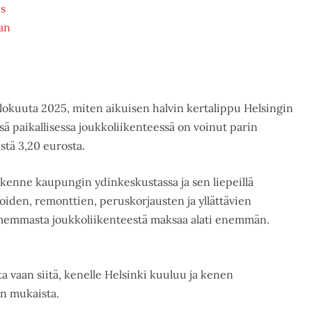
us
aan
 elokuuta 2025, miten aikuisen halvin kertalippu Helsingin
ä paikallisessa joukkoliikenteessä on voinut parin
stä 3,20 eurosta.
kenne kaupungin ydinkeskustassa ja sen liepeillä
oiden, remonttien, peruskorjausten ja yllättävien
rmemmasta joukkoliikenteestä maksaa alati enemmän.
a vaan siitä, kenelle Helsinki kuuluu ja kenen
en mukaista.