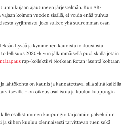
t umpikujaan ajautuneen järjestelmän. Kun AB-
vajaan kolmen vuoden sisällä, ei voida enää puhua
tisesta syrjinnästä, joka sulkee yhä suuremman osan
deksän hyvää ja kymmenen kaunista inkluusiosta,
 todellisuus 2020-luvun jälkimmäisellä puoliskolla jotain
intätapaus
rap-kollektiivi Notkean Rotan jäsentä kohtaan
 lähtökohta on kaunis ja kannatettava, sillä siinä kaikilla
arvitsevilla – on oikeus osallistua ja kuulua kaupungin
kille osallistuminen kaupungin tarjoamiin palveluihin
 ja siihen kuuluu olennaisesti tarvittavan tuen sekä