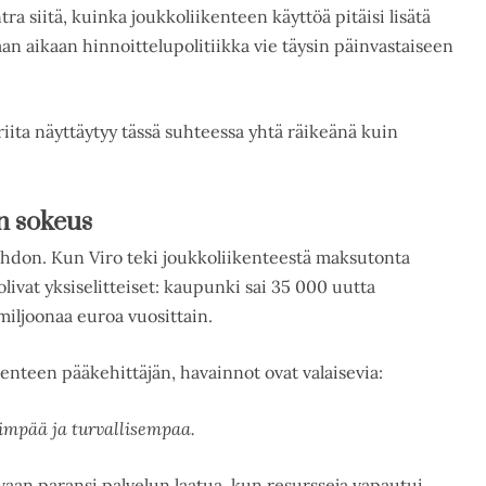
ra siitä, kuinka joukkoliikenteen käyttöä pitäisi lisätä
an aikaan hinnoittelupolitiikka vie täysin päinvastaiseen
riita näyttäytyy tässä suhteessa yhtä räikeänä kuin
:n sokeus
ehdon. Kun Viro teki joukkoliikenteestä maksutonta
livat yksiselitteiset: kaupunki sai 35 000 uutta
miljoonaa euroa vuosittain.
kenteen pääkehittäjän, havainnot ovat valaisevia:
timpää ja turvallisempaa.
aan paransi palvelun laatua, kun resursseja vapautui