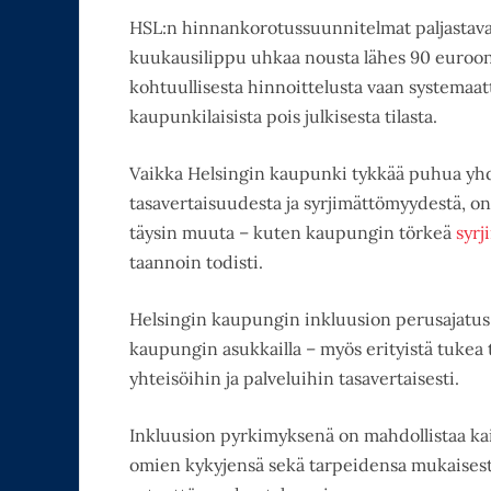
HSL:n hinnankorotussuunnitelmat paljastava
kuukausilippu uhkaa nousta lähes 90 euroon 
kohtuullisesta hinnoittelusta vaan systemaat
kaupunkilaisista pois julkisesta tilasta.
Vaikka Helsingin kaupunki tykkää puhua yh
tasavertaisuudesta ja syrjimättömyydestä, on
täysin muuta – kuten kaupungin törkeä
syrj
taannoin todisti.
Helsingin kaupungin inkluusion perusajatus ja
kaupungin asukkailla – myös erityistä tukea t
yhteisöihin ja palveluihin tasavertaisesti.
Inkluusion pyrkimyksenä on mahdollistaa kai
omien kykyjensä sekä tarpeidensa mukaisesti