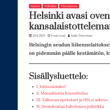
Esseet
Politiikka
Yhteiskunta
Helsinki avasi oven
kansalaistottelem
20.8.2025
9 min read
Nalle Österman
Helsingin seudun liikennelaitokse
on pidemmän päälle kestämätön, ki
Sisällysluettelo:
I. Inkluusiotako?
II. Moraalitonta hinnoittelua
III. Tallinnan opetukset ja HSL:n sokeus
IV. Demokratiaa halveksuva politiikka