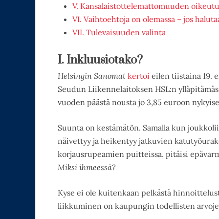
V. Kansalaistottelemattomuuden oikeut
VI. Vaihtoehtoja on olemassa – jos halut
VII. Tulevaisuuden valinta
I. Inkluusiotako?
Helsingin Sanomat
kertoi
eilen tiistaina 19.
Seudun Liikennelaitoksen HSL:n ylläpitämäss
vuoden päästä nousta jo 3,85 euroon nykyise
Suunta on kestämätön. Samalla kun joukkolii
näivettyy ja heikentyy jatkuvien katutyöurak
korjausrupeamien puitteissa, pitäisi epäva
Miksi ihmeessä?
Kyse ei ole kuitenkaan pelkästä hinnoittelust
liikkuminen on kaupungin todellisten arvoj