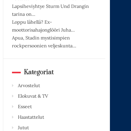
Lapsiheviyhtye Sturm Und Drangin
tarina on…
Loppu lähellä? Ex-
moottorisahajonglööri Juha…
Apua, Stadin mystisimpien
rockpersoonien veljeskunta…
Kategoriat
Arvostelut
Elokuvat & TV
Esseet
Haastattelut
Jutut