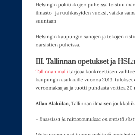
Helsingin poliitikkojen puheissa toistuu mant
ilmasto- ja ruuhkasyiden vuoksi, vaikka sama
suuntaan.
Helsingin kaupungin sanojen ja tekojen risti
narsistien puheissa.
III. Tallinnan opetukset ja HSL
Tallinnan malli
tarjoaa konkreettisen vaihto
kaupungin asukkaille vuonna 2013, tulokset o
veronmaksajaa ja tuotti puhdasta voittoa 20 
Allan Alakülan
, Tallinnan ilmaisen joukkolii
–
Busseissa ja raitiovaunuissa on entistä siis
Maksuttomuus ei tuonut pelättyjä ongelmia v