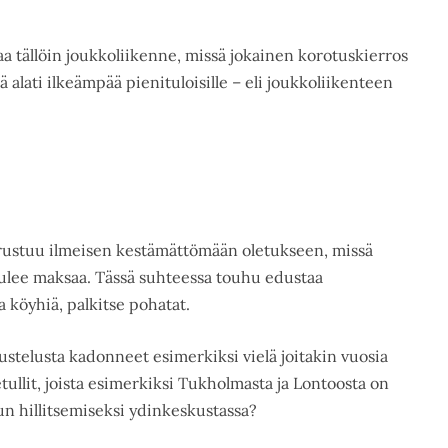
aa tällöin joukkoliikenne, missä jokainen korotuskierros
ä alati ilkeämpää pienituloisille – eli joukkoliikenteen
rustuu ilmeisen kestämättömään oletukseen, missä
tulee maksaa. Tässä suhteessa touhu edustaa
 köyhiä, palkitse pohatat.
elusta kadonneet esimerkiksi vielä joitakin vuosia
etullit, joista esimerkiksi Tukholmasta ja Lontoosta on
n hillitsemiseksi ydinkeskustassa?