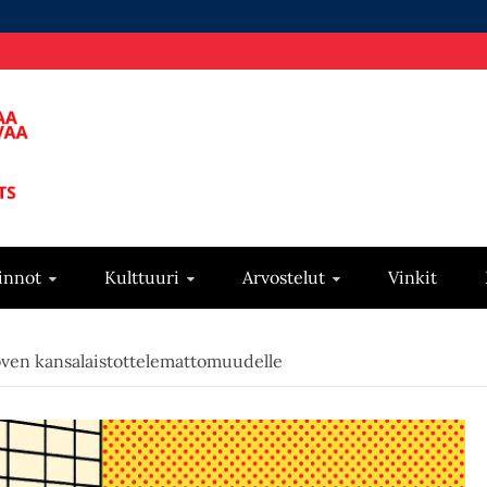
innot
Kulttuuri
Arvostelut
Vinkit
 oven kansalaistottelemattomuudelle