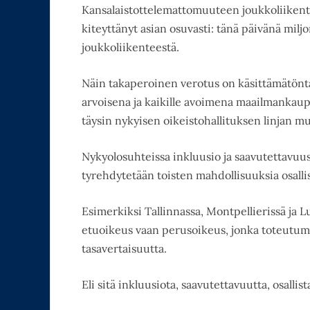
Kansalaistottelemattomuuteen joukkoliiken
kiteyttänyt asian osuvasti: tänä päivänä mil
joukkoliikenteestä.
Näin takaperoinen verotus on käsittämätöntä a
arvoisena ja kaikille avoimena maailmankaupu
täysin nykyisen oikeistohallituksen linjan m
Nykyolosuhteissa inkluusio ja saavutettavuus
tyrehdytetään toisten mahdollisuuksia osall
Esimerkiksi Tallinnassa, Montpellierissä ja 
etuoikeus vaan perusoikeus, jonka toteutu
tasavertaisuutta.
Eli sitä inkluusiota, saavutettavuutta, osallis