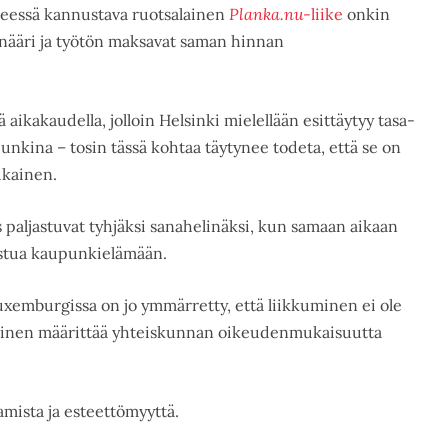
teessä kannustava ruotsalainen
Planka.nu
-liike
onkin
jonääri ja työtön maksavat saman hinnan
ikakaudella, jolloin Helsinki mielellään esittäytyy tasa-
nkina – tosin tässä kohtaa täytynee todeta, että se on
ukainen.
 paljastuvat tyhjäksi sanahelinäksi, kun samaan aikaan
istua kaupunkielämään.
Luxemburgissa on jo ymmärretty, että liikkuminen ei ole
minen määrittää yhteiskunnan oikeudenmukaisuutta
tamista ja esteettömyyttä.