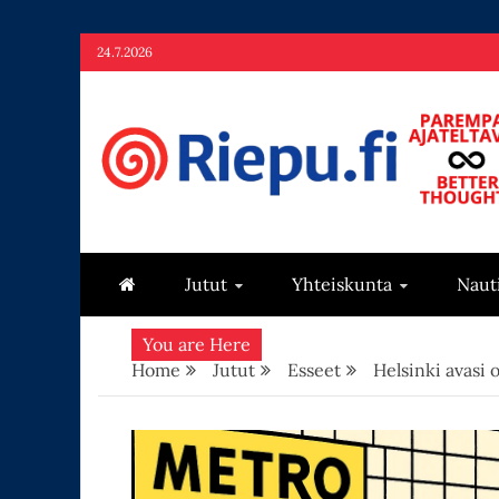
Skip
24.7.2026
to
content
Riepu.fi
Parempaa ajateltavaa – Better thoughts
Jutut
Yhteiskunta
Naut
You are Here
Home
Jutut
Esseet
Helsinki avasi