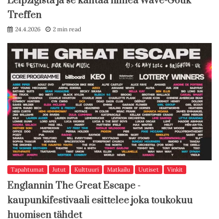
Leipzigista ja se kantaa nimeä Wave-Gotik
Treffen
24.4.2026
2 min read
Tapahtumat
Jutut
Kulttuuri
Matkailu
Uutiset
Vinkit
Englannin The Great Escape -
kaupunkifestivaali esittelee joka toukokuu
huomisen tähdet