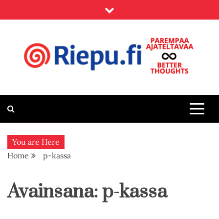
Skip
to
content
Riepu.fi
Parempaa ajateltavaa – Better thoughts
You are Here
Home
p-kassa
Avainsana:
p-kassa