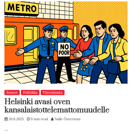
Esseet
Politiikka
Yhteiskunta
Helsinki avasi oven
kansalaistottelemattomuudelle
20.8.2025
9 min read
Nalle Österman
…