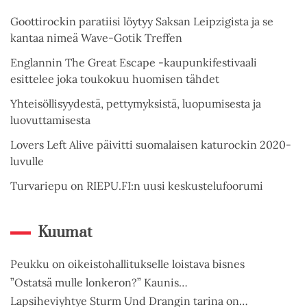
Goottirockin paratiisi löytyy Saksan Leipzigista ja se
kantaa nimeä Wave-Gotik Treffen
Englannin The Great Escape -kaupunkifestivaali
esittelee joka toukokuu huomisen tähdet
Yhteisöllisyydestä, pettymyksistä, luopumisesta ja
luovuttamisesta
Lovers Left Alive päivitti suomalaisen katurockin 2020-
luvulle
Turvariepu on RIEPU.FI:n uusi keskustelufoorumi
Kuumat
Peukku on oikeistohallitukselle loistava bisnes
”Ostatsä mulle lonkeron?” Kaunis…
Lapsiheviyhtye Sturm Und Drangin tarina on…