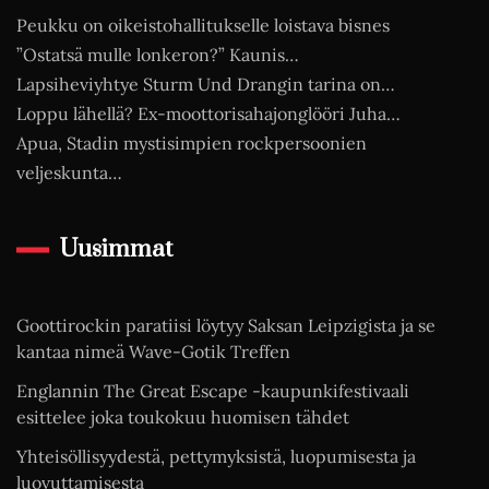
Peukku on oikeistohallitukselle loistava bisnes
”Ostatsä mulle lonkeron?” Kaunis…
Lapsiheviyhtye Sturm Und Drangin tarina on…
Loppu lähellä? Ex-moottorisahajonglööri Juha…
Apua, Stadin mystisimpien rockpersoonien
veljeskunta…
Uusimmat
Goottirockin paratiisi löytyy Saksan Leipzigista ja se
kantaa nimeä Wave-Gotik Treffen
Englannin The Great Escape -kaupunkifestivaali
esittelee joka toukokuu huomisen tähdet
Yhteisöllisyydestä, pettymyksistä, luopumisesta ja
luovuttamisesta