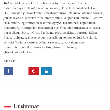
Allan Alaküla
,
alv-korotus
,
boikotti
,
byrokratia
,
demokratia
,
esteettömyys
,
Helsingin seudun liikenne
,
Helsinki
,
hinnankorotukset
,
HSL
,
ilmainen joukkoliikenne
,
ilmastonmuutos
,
inkluusio
,
Johanna Laisaari
,
joukkoliikenne
,
kansalaistottelemattomuus
,
kaupunkisuunnittelu
,
kestävä
liikkuminen
,
legitimiteetti
,
liikenneköyhyys
,
liikkuminen
,
lippuhinnat
,
Luxemburg
,
Montpellier
,
oikeistohallitus
,
Oikeudenmukaisuus
,
p-kassa
,
perusoikeus
,
Petteri Orpo
,
Planka.nu
,
progressiivinen verotus
,
Riikka
Purra
,
ruuhkat
,
saavutettavuus
,
sosiaalinen koheesio
,
Suvi Rihtniemi
,
syrjintä
,
Tallinna
,
tietullit
,
työnantajavero
,
valvontakoneisto
,
vasemmistopolitiikka
,
verorahoitus
,
yhteenkuuluvuus
,
yhteiskuntapolitiikka
SHARE
Uusimmat