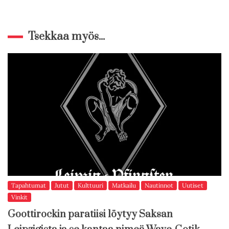
Tsekkaa myös...
Tapahtumat
Jutut
Kulttuuri
Matkailu
Nautinnot
Uutiset
Vinkit
Goottirockin paratiisi löytyy Saksan