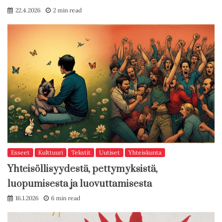
22.4.2026
2 min read
Esseet
Kulttuuri
Tekstit
Uutiset
Yhteiskunta
Yhteisöllisyydestä, pettymyksistä,
luopumisesta ja luovuttamisesta
16.1.2026
6 min read