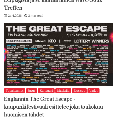
Leipzigista ja se kantaa nimeä Wave-Gotik
Treffen
24.4.2026
2 min read
Tapahtumat
Jutut
Kulttuuri
Matkailu
Uutiset
Vinkit
Englannin The Great Escape -
kaupunkifestivaali esittelee joka toukokuu
huomisen tähdet