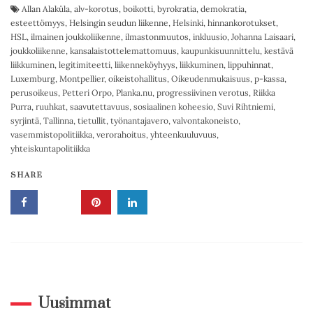
Allan Alaküla
,
alv-korotus
,
boikotti
,
byrokratia
,
demokratia
,
esteettömyys
,
Helsingin seudun liikenne
,
Helsinki
,
hinnankorotukset
,
HSL
,
ilmainen joukkoliikenne
,
ilmastonmuutos
,
inkluusio
,
Johanna Laisaari
,
joukkoliikenne
,
kansalaistottelemattomuus
,
kaupunkisuunnittelu
,
kestävä
liikkuminen
,
legitimiteetti
,
liikenneköyhyys
,
liikkuminen
,
lippuhinnat
,
Luxemburg
,
Montpellier
,
oikeistohallitus
,
Oikeudenmukaisuus
,
p-kassa
,
perusoikeus
,
Petteri Orpo
,
Planka.nu
,
progressiivinen verotus
,
Riikka
Purra
,
ruuhkat
,
saavutettavuus
,
sosiaalinen koheesio
,
Suvi Rihtniemi
,
syrjintä
,
Tallinna
,
tietullit
,
työnantajavero
,
valvontakoneisto
,
vasemmistopolitiikka
,
verorahoitus
,
yhteenkuuluvuus
,
yhteiskuntapolitiikka
SHARE
Uusimmat