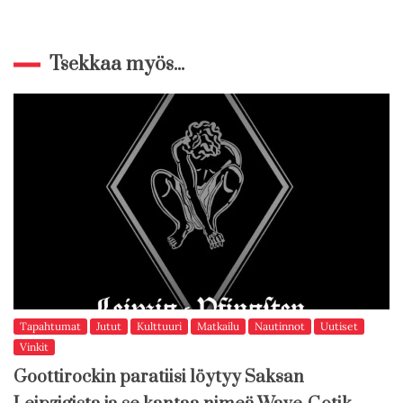
Tsekkaa myös...
Tapahtumat
Jutut
Kulttuuri
Matkailu
Nautinnot
Uutiset
Vinkit
Goottirockin paratiisi löytyy Saksan