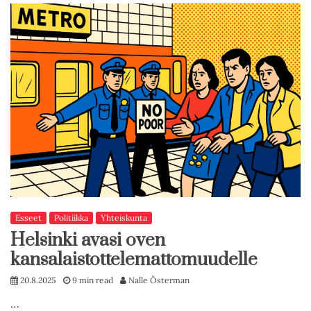
Esseet
Politiikka
Yhteiskunta
Helsinki avasi oven
kansalaistottelemattomuudelle
20.8.2025
9 min read
Nalle Österman
…