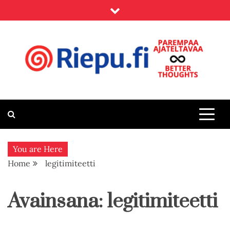
Skip
to
content
Riepu.fi
Parempaa ajateltavaa – Better thoughts
You are Here
Home
legitimiteetti
Avainsana:
legitimiteetti