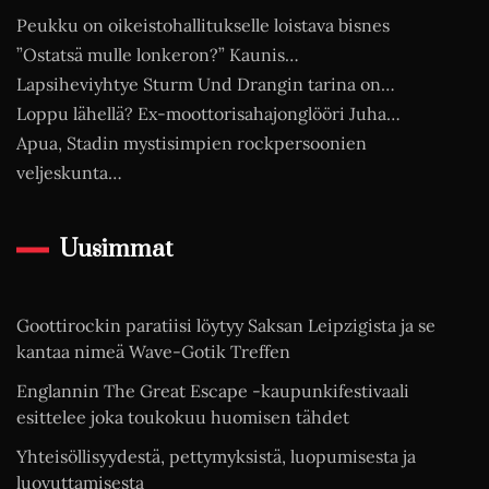
Peukku on oikeistohallitukselle loistava bisnes
”Ostatsä mulle lonkeron?” Kaunis…
Lapsiheviyhtye Sturm Und Drangin tarina on…
Loppu lähellä? Ex-moottorisahajonglööri Juha…
Apua, Stadin mystisimpien rockpersoonien
veljeskunta…
Uusimmat
Goottirockin paratiisi löytyy Saksan Leipzigista ja se
kantaa nimeä Wave-Gotik Treffen
Englannin The Great Escape -kaupunkifestivaali
esittelee joka toukokuu huomisen tähdet
Yhteisöllisyydestä, pettymyksistä, luopumisesta ja
luovuttamisesta