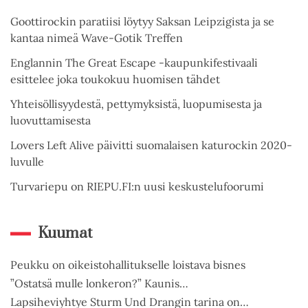
Goottirockin paratiisi löytyy Saksan Leipzigista ja se
kantaa nimeä Wave-Gotik Treffen
Englannin The Great Escape -kaupunkifestivaali
esittelee joka toukokuu huomisen tähdet
Yhteisöllisyydestä, pettymyksistä, luopumisesta ja
luovuttamisesta
Lovers Left Alive päivitti suomalaisen katurockin 2020-
luvulle
Turvariepu on RIEPU.FI:n uusi keskustelufoorumi
Kuumat
Peukku on oikeistohallitukselle loistava bisnes
”Ostatsä mulle lonkeron?” Kaunis…
Lapsiheviyhtye Sturm Und Drangin tarina on…