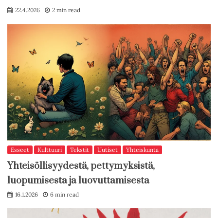
22.4.2026
2 min read
Esseet
Kulttuuri
Tekstit
Uutiset
Yhteiskunta
Yhteisöllisyydestä, pettymyksistä,
luopumisesta ja luovuttamisesta
16.1.2026
6 min read