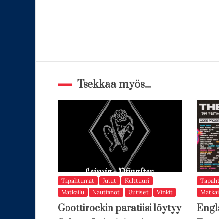
Tsekkaa myös...
Tapahtumat
Jutut
Kulttuuri
Tapah
Matkailu
Nautinnot
Uutiset
Vinkit
Matkai
Goottirockin paratiisi löytyy
Engl