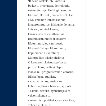
Allan Alaküla
,
alv-korotus
,
boikotti
,
byrokratia
,
demokratia
,
esteettömyys
,
Helsingin seudun
liikenne
,
Helsinki
,
hinnankorotukset
,
HSL
,
ilmainen joukkoliikenne
,
ilmastonmuutos
,
inkluusio
,
Johanna
Laisaari
,
joukkoliikenne
,
kansalaistottelemattomuus
,
kaupunkisuunnittelu
,
kestävä
liikkuminen
,
legitimiteetti
,
liikenneköyhyys
,
liikkuminen
,
lippuhinnat
,
Luxemburg
,
Montpellier
,
oikeistohallitus
,
Oikeudenmukaisuus
,
p-kassa
,
perusoikeus
,
Petteri Orpo
,
Planka.nu
,
progressiivinen verotus
,
Riikka Purra
,
ruuhkat
,
saavutettavuus
,
sosiaalinen
koheesio
,
Suvi Rihtniemi
,
syrjintä
,
Tallinna
,
tietullit
,
työnantajavero
,
valvontakoneisto
,
vasemmistopolitiikka
,
verorahoitus
,
yhteenkuuluvuus
,