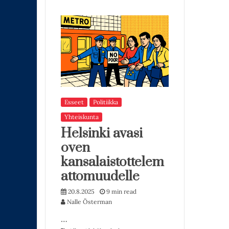
Esseet
Politiikka
Yhteiskunta
Helsinki avasi
oven
kansalaistottelem
attomuudelle
20.8.2025
9 min read
Nalle Österman
…