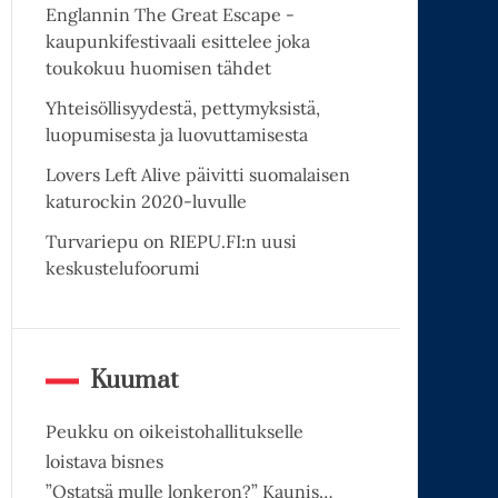
Englannin The Great Escape -
kaupunkifestivaali esittelee joka
toukokuu huomisen tähdet
Yhteisöllisyydestä, pettymyksistä,
luopumisesta ja luovuttamisesta
Lovers Left Alive päivitti suomalaisen
katurockin 2020-luvulle
Turvariepu on RIEPU.FI:n uusi
keskustelufoorumi
Kuumat
Peukku on oikeistohallitukselle
loistava bisnes
”Ostatsä mulle lonkeron?” Kaunis…