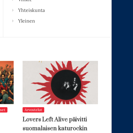
Yhteiskunta
Yleinen
set
Arvostelut
Lovers Left Alive päivitti
suomalaisen katurockin