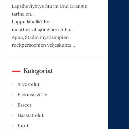
Lapsiheviyhtye Sturm Und Drangin
tarina on…
Loppu lähellä? Ex-
moottorisahajonglööri Juha…
Apua, Stadin mystisimpien
rockpersoonien veljeskunta…
Kategoriat
Arvostelut
Elokuvat & TV
Esseet
Haastattelut
Jutut