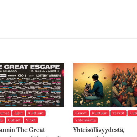
tumat
Jutut
Kulttuuri
Esseet
Kulttuuri
Tekstit
Uuti
lu
Uutiset
Vinkit
Yhteiskunta
annin The Great
Yhteisöllisyydestä,