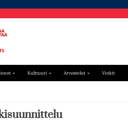
innot
Kulttuuri
Arvostelut
Vinkit
isuunnittelu