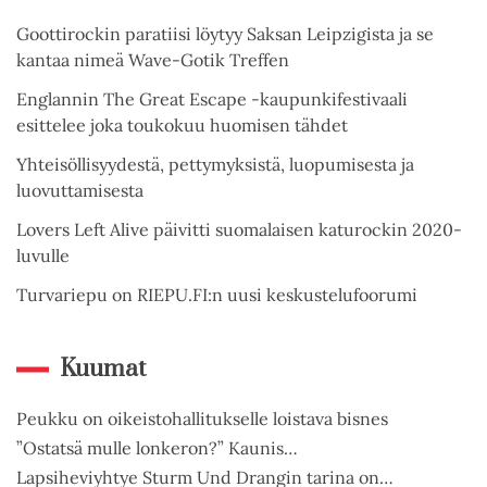
Goottirockin paratiisi löytyy Saksan Leipzigista ja se
kantaa nimeä Wave-Gotik Treffen
Englannin The Great Escape -kaupunkifestivaali
esittelee joka toukokuu huomisen tähdet
Yhteisöllisyydestä, pettymyksistä, luopumisesta ja
luovuttamisesta
Lovers Left Alive päivitti suomalaisen katurockin 2020-
luvulle
Turvariepu on RIEPU.FI:n uusi keskustelufoorumi
Kuumat
Peukku on oikeistohallitukselle loistava bisnes
”Ostatsä mulle lonkeron?” Kaunis…
Lapsiheviyhtye Sturm Und Drangin tarina on…