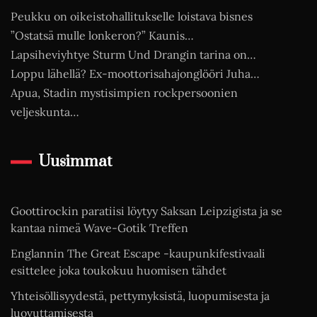
Peukku on oikeistohallitukselle loistava bisnes
”Ostatsä mulle lonkeron?” Kaunis…
Lapsiheviyhtye Sturm Und Drangin tarina on…
Loppu lähellä? Ex-moottorisahajonglööri Juha…
Apua, Stadin mystisimpien rockpersoonien
veljeskunta…
Uusimmat
Goottirockin paratiisi löytyy Saksan Leipzigista ja se
kantaa nimeä Wave-Gotik Treffen
Englannin The Great Escape -kaupunkifestivaali
esittelee joka toukokuu huomisen tähdet
Yhteisöllisyydestä, pettymyksistä, luopumisesta ja
luovuttamisesta