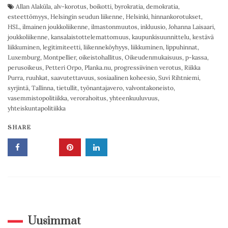
Allan Alaküla
,
alv-korotus
,
boikotti
,
byrokratia
,
demokratia
,
esteettömyys
,
Helsingin seudun liikenne
,
Helsinki
,
hinnankorotukset
,
HSL
,
ilmainen joukkoliikenne
,
ilmastonmuutos
,
inkluusio
,
Johanna Laisaari
,
joukkoliikenne
,
kansalaistottelemattomuus
,
kaupunkisuunnittelu
,
kestävä
liikkuminen
,
legitimiteetti
,
liikenneköyhyys
,
liikkuminen
,
lippuhinnat
,
Luxemburg
,
Montpellier
,
oikeistohallitus
,
Oikeudenmukaisuus
,
p-kassa
,
perusoikeus
,
Petteri Orpo
,
Planka.nu
,
progressiivinen verotus
,
Riikka
Purra
,
ruuhkat
,
saavutettavuus
,
sosiaalinen koheesio
,
Suvi Rihtniemi
,
syrjintä
,
Tallinna
,
tietullit
,
työnantajavero
,
valvontakoneisto
,
vasemmistopolitiikka
,
verorahoitus
,
yhteenkuuluvuus
,
yhteiskuntapolitiikka
SHARE
Uusimmat