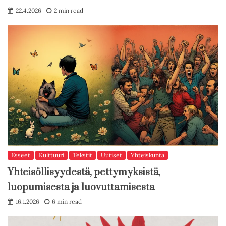
22.4.2026
2 min read
Esseet
Kulttuuri
Tekstit
Uutiset
Yhteiskunta
Yhteisöllisyydestä, pettymyksistä,
luopumisesta ja luovuttamisesta
16.1.2026
6 min read