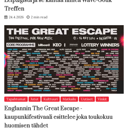
Leipzigista ja se kantaa nimeä Wave-Gotik
Treffen
24.4.2026
2 min read
Tapahtumat
Jutut
Kulttuuri
Matkailu
Uutiset
Vinkit
Englannin The Great Escape -
kaupunkifestivaali esittelee joka toukokuu
huomisen tähdet