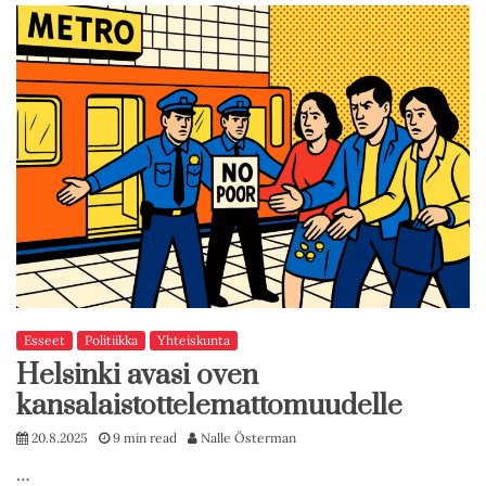
Esseet
Politiikka
Yhteiskunta
Helsinki avasi oven
kansalaistottelemattomuudelle
20.8.2025
9 min read
Nalle Österman
…