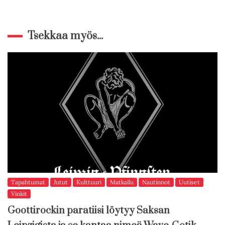
Tsekkaa myös...
Tapahtumat
Jutut
Kulttuuri
Matkailu
Nautinnot
Uutiset
Vinkit
Goottirockin paratiisi löytyy Saksan