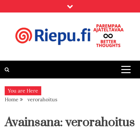
Skip
to
content
Riepu.fi
Parempaa ajateltavaa – Better thoughts
You are Here
Home
verorahoitus
Avainsana:
verorahoitus