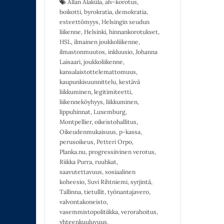
Allan Alaküla
,
alv-korotus
,
boikotti
,
byrokratia
,
demokratia
,
esteettömyys
,
Helsingin seudun
liikenne
,
Helsinki
,
hinnankorotukset
,
HSL
,
ilmainen joukkoliikenne
,
ilmastonmuutos
,
inkluusio
,
Johanna
Laisaari
,
joukkoliikenne
,
kansalaistottelemattomuus
,
kaupunkisuunnittelu
,
kestävä
liikkuminen
,
legitimiteetti
,
liikenneköyhyys
,
liikkuminen
,
lippuhinnat
,
Luxemburg
,
Montpellier
,
oikeistohallitus
,
Oikeudenmukaisuus
,
p-kassa
,
perusoikeus
,
Petteri Orpo
,
Planka.nu
,
progressiivinen verotus
,
Riikka Purra
,
ruuhkat
,
saavutettavuus
,
sosiaalinen
koheesio
,
Suvi Rihtniemi
,
syrjintä
,
Tallinna
,
tietullit
,
työnantajavero
,
valvontakoneisto
,
vasemmistopolitiikka
,
verorahoitus
,
yhteenkuuluvuus
,