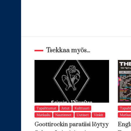
Tsekkaa myös...
Tapahtumat
Jutut
Kulttuuri
Tapah
Matkailu
Nautinnot
Uutiset
Vinkit
Matkai
Goottirockin paratiisi löytyy
Engl