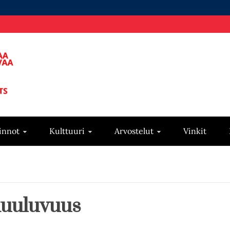
innot
Kulttuuri
Arvostelut
Vinkit
kuuluvuus