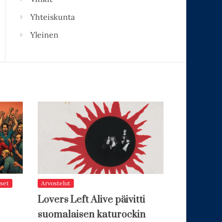
Yhteiskunta
Yleinen
set
Arvostelut
Lovers Left Alive päivitti
suomalaisen katurockin