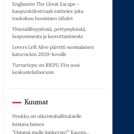
Englannin The Great Escape -
kaupunkifestivaali esittelee joka
toukokuu huomisen tähdet
Yhteisöllisyydestä, pettymyksistä,
luopumisesta ja luovuttamisesta
Lovers Left Alive päivitti suomalaisen
katurockin 2020-luvulle
Turvariepu on RIEPU.FI:n uusi
keskustelufoorumi
Kuumat
Peukku on oikeistohallitukselle
loistava bisnes
”Ostatsä mulle lonkeron?” Kaunis…