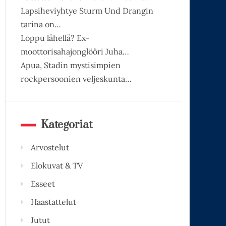
Lapsiheviyhtye Sturm Und Drangin
tarina on…
Loppu lähellä? Ex-
moottorisahajonglööri Juha…
Apua, Stadin mystisimpien
rockpersoonien veljeskunta…
Kategoriat
Arvostelut
Elokuvat & TV
Esseet
Haastattelut
Jutut