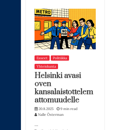
Esseet
Politiikka
Yhteiskunta
Helsinki avasi
oven
kansalaistottelem
attomuudelle
20.8.2025
9 min read
Nalle Österman
…