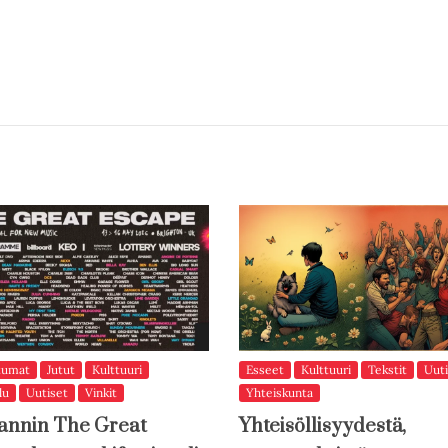
tumat
Jutut
Kulttuuri
Esseet
Kulttuuri
Tekstit
Uuti
lu
Uutiset
Vinkit
Yhteiskunta
annin The Great
Yhteisöllisyydestä,