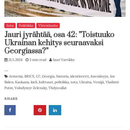
Sota
Politiikka
Yhteiskunta
Jauri jyrähtää, osa 42: ”Toistuuko
Ukrainan kehitys seuraavaksi
Georgiassa?”
21.5.2024
3 min read
Jauri Varvikko
…
Armenia
,
BRICS
,
G7
,
Georgia
,
historia
,
identiteetti
,
itsenäisyys
,
Joe
Biden
,
Kaukasia
,
kieli
,
kulttuuri
,
politiikka
,
sota
,
Ukraina
,
Venäjä
,
Vladimir
Putin
,
Volodymyr Zelensky
,
Yhdysvallat
SHARE