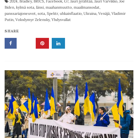
2024
,
Bradley
,
BRICS
,
Facebook
,
G7
,
Jauri jyrähtää
,
Jauri Varvikko
,
Joe
Biden
,
kylmä sota
,
länsi
,
maahanmuutto
,
maailmansodat
,
panssariajoneuvot
,
sota
,
Spektr
,
uhkainflaatio
,
Ukraina
,
Venäjä
,
Vladimir
Putin
,
Volodymyr Zelensky
,
Yhdysvallat
SHARE