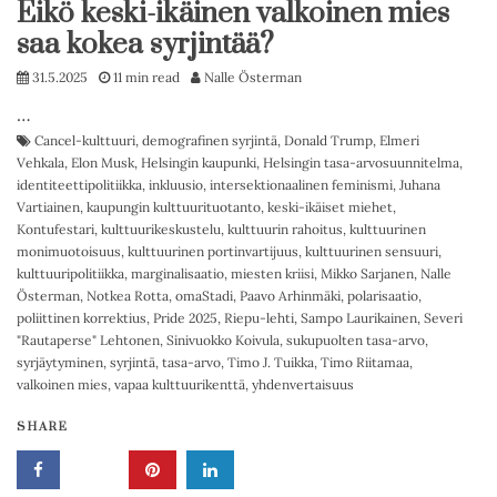
Eikö keski-ikäinen valkoinen mies
saa kokea syrjintää?
31.5.2025
11 min read
Nalle Österman
…
Cancel-kulttuuri
,
demografinen syrjintä
,
Donald Trump
,
Elmeri
Vehkala
,
Elon Musk
,
Helsingin kaupunki
,
Helsingin tasa-arvosuunnitelma
,
identiteettipolitiikka
,
inkluusio
,
intersektionaalinen feminismi
,
Juhana
Vartiainen
,
kaupungin kulttuurituotanto
,
keski-ikäiset miehet
,
Kontufestari
,
kulttuurikeskustelu
,
kulttuurin rahoitus
,
kulttuurinen
monimuotoisuus
,
kulttuurinen portinvartijuus
,
kulttuurinen sensuuri
,
kulttuuripolitiikka
,
marginalisaatio
,
miesten kriisi
,
Mikko Sarjanen
,
Nalle
Österman
,
Notkea Rotta
,
omaStadi
,
Paavo Arhinmäki
,
polarisaatio
,
poliittinen korrektius
,
Pride 2025
,
Riepu-lehti
,
Sampo Laurikainen
,
Severi
"Rautaperse" Lehtonen
,
Sinivuokko Koivula
,
sukupuolten tasa-arvo
,
syrjäytyminen
,
syrjintä
,
tasa-arvo
,
Timo J. Tuikka
,
Timo Riitamaa
,
valkoinen mies
,
vapaa kulttuurikenttä
,
yhdenvertaisuus
SHARE