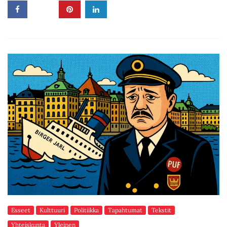
Esseet
Kulttuuri
Politiikka
Tapahtumat
Tekstit
Yhteiskunta
Yleinen