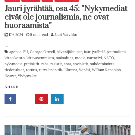
Jauri jyrähtää, osa 45: ”Nykymediat
eivät ole journalismia, ne ovat
huoraamista”
17.6.2024
5 min read
Jauri Varvikko
…
agenda
,
EU
,
George Orwell
,
hävittäjäkaupat
,
Jauri jyrähtää
,
journalismi
,
laitaoikeisto
,
laitavasemmisto
,
mainokset
,
media
,
narratiivi
,
NATO
,
nykymedia
,
putinistit
,
raha
,
rasistit
,
sota
,
sovinistit
,
suhdetoiminta
,
tiedotukset
,
totuus
,
turvallinen tila
,
Ukraina
,
Venäjä
,
William Randolph
Hearst
,
Yhdysvallat
SHARE