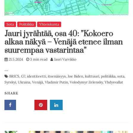
Sota
Politiikka
Yhteiskunta
Jauri jyrähtää, osa 40: ”Kokoero
alkaa näkyä – Venäjä etenee ilman
suurempaa vastarintaa”
21.5.2024
3 min read
Jauri Varvikko
…
BRICS
,
G7
,
identiteetti
,
itsenäisyys
,
Joe Biden
,
kulttuuri
,
politiikka
,
sota
,
Syrskyi
,
Ukraina
,
Venäjä
,
Vladimir Putin
,
Volodymyr Zelensky
,
Yhdysvallat
SHARE