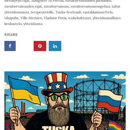
sietokyvyn rajat
,
Slaughter To Prevail
,
suvaitsevaisuuden paradoksi
,
suvaitsevaisuuden rajat
,
suvaitsevaisuus
,
suvaitsevaisuusongelma
,
tabut
yhteiskunnassa
,
terapeuttiville
,
Tuska-festivaali
,
vastakkainasettelu
,
vihapuhe
,
Ville Merinen
,
Vladimir Putin
,
wokekulttuuri
,
yhteiskunnallinen
keskustelu
,
yhteiskunta
SHARE