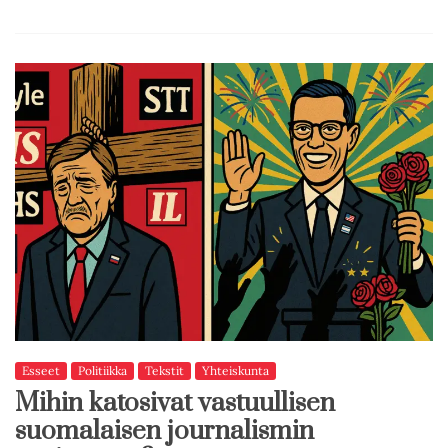
Esseet
Politiikka
Tekstit
Yhteiskunta
Mihin katosivat vastuullisen
suomalaisen journalismin