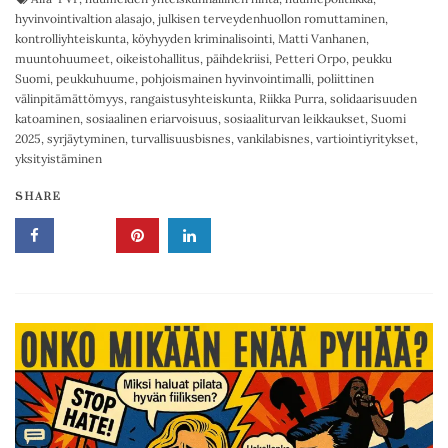
hyvinvointivaltion alasajo
,
julkisen terveydenhuollon romuttaminen
,
kontrolliyhteiskunta
,
köyhyyden kriminalisointi
,
Matti Vanhanen
,
muuntohuumeet
,
oikeistohallitus
,
päihdekriisi
,
Petteri Orpo
,
peukku
Suomi
,
peukkuhuume
,
pohjoismainen hyvinvointimalli
,
poliittinen
välinpitämättömyys
,
rangaistusyhteiskunta
,
Riikka Purra
,
solidaarisuuden
katoaminen
,
sosiaalinen eriarvoisuus
,
sosiaaliturvan leikkaukset
,
Suomi
2025
,
syrjäytyminen
,
turvallisuusbisnes
,
vankilabisnes
,
vartiointiyritykset
,
yksityistäminen
SHARE