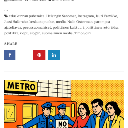
…
eduskunnan puhemies
,
Helsingin Sanomat
,
Instagram
,
Jauri Varvikko
,
Jussi Halla-aho
,
keskustapuolue
,
media
,
Nalle Österman
,
parempaa
ajateltavaa
,
perussuomalaiset
,
poliittinen kulttuuri
,
poliittinen retoriikka
,
politiikka
,
riepu
,
slogan
,
suomalainen media
,
Timo Soini
SHARE