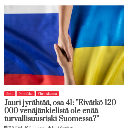
Sota
Politiikka
Yhteiskunta
Jauri jyrähtää, osa 41: ”Eivätkö 120
000 venäjänkielistä ole enää
turvallisuusriski Suomessa?”
21.5.2024
2 min read
Jauri Varvikko