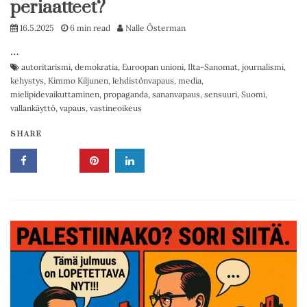
periaatteet?
16.5.2025
6 min read
Nalle Österman
…
autoritarismi
,
demokratia
,
Euroopan unioni
,
Ilta-Sanomat
,
journalismi
,
kehystys
,
Kimmo Kiljunen
,
lehdistönvapaus
,
media
,
mielipidevaikuttaminen
,
propaganda
,
sananvapaus
,
sensuuri
,
Suomi
,
vallankäyttö
,
vapaus
,
vastineoikeus
SHARE