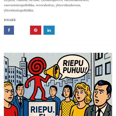
vasemmistopolitiikka
,
verorahoitus
,
yhteenkuuluvuus
,
yhteiskuntapolitiikka
SHARE