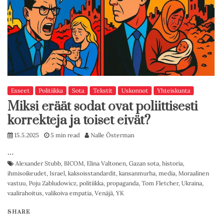
Esseet
Politiikka
Sota
Tekstit
Uskonnot
Yhteiskunta
Miksi eräät sodat ovat poliittisesti
korrekteja ja toiset eivät?
15.5.2025
5 min read
Nalle Österman
…
Alexander Stubb
,
BICOM
,
Elina Valtonen
,
Gazan sota
,
historia
,
ihmisoikeudet
,
Israel
,
kaksoisstandardit
,
kansanmurha
,
media
,
Moraalinen
vastuu
,
Poju Zabludowicz
,
politiikka
,
propaganda
,
Tom Fletcher
,
Ukraina
,
vaalirahoitus
,
valikoiva empatia
,
Venäjä
,
YK
SHARE