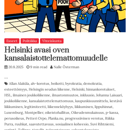
Esseet
Politiikka
Yhteiskunta
Helsinki avasi oven
kansalaistottelemattomuudelle
20.8.2025
9 min read
Nalle Österman
…
Allan Alaküla
,
alv-korotus
,
boikotti
,
byrokratia
,
demokratia
,
esteettömyys
,
Helsingin seudun liikenne
,
Helsinki
,
hinnankorotukset
,
HSL
,
ilmainen joukkoliikenne
,
ilmastonmuutos
,
inkluusio
,
Johanna Laisaari
,
joukkoliikenne
,
kansalaistottelemattomuus
,
kaupunkisuunnittelu
,
kestävä
liikkuminen
,
legitimiteetti
,
liikenneköyhyys
,
liikkuminen
,
lippuhinnat
,
Luxemburg
,
Montpellier
,
oikeistohallitus
,
Oikeudenmukaisuus
,
p-kassa
,
perusoikeus
,
Petteri Orpo
,
Planka.nu
,
progressiivinen verotus
,
Riikka
Purra
,
ruuhkat
,
saavutettavuus
,
sosiaalinen koheesio
,
Suvi Rihtniemi
,
syrjintä
,
Tallinna
,
tietullit
,
työnantajavero
,
valvontakoneisto
,