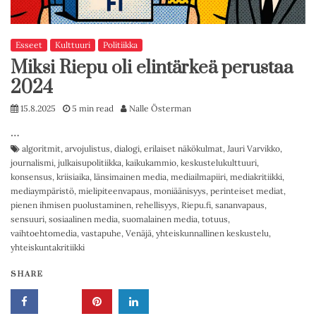
Esseet
Kulttuuri
Politiikka
Miksi Riepu oli elintärkeä perustaa
2024
15.8.2025
5 min read
Nalle Österman
…
algoritmit
,
arvojulistus
,
dialogi
,
erilaiset näkökulmat
,
Jauri Varvikko
,
journalismi
,
julkaisupolitiikka
,
kaikukammio
,
keskustelukulttuuri
,
konsensus
,
kriisiaika
,
länsimainen media
,
mediailmapiiri
,
mediakritiikki
,
mediaympäristö
,
mielipiteenvapaus
,
moniäänisyys
,
perinteiset mediat
,
pienen ihmisen puolustaminen
,
rehellisyys
,
Riepu.fi
,
sananvapaus
,
sensuuri
,
sosiaalinen media
,
suomalainen media
,
totuus
,
vaihtoehtomedia
,
vastapuhe
,
Venäjä
,
yhteiskunnallinen keskustelu
,
yhteiskuntakritiikki
SHARE