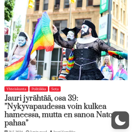
Yhteiskunta
Politiikka
Sota
Jauri jyrähtää, osa 39:
”Nykyvapaudessa voin kulkea
hameessa, mutta en sanoa Natosta
pahaa”
21.5.2024
2 min read
Jauri Varvikko