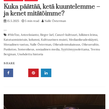
Kuka päättää, ketä kuuntelemme –
ja kenet mitätöimme?
15.5.2025
5 min read
Nalle Österman
…
#MeToo
,
Anteeksianto
,
Birger Jarl
,
Cancel-kulttuuri
,
Julkinen leima
,
Katutuomioistuin
,
kolumni
,
Kulttuurinen muisti
,
Mediaoikeudenkäynti
,
Moraalinen vastuu
,
Nalle Österman
,
Oikeudenmukaisuus
,
Oikeusvaltio
,
Punkstoo
,
Someoikeus
,
sosiaalinen media
,
Syyttömyysolettama
,
Teemu
Bergman
,
Unohdettu historia
SHARE