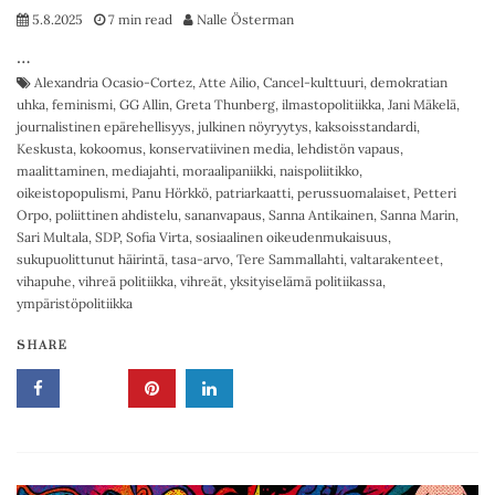
5.8.2025
7 min read
Nalle Österman
…
Alexandria Ocasio-Cortez
,
Atte Ailio
,
Cancel-kulttuuri
,
demokratian
uhka
,
feminismi
,
GG Allin
,
Greta Thunberg
,
ilmastopolitiikka
,
Jani Mäkelä
,
journalistinen epärehellisyys
,
julkinen nöyryytys
,
kaksoisstandardi
,
Keskusta
,
kokoomus
,
konservatiivinen media
,
lehdistön vapaus
,
maalittaminen
,
mediajahti
,
moraalipaniikki
,
naispoliitikko
,
oikeistopopulismi
,
Panu Hörkkö
,
patriarkaatti
,
perussuomalaiset
,
Petteri
Orpo
,
poliittinen ahdistelu
,
sananvapaus
,
Sanna Antikainen
,
Sanna Marin
,
Sari Multala
,
SDP
,
Sofia Virta
,
sosiaalinen oikeudenmukaisuus
,
sukupuolittunut häirintä
,
tasa-arvo
,
Tere Sammallahti
,
valtarakenteet
,
vihapuhe
,
vihreä politiikka
,
vihreät
,
yksityiselämä politiikassa
,
ympäristöpolitiikka
SHARE