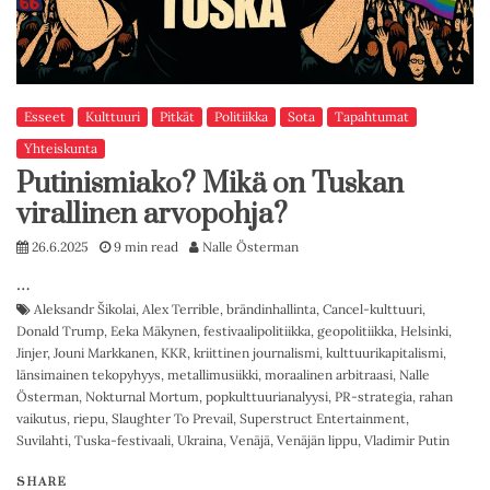
Esseet
Kulttuuri
Pitkät
Politiikka
Sota
Tapahtumat
Yhteiskunta
Putinismiako? Mikä on Tuskan
virallinen arvopohja?
26.6.2025
9 min read
Nalle Österman
…
Aleksandr Šikolai
,
Alex Terrible
,
brändinhallinta
,
Cancel-kulttuuri
,
Donald Trump
,
Eeka Mäkynen
,
festivaalipolitiikka
,
geopolitiikka
,
Helsinki
,
Jinjer
,
Jouni Markkanen
,
KKR
,
kriittinen journalismi
,
kulttuurikapitalismi
,
länsimainen tekopyhyys
,
metallimusiikki
,
moraalinen arbitraasi
,
Nalle
Österman
,
Nokturnal Mortum
,
popkulttuurianalyysi
,
PR-strategia
,
rahan
vaikutus
,
riepu
,
Slaughter To Prevail
,
Superstruct Entertainment
,
Suvilahti
,
Tuska-festivaali
,
Ukraina
,
Venäjä
,
Venäjän lippu
,
Vladimir Putin
SHARE