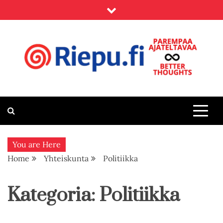
Skip
to
content
Riepu.fi
Parempaa ajateltavaa – Better thoughts
You are Here
Home
Yhteiskunta
Politiikka
Kategoria:
Politiikka