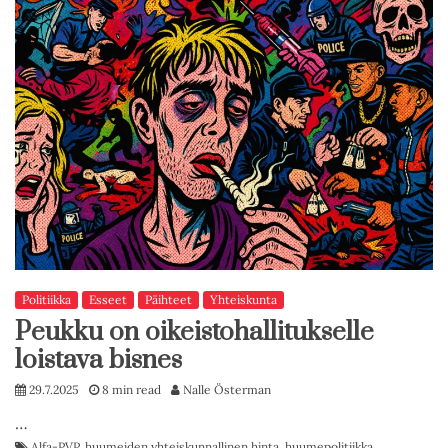
Politiikka
Esseet
Päihteet
Yhteiskunta
Peukku on oikeistohallitukselle
loistava bisnes
29.7.2025
8 min read
Nalle Österman
…
Alfa-PVP
,
huumeiden yhteiskunnallinen hinta
,
huumepolitiikka
,