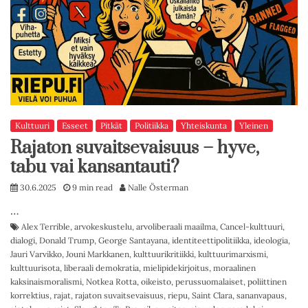
Kulttuuri
Esseet
Pitkät
Politiikka
Yhteiskunta
Yleinen
Rajaton suvaitsevaisuus – hyve,
tabu vai kansantauti?
30.6.2025
9 min read
Nalle Österman
…
Alex Terrible
,
arvokeskustelu
,
arvoliberaali maailma
,
Cancel-kulttuuri
,
dialogi
,
Donald Trump
,
George Santayana
,
identiteettipolitiikka
,
ideologia
,
Jauri Varvikko
,
Jouni Markkanen
,
kulttuurikritiikki
,
kulttuurimarxismi
,
kulttuurisota
,
liberaali demokratia
,
mielipidekirjoitus
,
moraalinen
kaksinaismoralismi
,
Notkea Rotta
,
oikeisto
,
perussuomalaiset
,
poliittinen
korrektius
,
rajat
,
rajaton suvaitsevaisuus
,
riepu
,
Saint Clara
,
sananvapaus
,