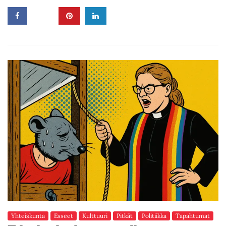
Yhteiskunta
Esseet
Kulttuuri
Pitkät
Politiikka
Tapahtumat