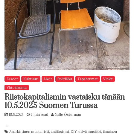
Esseet
Kulttuuri
Livet
Politiikka
Tapahtumat
Vinkit
Yhteiskunta
Riistokapitalismin vastaisku tänään
10.5.2025 Suomen Turussa
10.5.2025
4 min read
Nalle Österman
…
Anarkistinen musta risti
,
antifasismi
,
DIY
,
elävä musiikki
,
ilmainen