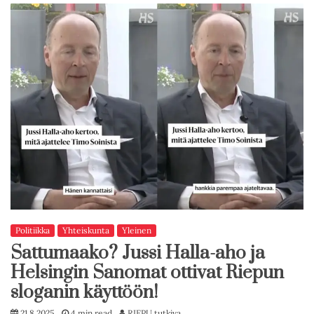
Politiikka
Yhteiskunta
Yleinen
Sattumaako? Jussi Halla-aho ja
Helsingin Sanomat ottivat Riepun
sloganin käyttöön!
21.8.2025
4 min read
RIEPU tutkiva