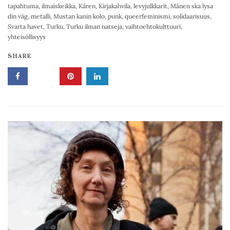
tapahtuma
,
ilmaiskeikka
,
Kåren
,
Kirjakahvila
,
levyjulkkarit
,
Månen ska lysa
din väg
,
metalli
,
Mustan kanin kolo
,
punk
,
queerfeminismi
,
solidaarisuus
,
Svarta havet
,
Turku
,
Turku ilman natseja
,
vaihtoehtokulttuuri
,
yhteisöllisyys
SHARE