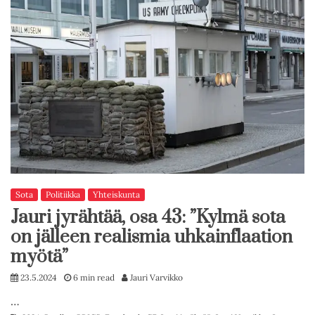
Sota
Politiikka
Yhteiskunta
Jauri jyrähtää, osa 43: ”Kylmä sota
on jälleen realismia uhkainflaation
myötä”
23.5.2024
6 min read
Jauri Varvikko
…